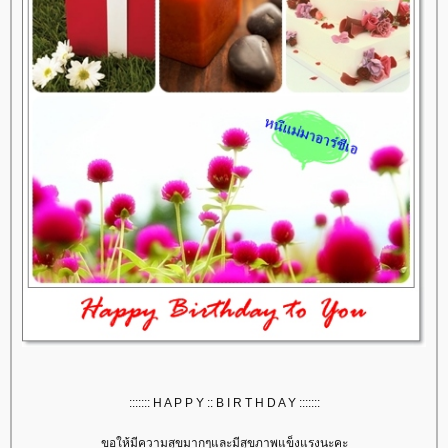
::::::: H A P P Y :: B I R T H D A Y :::::::
ขอให้มีความสุขมากๆและมีสุขภาพแข็งแรงนะคะ