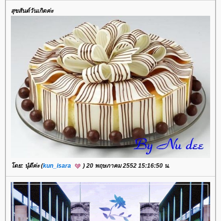
สุขสันต์วันเกิดค่ะ
ดย: นุ๋ดีค่ะ (
kun_isara
) 20 พฤษภาคม 2552 15:16:50 น.