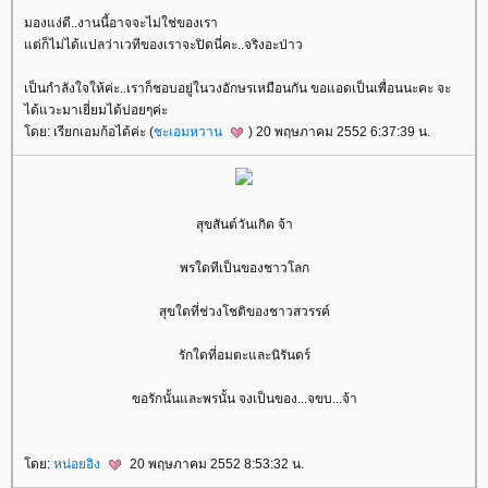
มองแง่ดี..งานนี้อาจจะไม่ใช่ของเรา
ต่ก็ไม่ได้แปลว่าเวทีของเราจะปิดนี่คะ..จริงอะป่าว
เป็นกำลังใจให้ค่ะ..เราก็ชอบอยู่ในวงอักษรเหมือนกัน ขอแอดเป็นเพื่อนนะคะ จะ
ได้แวะมาเยี่ยมได้บ่อยๆค่ะ
ดย: เรียกเอมก้อได้ค่ะ (
ชะเอมหวาน
) 20 พฤษภาคม 2552 6:37:39 น.
สุขสันต์วันเกิด จ้า
พรใดทีเป็นของชาวโลก
สุขใดที่ช่วงโชติของชาวสวรรค์
รักใดที่อมตะและนิรันดร์
ขอรักนั้นและพรนั้น จงเป็นของ...จขบ...จ้า
ดย:
หน่อยอิง
20 พฤษภาคม 2552 8:53:32 น.