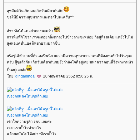
สุขสันต์วันเกิด คนเกิดวันเดียวกันฮับ
ขอให้มีความสุขมากๆและต่อๆไปนะครับ^^
อ่าา ท้อได้แต่อย่าถอยนะครับ
การที่แพ้ก็ใช่ว่าเราจะถอยกลิ้งตกลงไปข้างล่างซะหน่อย ก็อยู่ที่จุดเดิม แค่ยังไปไม่
สูงพอแค่นั้นเอง ก็พยายามมากขึ้น
จริงๆได้ทำงานที่ตัวเองรักเนี่ย ผมว่ามีความสุขมากกว่าคนที่ต้องทนทำไปวันๆนะ
ครับ สู้ๆแล้วกัน เกิดวันเดียวกันผมยังกำลังใจดีอยู่เลย ขนาดว่าตอนนี้วิ่งหางานหัว
ปั่นอยู่เลยอ่ะ
ดย:
dingadinga
20 พฤษภาคม 2552 0:56:25 น.
[ของตกแต่งโดนๆคลิกเลย]
[ของตกแต่งโดนๆคลิกเลย]
เข้าใจความรู้สึก จขบ.เลยค่ะ
เวลาเราตั้งใจทำอะไร
ล้วผลมันไม่ได้อย่างทีเราตั้งใจ