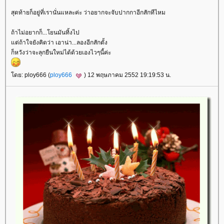
สุดท้ายก็อยู่ที่เรานั่นแหละค่ะ ว่าอยากจะจับปากกาอีกสักทีไหม
ถ้าไม่อยากก็...โยนมันทิ้งไป
ต่ถ้าใจยังคิดว่า เอาน่า...ลองอีกสักตั้ง
ก็หวังว่าจะลุกยืนใหม่ได้ด้วยเองไวๆนี้ค่ะ
ดย: ploy666 (
ploy666
) 12 พฤษภาคม 2552 19:19:53 น.