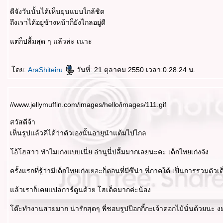
ดีจังวันนั้นได้เห็นยุนแบบใกล้ชิด
ถึงเราได้อยู่ข้างหน้าก็ยังไกลอยู่ดี
ต่ก็ปลื้มสุด ๆ แล้วล่ะ เนาะ
ดย:
AraShiteiru
วันที่: 21 ตุลาคม 2550 เวลา:0:28:24 น.
//www.jellymuffin.com/images/hello/images/111.gif
สวัสดีจ้า
เห็นรูปแล้วคิได้ว่าตัวเองนั้นอายุนำแต้มไปไกล
อ้โฮสาว ทำไมเก่งแบบเนี่ย อ่านูนี่ปลื้มมากเลยนะคะ เด็กไทยเก่งจัง
ครั้งแรกที่รู้ว่ามีเด็กไทยเก่งเยอะก็ตอนที่มีซึน่า ที่ภาคใต้ เป็นการรวมต
ล้วเราก็เคยแปลการ์ตูนด้วย โฮเด็ดมากค่ะน้อง
ต๊ะทำงานสวยมาก น่ารักสุดๆ พี่ชอบรูปป๊อกกี้กะเจ้าดอกไม้นั่นด้วยนะ 