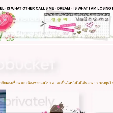
EL- IS WHAT OTHER CALLS ME - DREAM - IS WHAT I AM LOSING IN
เจ้ากับผองเพื่อน และน้องชายคนโปรด.. จะเป็นใครไปไม่ได้นอกจาก ชองยุนโฮช