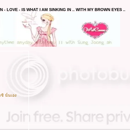
 - LOVE - IS WHAT I AM SINKING IN .. WITH MY BROWN EYES ..
ิ นั่นเอง