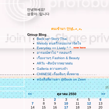
안녕하세요!
성중아..입니다
คนเข้ามา 안녕｡◕‿◕｡
Group Blog
Back up~Story Thai
Melody ดนตรีกล่อมเกลาจิตใจ
Everyday ++ Lively ^ ^
อารมณ์พาไป * กลอนกวี
เรื่องงามๆ Fashion & Beauty
ARTs ~ศิลป์จากหยาดฝน
Galleria ความทรงจำ
CHINESE เรื่องจีนๆ ทั้งหลา
หนังสือที่ผ่านตา @Book on Zeen
<<
ตุลาคม 2550
>>
1
2
3
4
5
6
7
8
9
10
11
12
13
14
15
16
17
18
19
20