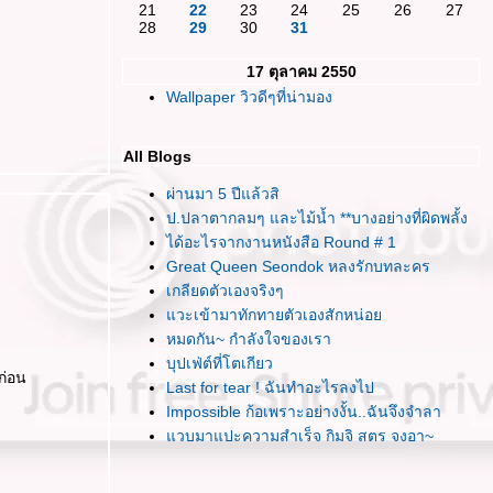
21
22
23
24
25
26
27
28
29
30
31
17 ตุลาคม 2550
Wallpaper วิวดีๆที่น่ามอง
All Blogs
ผ่านมา 5 ปีแล้วสิ
ป.ปลาตากลมๆ และไม้น้ำ **บางอย่างที่ผิดพลั้ง
ได้อะไรจากงานหนังสือ Round # 1
Great Queen Seondok หลงรักบทละคร
เกลียดตัวเองจริงๆ
วะเข้ามาทักทายตัวเองสักหน่อ
หมดกัน~ กำลังใจของเรา
บุปเฟ่ต์ที่โตเกียว
ก่อน
Last for tear ! ฉันทำอะไรลงไป
Impossible ก้อเพราะอย่างงั้น..ฉันจึงจำลา
วบมาแปะความสำเร็จ กิมจิ สูตร จุงอา~
พอแล้วล่ะ หลีกหนีไปเสียทีเถอะ
รู้สึกสับสนกับเส้นทางที่เลือกเดินจัง