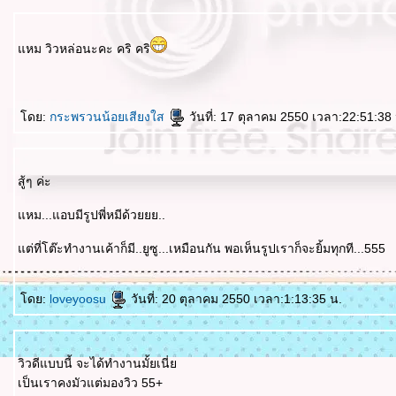
หม วิวหล่อนะคะ คริ คริ
ดย:
กระพรวนน้อยเสียงใส
วันที่: 17 ตุลาคม 2550 เวลา:22:51:38
สู้ๆ ค่ะ
หม...แอบมีรูปพี่หมีด้วยยย..
ต่ที่โต๊ะทำงานเค้าก็มี..ยูซู...เหมือนกัน พอเห็นรูปเราก็จะยิ้มทุกที...555
ดย:
loveyoosu
วันที่: 20 ตุลาคม 2550 เวลา:1:13:35 น.
วิวดีแบบนี้ จะได้ทำงานมั้ยเนี่
เป็นเราคงมัวแต่มองวิว 55+