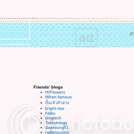
เข้มแข็ง มั่นคง สง่างาม ฉันจะทำได้มั๊ยนะ
HBD To ME ^ ^ วันเกิดที่อิ๊ม อิ่ม แต่แอบเหงา
เสียใจ ..ใจเสียหา
ร้อนนัก พักกินหมากม่วงกันม๊า ?
ฮปปี้ สงกรานต์ค่า
ad
เปิดซิง..งานศิลป์แห่ง 2ทศวรรษ
กับคำพร่ำบ่น ของหัวใจที่อ่อนแอ
JJ ช้อป แบบบันยะบันยัง (บ้างแล้วนะ)
อยากนวด
ดูหนัง กินข้าว อีกสักครั้งของเพื่อนคนนี้
ดูหนังฟรีกับ Bloggang "Once"
FFVII นำเสนอไฟนอลฯ ภาคเกาหลี
นะนำที่เรียนวาดภาพ หน่อยค่า
Friends' blogs
กรธเรื่องไร..ข้าเจ้าไม่มีคำขอโทษหรอกนะ
Hi!Flowers
ไปท่าเรือกันมั๊ย~ เที่ยวแบบ Adventure
Whan-famous
ปั้นเจ้าสำอาง
ได้เวลาเล่นตัว Val's
bright-star
Just Bored โหมดเบื่อวันพรุ่งนี้
haiku
ธ่..อิก.. ต่ำลงได้อีก
dingtech
ตะหลิว กระทะ กะ ไฟสีน้ำเงิน (water minosa
Takkytology
dawreung51
wiz noodle)
radiergummi