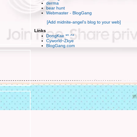
hu hu~ งานนี้แบ๊วกันทั้งฝูง
derma
เลิกไม่ได้ถ้ายังมีขา
bear hunt
Webmaster - BlogGang
เฮ้อ.. กิเลสมันช่างตัดยาก เปิดตู้ดูเสื้อผ้า
กระดาษในซองกำมะหยี่แผ่นที่ 2 ในชีวิต
[Add midnite-angel's blog to your web]
หน้าหนาวรึไม่.. ทำไมหากินยากจัง
Links
อยู่บ้านกับเถอะนะ
DongKae *^ ^*
เป็นลม ล้มพับ หลับเป็นตา
Cyworld~Zkye
BlogGang.com
สิ่งประทังชีวิตน้อยๆของข้าเจ้า
ลอยละลอย ละล่อง ฟองคลื่น
เพื่อมงคลแห่งชีวิต เข้ามาอ่านกันนะค่ะ
ทนไม่ไหวแล้ว..น้ำตาไม่อาจหยุดยั้ง
ออกงานออกการ Event TOY Impact
Finale' (-o-) ภาระกิจระยะยาวใกล้สิ้นสุด
มือใหม่หัดจิ้ม 1st at the Begin
ท็กซี่ ใจดี ^-^
TaXi แท็กซี่ใจร้าย..หึ
Wallpaper วิวดีๆที่น่ามอง
อยากเดินทางไปมั่ง
ตัวเล็กๆน่ารัก..ในชีวิตประจำวัน
kang dongwon !~ กลับมาชอบจนได้
จ๊อบ ที่เคยรับ