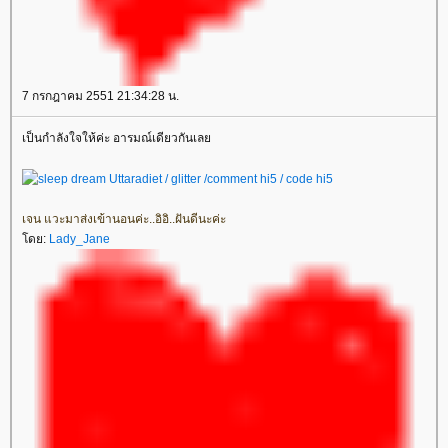
7 กรกฎาคม 2551 21:34:28 น.
เป็นกำลังใจให้ค่ะ อารมณ์เดียวกันเล
เจน แวะมาส่งเข้านอนค่ะ..อิอิ..ฝันดีนะค่ะ
ดย:
Lady_Jane