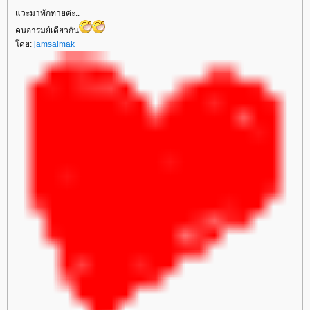
วะมาทักทายค่ะ..
คนอารมย์เดียวกัน
ดย:
jamsaimak