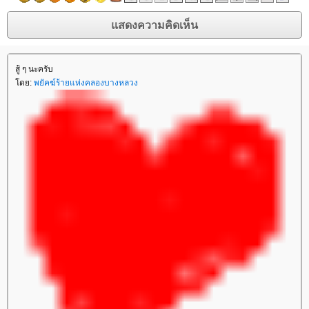
สู้ ๆ นะครับ
ดย:
พยัคฆ์ร้ายแห่งคลองบางหลวง