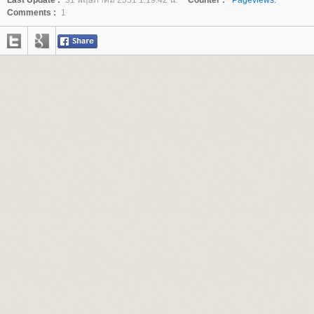
Last Update :
31 พฤษภาคม 2551 1:19:42 น.
Counter :
Pageviews.
Comments :
1