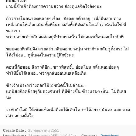
ฝนออกไปที
ามนี้ข้าเจ้าต้องการความสว่าง ส่องดูแลจิตใจจิงๆนะ
ก้าวย่างในอนาคตหลายๆเรื่อง.. ยังคงยกค้างอยู่.. เมื่อมีหลายทาง
เหลือเกินให้เลือกเดิน ทั้งที่ในบางสิ่งทั้งที่ตัดสินใจแล้วว่านั่นไม่ใช่ ที่
ของเรา
ทว่าปลายเท้ากลับจดจ่ออยู่ที่ปากทางนั้น ไม่ยอมเขยื้อนออกไปซักที
ชอบดอกทิวลิปจัง สวยสง่า กลีบดอกบางนุ่ม ทว่าก้านกลับชูตั้งตรง ไม่
ค้งไม่งอ .. ดูมั่นคงในความรู้สึกจังนะ
ตอนนี้ก้อชอบ ลีลาวดีอีก.. ขาวพิสุทธิ์.. อ่อนโยน กลิ่นหอมอ่อนๆ
ทำให้ยิ้มได้เสมอ.. ทว่าๆกลับอ่อนแอเหลือเกิน
ข้าเจ้าเป็ระหว่างดอกไม้ 2 ชนิดนี้รึเปล่านะ..
ต่นิสัยก้อคล้ายๆกับดวงจันทร์ ที่มีข้างขึ้น ข้างแรมซะงั้น.. ไม่ดีเล
นะ
จะทำยังไงดี ให้เข้มแข็งเพื่อที่จะได้เติบโต ++ได้อย่าง มั่นคง และ งาม
สง่า อย่างตั้งใจ
Create Date :
25 พฤษภาคม 2551