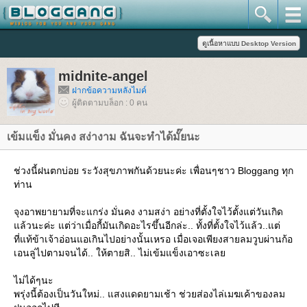
midnite-angel
ฝากข้อความหลังไมค์
ผู้ติดตามบล็อก : 0 คน
เข้มแข็ง มั่นคง สง่างาม ฉันจะทำได้มั๊ยนะ
ช่วงนี้ฝนตกบ่อย ระวังสุขภาพกันด้วยนะค่ะ เพื่อนๆชาว Bloggang ทุก
ท่าน
จุงอาพยายามที่จะแกร่ง มั่นคง งามสง่า อย่างที่ตั้งใจไว้ตั้งแต่วันเกิด
ล้วนะค่ะ แต่ว่าเมื่อกี้มันเกิดอะไรขึ้นอีกล่ะ.. ทั้งที่ตั้งใจไว้แล้ว..แต่
ที่แท้ข้าเจ้าอ่อนแอเกินไปอย่างนั้นเหรอ เมื่อเจอเพียงสายลมวูบผ่านก้อ
เอนลู่ไปตามจนได้.. ให้ตายสิ.. ไม่เข้มแข็งเอาซะเล
ไม่ได้ๆนะ
พรุ่งนี้ต้องเป็นวันใหม่.. แสงแดดยามเช้า ช่วยส่องไล่เมฆเค้าของลม