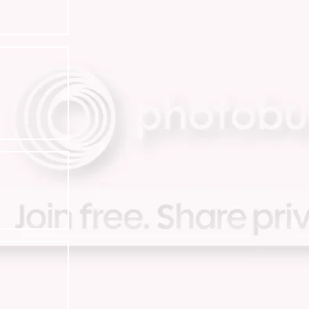
ดูหนัง ฟังเพลง แต่งนิยา
ดู Resident Evil ~ และกินอาหารอร่อ
หัวปั่น เซ็ง
กิน กิน และ กิน
มากินขนมกันเถอะ