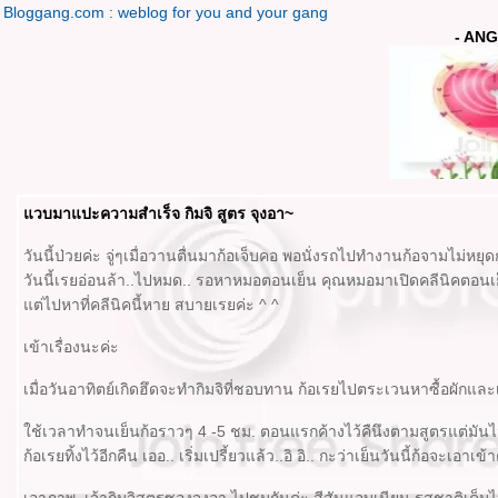
Bloggang.com : weblog for you and your gang
- ANG
วบมาแปะความสำเร็จ กิมจิ สูตร จุงอา~
วันนี้ป่วยค่ะ จู่ๆเมื่อวานตื่นมาก้อเจ็บคอ พอนั่งรถไปทำงานก้อจามไม่หยุ
วันนี้เรยอ่อนล้า..ไปหมด.. รอหาหมอตอนเย็น คุณหมอมาเปิดคลีนิคตอนเย็
ต่ไปหาที่คลีนิคนี้หาย สบายเรยค่ะ ^ ^
เข้าเรื่องนะค่ะ
เมื่อวันอาทิตย์เกิดฮึดจะทำกิมจิที่ชอบทาน ก้อเรยไปตระเวนหาซื้อผักและเค
ช้เวลาทำจนเย็นก้อราวๆ 4 -5 ชม. ตอนแรกค้างไว้คืนึงตามสูตรแต่มันไม
ก้อเรยทิ้งไว้อีกคืน เออ.. เริ่มเปรี้ยวแล้ว..อิ อิ.. กะว่าเย็นวันนี้ก้อจะเอาเข้