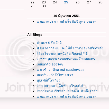
22
23
24
25
26
27
28
29
30
10 มิถุนายน 2551
วบมาแปะความสำเร็จ กิมจิ สูตร จุงอา~
All Blogs
ผ่านมา 5 ปีแล้วสิ
ป.ปลาตากลมๆ และไม้น้ำ **บางอย่างที่ผิดพลั้ง
ได้อะไรจากงานหนังสือ Round # 1
Great Queen Seondok หลงรักบทละคร
เกลียดตัวเองจริงๆ
วะเข้ามาทักทายตัวเองสักหน่อ
หมดกัน~ กำลังใจของเรา
บุปเฟ่ต์ที่โตเกียว
Last for tear ! ฉันทำอะไรลงไป
Impossible ก้อเพราะอย่างงั้น..ฉันจึงจำลา
วบมาแปะความสำเร็จ กิมจิ สูตร จุงอา~
พอแล้วล่ะ หลีกหนีไปเสียทีเถอะ
รู้สึกสับสนกับเส้นทางที่เลือกเดินจัง