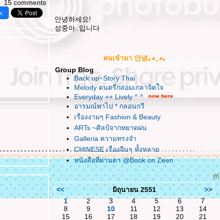
15 comments
k
안녕하세요!
성중아..입니다
คนเข้ามา 안녕｡◕‿◕｡
Group Blog
Back up~Story Thai
Melody ดนตรีกล่อมเกลาจิตใจ
Everyday ++ Lively ^ ^
อารมณ์พาไป * กลอนกวี
เรื่องงามๆ Fashion & Beauty
ARTs ~ศิลป์จากหยาดฝน
Galleria ความทรงจำ
CHINESE เรื่องจีนๆ ทั้งหลา
หนังสือที่ผ่านตา @Book on Zeen
<<
มิถุนายน 2551
>>
1
2
3
4
5
6
7
8
9
10
11
12
13
14
15
16
17
18
19
20
21