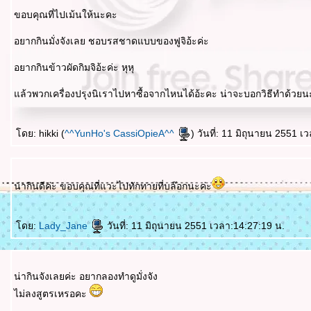
ขอบคุณที่ไปเม้นให้นะคะ
อยากกินมั่งจังเลย ชอบรสชาดแบบของฟูจิอ้ะค่ะ
อยากกินข้าวผัดกิมจิอ้ะค่ะ หุหุ
ล้วพวกเครื่องปรุงนิเราไปหาซื้อจากไหนได้อ้ะคะ น่าจะบอกวิธีทำด้วยนะ
ดย: hikki (
^^YunHo's CassiOpieA^^
) วันที่: 11 มิถุนายน 2551 เ
น่ากินดีค่ะ ขอบคุณที่แวะไปทักทายที่บล๊อกนะค่ะ
ดย:
Lady_Jane
วันที่: 11 มิถุนายน 2551 เวลา:14:27:19 น.
น่ากินจังเลยค่ะ อยากลองทำดูมั่งจัง
ไม่ลงสูตรเหรอคะ