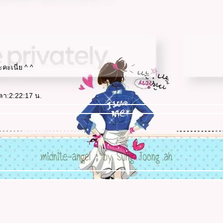
คะเนี่ย ^ ^
วลา:2:22:17 น.