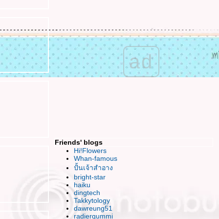
เข้มแข็ง มั่นคง สง่างาม ฉันจะทำได้มั๊ยนะ
HBD To ME ^ ^ วันเกิดที่อิ๊ม อิ่ม แต่แอบเหงา
เสียใจ ..ใจเสียหา
ร้อนนัก พักกินหมากม่วงกันม๊า ?
ฮปปี้ สงกรานต์ค่า
ad
เปิดซิง..งานศิลป์แห่ง 2ทศวรรษ
กับคำพร่ำบ่น ของหัวใจที่อ่อนแอ
JJ ช้อป แบบบันยะบันยัง (บ้างแล้วนะ)
อยากนวด
ดูหนัง กินข้าว อีกสักครั้งของเพื่อนคนนี้
ดูหนังฟรีกับ Bloggang "Once"
FFVII นำเสนอไฟนอลฯ ภาคเกาหลี
นะนำที่เรียนวาดภาพ หน่อยค่า
Friends' blogs
กรธเรื่องไร..ข้าเจ้าไม่มีคำขอโทษหรอกนะ
Hi!Flowers
ไปท่าเรือกันมั๊ย~ เที่ยวแบบ Adventure
Whan-famous
ปั้นเจ้าสำอาง
ได้เวลาเล่นตัว Val's
bright-star
Just Bored โหมดเบื่อวันพรุ่งนี้
haiku
ธ่..อิก.. ต่ำลงได้อีก
dingtech
ตะหลิว กระทะ กะ ไฟสีน้ำเงิน (water minosa
Takkytology
dawreung51
wiz noodle)
radiergummi