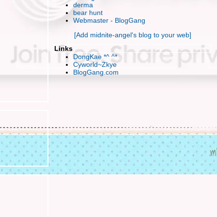
hu hu~ งานนี้แบ๊วกันทั้งฝูง
derma
เลิกไม่ได้ถ้ายังมีขา
bear hunt
Webmaster - BlogGang
เฮ้อ.. กิเลสมันช่างตัดยาก เปิดตู้ดูเสื้อผ้า
กระดาษในซองกำมะหยี่แผ่นที่ 2 ในชีวิต
[Add midnite-angel's blog to your web]
หน้าหนาวรึไม่.. ทำไมหากินยากจัง
Links
อยู่บ้านกับเถอะนะ
DongKae *^ ^*
เป็นลม ล้มพับ หลับเป็นตา
Cyworld~Zkye
BlogGang.com
สิ่งประทังชีวิตน้อยๆของข้าเจ้า
ลอยละลอย ละล่อง ฟองคลื่น
เพื่อมงคลแห่งชีวิต เข้ามาอ่านกันนะค่ะ
ทนไม่ไหวแล้ว..น้ำตาไม่อาจหยุดยั้ง
ออกงานออกการ Event TOY Impact
Finale' (-o-) ภาระกิจระยะยาวใกล้สิ้นสุด
มือใหม่หัดจิ้ม 1st at the Begin
ท็กซี่ ใจดี ^-^
TaXi แท็กซี่ใจร้าย..หึ
Wallpaper วิวดีๆที่น่ามอง
อยากเดินทางไปมั่ง
ตัวเล็กๆน่ารัก..ในชีวิตประจำวัน
kang dongwon !~ กลับมาชอบจนได้
จ๊อบ ที่เคยรับ