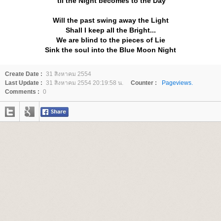
'til the Night becomes to the Day
Will the past swing away the Light
Shall I keep all the Bright...
We are blind to the pieces of Lie
Sink the soul into the Blue Moon Night
Create Date :
31 สิงหาคม 2554
Last Update :
31 สิงหาคม 2554 20:19:58 น.
Counter :
Pageviews.
Comments :
0