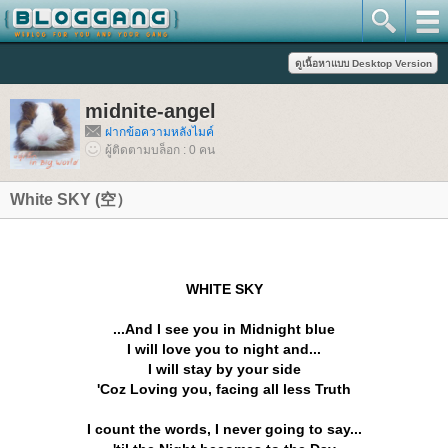
midnite-angel
ฝากข้อความหลังไมค์
ผู้ติดตามบล็อก : 0 คน
White SKY (空）
WHITE SKY
...And I see you in Midnight blue
I will love you to night and...
I will stay by your side
'Coz Loving you, facing all less Truth
I count the words, I never going to say...