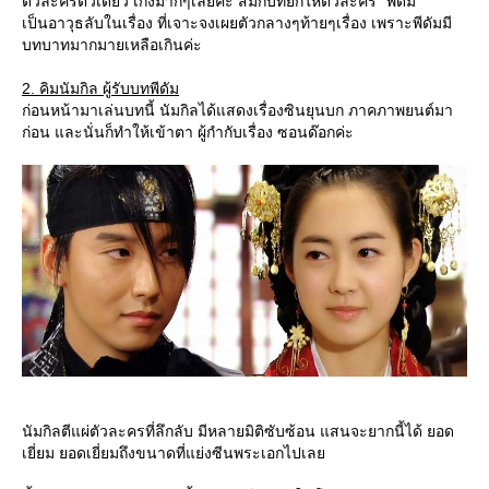
ตัวละครตัวเดียว เก่งมากๆเลยค่ะ สมกับที่ยกให้ตัวละคร "พิดัม"
เป็นอาวุธลับในเรื่อง ที่เจาะจงเผยตัวกลางๆท้ายๆเรื่อง เพราะพีดัมมี
บทบาทมากมายเหลือเกินค่ะ
2. คิมนัมกิล ผู้รับบทพีดัม
ก่อนหน้ามาเล่นบทนี้ นัมกิลได้แสดงเรื่องซินยุนบก ภาคภาพยนต์มา
ก่อน และนั่นก็ทำให้เข้าตา ผู้กำกับเรื่อง ซอนด๊อกค่ะ
นัมกิลตีแผ่ตัวละครที่ลึกลับ มีหลายมิติซับซ้อน แสนจะยากนี้ได้ ยอด
เยี่ยม ยอดเยี่ยมถึงขนาดที่แย่งซีนพระเอกไปเล