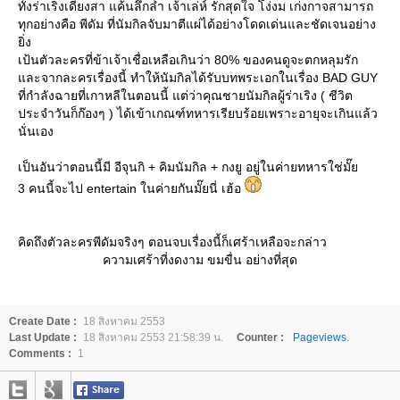
ทั้งร่าเริงเดียงสา แค้นลึกล้ำ เจ้าเล่ห์ รักสุดใจ โง่งม เก่งกาจสามารถ
ทุกอย่างคือ พีดัม ที่นัมกิลจับมาตีแผ่ได้อย่างโดดเด่นและชัดเจนอย่าง
ิ่ง
เป้นตัวละครที่ข้าเจ้าเชื่อเหลือเกินว่า 80% ของคนดูจะตกหลุมรัก
ละจากละครเรื่องนี้ ทำให้นัมกิลได้รับบทพระเอกในเรื่อง BAD GUY
ที่กำลังฉายที่เกาหลีในตอนนี้ แต่ว่าคุณชายนัมกิลผู้ร่าเริง ( ชีวิต
ประจำวันก็ก๊องๆ ) ได้เข้าเกณฑ์ทหารเรียบร้อยเพราะอายุจะเกินแล้ว
นั่นเอง
เป็นอันว่าตอนนี้มี อีจุนกิ + คิมนัมกิล + กงยู อยู่ในค่ายทหารใช่มั๊
3 คนนี้จะไป entertain ในค่ายกันมั๊ยนี่ เฮ้อ
คิดถึงตัวละครพีดัมจริงๆ ตอนจบเรื่องนี้ก็เศร้าเหลือจะกล่าว
ความเศร้าที่งดงาม ขมขื่น อย่างที่สุด
Create Date :
18 สิงหาคม 2553
Last Update :
18 สิงหาคม 2553 21:58:39 น.
Counter :
Pageviews.
Comments :
1