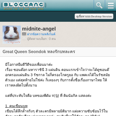
midnite-angel
ฝากข้อความหลังไมค์
ผู้ติดตามบล็อก : 0 คน
Great Queen Seondok หลงรักบทละคร
มีโอกาสยืมดีวีดีของเพื่อนมาค่ะ
เรื่อง ซอนด๊อก มหาราชินี 3 แผ่นดิน ตอนแรกเข้าใจว่าจะได้ดูซอนด๊
อกครองแผ่นดิน 3 รัชกาล ไม่ก็ครองโกครูยอ กับ แพคเจได้ในรัชสมั
ตัวเอง แต่สุดท้ายไม่ใช่ค่ะ ก็เลยงงๆ กับการตั้งชื่อเรื่องภาษาไทย ให้
เราหลงผิดไปตั้งนาน
ต่ที่ประทับใจคือ บทของพีดัม 비담 ที่ คิมนัมกิล แสดงค่ะ
1. คนเขียนบท
เขียนได้ลึกล้ำจริงๆ ตัวละครมีหลายมิติมาก แฝงความซับซ้อนไว้ใน