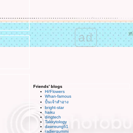
เข้มแข็ง มั่นคง สง่างาม ฉันจะทำได้มั๊ยนะ
HBD To ME ^ ^ วันเกิดที่อิ๊ม อิ่ม แต่แอบเหงา
เสียใจ ..ใจเสียหา
ร้อนนัก พักกินหมากม่วงกันม๊า ?
ฮปปี้ สงกรานต์ค่า
ad
เปิดซิง..งานศิลป์แห่ง 2ทศวรรษ
กับคำพร่ำบ่น ของหัวใจที่อ่อนแอ
JJ ช้อป แบบบันยะบันยัง (บ้างแล้วนะ)
อยากนวด
ดูหนัง กินข้าว อีกสักครั้งของเพื่อนคนนี้
ดูหนังฟรีกับ Bloggang "Once"
FFVII นำเสนอไฟนอลฯ ภาคเกาหลี
นะนำที่เรียนวาดภาพ หน่อยค่า
Friends' blogs
กรธเรื่องไร..ข้าเจ้าไม่มีคำขอโทษหรอกนะ
Hi!Flowers
ไปท่าเรือกันมั๊ย~ เที่ยวแบบ Adventure
Whan-famous
ปั้นเจ้าสำอาง
ได้เวลาเล่นตัว Val's
bright-star
Just Bored โหมดเบื่อวันพรุ่งนี้
haiku
ธ่..อิก.. ต่ำลงได้อีก
dingtech
ตะหลิว กระทะ กะ ไฟสีน้ำเงิน (water minosa
Takkytology
dawreung51
wiz noodle)
radiergummi