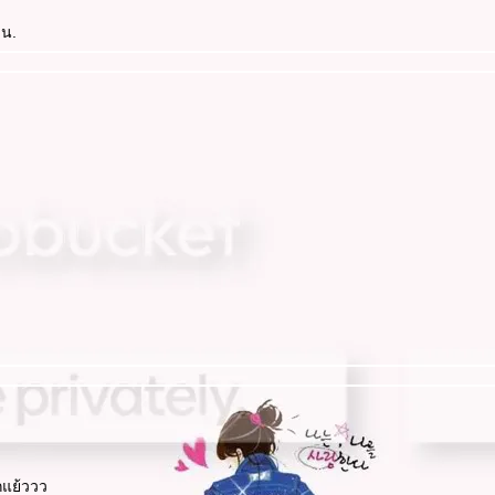
 น.
กแย้ววว