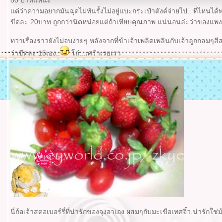
80 บาทแหนะ
ต่ว่าความอยากมันฉุดไม่ทันรั้งไม่อยู่แบะกระเป๋าตังค์จ่ายไป.. ที่ไหนไ
ขีดละ 20บาท ถูกกว่านิดหน่อยแต่ถ้าเทียบคุณภาพ แน่นอนล่ะว่าของแพง
ทว่าเรื่องราวยังไม่จบง่ายๆ หลังจากที่ข้าเจ้าเพลิดเพลินกับเจ้าลูกกลมๆส
ว่าขีดละ 15เอง..
ถ่...เศร้าเรยเรา
นี่ก้อเจ้าสตอเบอร์รี่ที่น่ารักของจุงอาเอง ผสมๆกับมะเขือเทศจิ๋ว.น่ารักใช่ม้า