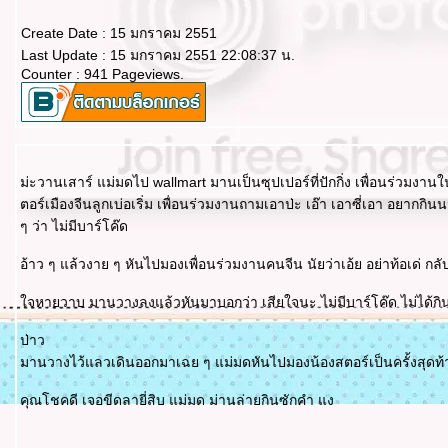
Create Date : 15 มกราคม 2551
Last Update : 15 มกราคม 2551 22:08:37 น.
Counter : 941 Pageviews.
ม่ะวานเสาร์ แม่มดไป wallmart มานเป็นซุปเปอร์ที่ปักกิ่ง เพื่อนร่วมง
ตอร์เมืองจีนลูกเบ่อเริ่ม เพื่อนร่วมงานถามเอาป่ะ เอ๊า เอาซี่เอา อยาก
ๆ ว่า ไม่มีบาร์โค๊ด
อ้าว ๆ แล้วงาย ๆ หันไปมองเพื่อนร่วมงานคนจีน นัยว่าเอ้ย อย่าท้อเด่ กล
จหายวาบ มานวางลงแล้วหันมาบอกว่า เสียใจนะ ไม่มีบาร์โค๊ด ไม่ได้กินแระ 
ป่าว
มานวางไว้แลวเดินออกมาเฉย ๆ แม่มดหันไปมองน้องสตอร์เป็นครั้งสุดท้า
คุณโชคดี เจอขีดลายี่สิบ แม่มด ม่านล่ายกินซักคำ แง