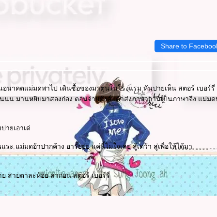
Share to Faceboo
านในอนาคตแม่มดพาไป เดินซื้อของมาตุนในโรงแรม หันปายเห็น สตอร์ เบอร์รี่
กินนนนน มานหยิบมาสองก่อง ตอนจ่ายตังค์ เค้าส่งภาษากานเป็นภาษาจีง แม่มดบ
ับปายเอาเด่
แม่มดอ้าปากค้าง อารั๊ยยย แค่นี้ไม่ใจเลย สู้เดว้า สู่เพื่อให้ได้มา
ย สายตาละห้อย ลาก่อน สตอร์ เบอร์รี่