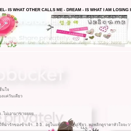
EL- IS WHAT OTHER CALLS ME - DREAM - IS WHAT I AM LOSING IN
ชื่นใจ
ยงแค่วันเดียว
ัย..ไม่เอามาขายยยย...
่ที่น่ารักของข้าเจ้า...อิ อิ.. อยู่ในแพ๊คสวยงามเชียว..พอพลิกดูราคาหัวใจจะวา