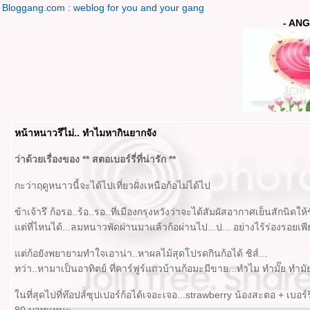
Bloggang.com : weblog for you and your gang
- ANG
หน้าหนาวรึไม่.. ทำไมหากินยากจัง
ว่าด้วยเรื่องของ ** สตอเบอร์รี่ที่น่ารัก **
กะว่าฤดูหนาวนี้จะได้ไปเที่ยวฝั่งเหนือก้อไม่ได้ไป
ข้าเจ้ารึ ก้อรอ..ร้อ..รอ..ที่เมืองกรุงหวังว่าจะได้สัมผัสอากาศเย็นสักนิดให้
ต่ที่ไหนได้...ลมหนาวพัดผ่านมาแล้วก้อผ่านไป...ป... อย่างไร้ร่องรอยเพี
ต่ก้อยังพยายามทำใจเอาน่า..หาผลไม้สุดโปรดกินก้อได้ ชิส์...
ทว่า..หามาเป็นอาทิตย์ ที่คาร์ฟูร์แถวบ้านก้อมะมีขาย...ทำไม ทำมั๊ย ทำม
นที่สุดไปที่ท๊อปส์ซุปเปอร์ก้อได้เจอะเจอ...strawberry น้องสะตอ + เบอร์รี