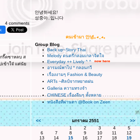
안녕하세요!
성중아..입니다
4 comments
k
คนเข้ามา 안녕｡◕‿◕｡
Group Blog
Back up~Story Thai
Melody ดนตรีกล่อมเกลาจิตใจ
 กรี๊ดซาหลบ ส
Everyday ++ Lively ^ ^
่เข้าใจ๋ แต่นั
อารมณ์พาไป * กลอนกวี
เรื่องงามๆ Fashion & Beauty
ARTs ~ศิลป์จากหยาดฝน
Galleria ความทรงจำ
CHINESE เรื่องจีนๆ ทั้งหลา
หนังสือที่ผ่านตา @Book on Zeen
<<
มกราคม 2551
>>
1
2
3
4
5
6
7
8
9
10
11
12
13
14
15
16
17
18
19