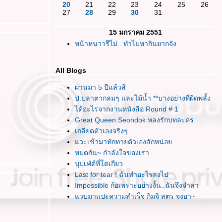
20
21
22
23
24
25
26
27
28
29
30
31
15 มกราคม 2551
หน้าหนาวรึไม่.. ทำไมหากินยากจัง
All Blogs
ผ่านมา 5 ปีแล้วสิ
ป.ปลาตากลมๆ และไม้น้ำ **บางอย่างที่ผิดพลั้ง
ได้อะไรจากงานหนังสือ Round # 1
Great Queen Seondok หลงรักบทละคร
เกลียดตัวเองจริงๆ
วะเข้ามาทักทายตัวเองสักหน่อ
หมดกัน~ กำลังใจของเรา
บุปเฟ่ต์ที่โตเกียว
Last for tear ! ฉันทำอะไรลงไป
Impossible ก้อเพราะอย่างงั้น..ฉันจึงจำลา
วบมาแปะความสำเร็จ กิมจิ สูตร จุงอา~
พอแล้วล่ะ หลีกหนีไปเสียทีเถอะ
รู้สึกสับสนกับเส้นทางที่เลือกเดินจัง