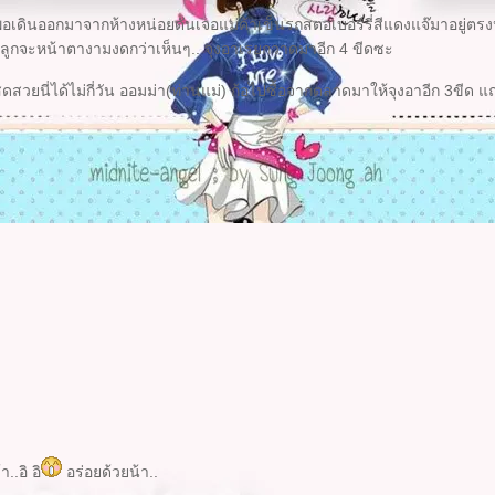
ด้พอเดินออกมาจากห้างหน่อยดันเจอแม่ค้าเข็นรถสตอเบอร์รี่สีแดงแจ๊มาอยู่ตรง
ลูกจะหน้าตางามงดกว่าเห็นๆ.. จุงอาเรยกวาดมาอีก 4 ขีดซะ
ีสดสวยนี่ได้ไม่กี่วัน ออมม่า(ท่านแม่) ก้อไปซื้อจากตลาดมาให้จุงอาอีก 3ขีด 
..อิ อิ
อร่อยด้วยน้า..