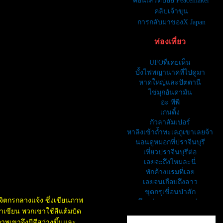
คอนเสิร์ตบอย Peacemaker
คลิปเจ้าขุน
การกลับมาของX Japan
ท่องเที่ยว
UFOที่เคยเห็น
บั้งไฟพญานาคที่ไปดูมา
หาดใหญ่และปัตตานี
ไข่มุกอันดามัน
อะ พีพี
เกนติ้ง
กัวลาลัมเปอร์
หาลิงเข้าถ้ำทะเลภูเขาเลยจ้า
นอนดูหมอกที่ปราจีนบุรี
เที่ยวปราจีนบุรีต่อ
เลยจะถึงไหมละนี่
พักค้างแรมที่เล
เลยจนเกือบถึงลาว
ขุดกรุเขื่อนป่าสัก
ิตกรกลางแจ้ง ซึ่งเขียนภาพ
บึงแก่นนคร ขอนแก่น
าเขียน พวกเขาใช้สีแต้มปัด
พระธาตุขามแก่น
เดินทางไปลพบุรี
าพเขาจึงมีสีสว่างขึ้นและ