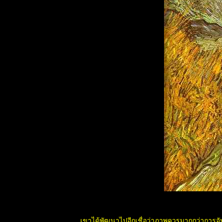
มิช ในอเมริกา
ฉันรักเมืองไท
คุณทอง
ห้องเรียนที่ใหญ่
ที่สุดในโลก
(อียิปต์)
คริสเทเนีย(วิถี
เสรีชน)
วิธีแก้ปัญหา
หลังน้ำท่วม
น้ำท่วมเห็น
น้ำใจ
น้ำใจจากทหาร
สู้ภัยน้ำท่วม
วิธีทำอาหาร
ละบรรจุให้อยู่
นานไม่บูดไม่
เสียง่า
X Japan In
Thailand 2011
อุปกรณ์ อาหาร
เขาได้พัฒนาไปอีกเชื่อว่าภาพควรมากกว่าการจ