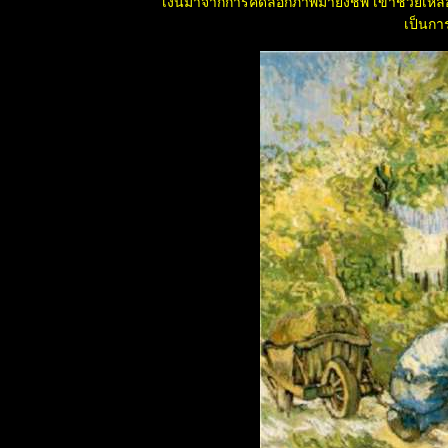
เงินมาจากการคัดลอกภาพมายังชีพ เขาช่วยเหลือ
เคยแอบรักข้าง
เป็นการ
เดียว
เศรษฐีเบื่อชีวิต
ร่ำรวย ขายทุก
อย่าง หันไปอยู่
นกระท่อมเล็ก
ชายหนุ่มชวน
คุณยายข้าง
บ้านย้ายมาอยู่
ด้วยกัน เพื่อช่ว
ดูแลเธอใน
วาระสุดท้า
พระมหากษัตริย์
ห่ง
ประเทศไท
ละ พระ
จักรพรรดิแห่ง
ญี่ปุ่น
วิธีป้องกัน
ตนเอง