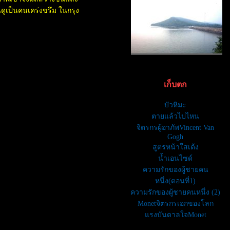
กินข้าวอิงภูชัยภูมิ
ินดูเป็นคนเคร่งขรึม ในกรุง
ลาว เวียงจันทร์
ลาว2
ปิดทริปเที่ยวลาว
ล่องเรือเจ้าพระยา
รถไฟลอยฟ้า ฟ้า ไท
รถไฟใต้ดินไท
ทะเลน้ำจืดหาดวังโกขอนแก่น
เก็บตก
บ้านปราสาทโคราช
วังน้ำเขียวโคราช
บัวหิมะ
ชอปปิ้งหนองคา
ตายแล้วไปไหน
ตัวเมืองขอนแก่น
จิตรกรผู้อาภัพVincent Van
น้ำผุดทับลาว ชัยภูมิ
Gogh
สนามหลวง2
สูตรหน้าใสเด้ง
ไปดูงานศิลป
น้ำเอนไซด์
สายน้ำกับปลาที่ไปปล่อ
ความรักของผู้ชายคน
งานExpro
หนึ่ง(ตอนที่1)
เขื่อนอุบลรัตน์
ความรักของผู้ชายคนหนึ่ง (2)
เที่ยวป่าวัดพรไพรวัลย์
Monetจิตรกรเอกของโลก
ล่องแพอ่างเก็บน้ำห้วยไร่
ทะเลหมอกภูพานน้อ
รงบันดาลใจMonet
วัดเจดีย์ชัยมงคล