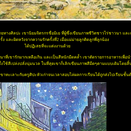
ยทางศิลปะ เขานิยมจิตรกรชื่อมิเย ที่ผู้ซึ่งเขียนภาพชีวิตชาวไร่ชาวนา และเ
ั้ง และผิดหวังจากความรักครั้งที่2 เมื่อแม่ม่ายลูกติดลูกพี่ลูกน้อง
ได้ปฏิเสธที่จะแต่งงานด้ว
าวนาที่เขารักมากเหลือเกิน และเป็นสีหนักมืดคล้ำ เขาตัดรายการอาหารเพื่อน
ซึ่งใช้สีเปล่งปลั่งนุ่มนวล ในที่สุดเขาก็เลิกเขียนภาพสีมืดๆตามแบบเดิมโดยสิ้
ิร์ป เขาทะเลาะกับครูศิปะหัวเก่าจนเวลาสอบไล่ผลการเรียนได้ถูกส่งไปเรียนชั้นต