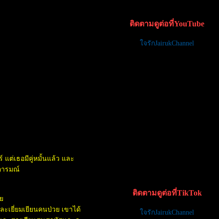
ติดตามดูต่อที่YouTube
จรักJairukChannel
แต่เธอมีคู่หมั้นแล้ว และ
าอารมณ์
ติดตามดูต่อที่TikTok
อ
ละเยี่ยมเยียนคนป่วย เขาได้
จรักJairukChannel