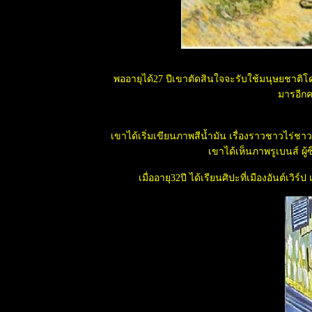
พระราชวังยอด
นิยมที่สุดใน
ลก พระบรม
มหาราชวังติด
อันดับ 3
พออายุได้27 ปีเขาตัดสินใจจะรับใช้มนุษยชาติโด
คุณใบตอง
มารอีกคร
ป้าหาบข้าวแกง
5 บาท
"อีเกิ้ล" แมว
เขาได้เริ่มเขียนภาพสีน้ำมัน เรื่องราวชาวไร่ช
จรจัดหนึ่งเดียว
เขาได้เห็นภาพรูเบนส์ ผู้
เข้าตึกไทยคู่ฟ้า
มวดูทาง ให้
เมื่ออายุ32ปี ได้เรียนศิปะที่เมืองอันต์เว
หมาตาบอด
ไพก้ากระต่า
สวรรค์ พันธุ์หา
าก
ชนเผ่าพิทักษ์ป่า
อะเมซอน
จัดการพวก
ลักลอบตัด