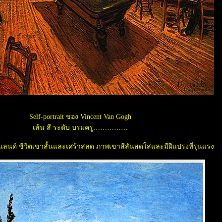
Self-portrait ของ Vincent Van Gogh
เส้น สี ระดับ บรมครู
แลนด์ ชีวิตเขาสั้นและเศร้าสลด ภาพเขาสีสันสดใสและมีฝีแปรงที่รุนแรง