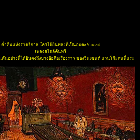
ค่ำคืนแห่งราตรีกาล ใครได้ยินพลงที่เป็นอมตะVincent
เพลงสไตล์คันทรี
ขึ้นตันอย่างนี้ได้ยินคงถึงบางอ้อคือเรื่องราว ของวินเซนต์ แวนโก๊ะคนนี้แระ