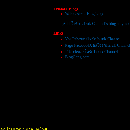
ครั้งหนึ่งที่เคยโบกรถ
น้ำหนาว,เพชรบูรณ์
Friends' blogs
Webmaster - BlogGang
พระพุทธชินราช,พระธาตุ
ลำปางหลวง
[Add ใจรัก Jairuk Channel's blog to your
น้ำพุร้อน,วัดร่องขุ่น
มหาลัยแม่ฟ้าหลวง,น้ำตกก้าง
Links
ปลา
YouTubeของใจรักJairuk Channel
เวียงแก่น,ภูชี้ฟ้า
Page FacebookของใจรักJairuk Channe
ดอยแม่สลอง
TikTokของใจรักJairuk Channel
อุทยานฯขุนแจ
BlogGang.com
สวนโลกราชพฤกษ์
วัดเจดีย์7ยอด,วัดเจดีย์หลวง
ดอยสุเทพ,ทุ่งสแลงหลวง
ครงการครูบ้านนอก
วัดหลวงพ่อโตใหญ่ที่สุดในโลก
ที่พักปากช่อง
เลย-ลาว-ท่าลี่
ถึงระยองแล้วจ้า
ทะเลตอนเช้า
งานเที่ยวภาคใต้
ื่อหน่ายแสงนุ่มนวล แต่โห