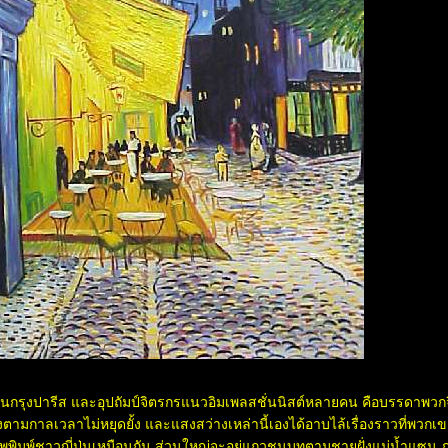
ในกรุงปารีส และอุปถัมป์จิตรกรแนวอิมเพลสชั่นนิสต์หลายคน คือบรรดาพวกจ
ามกาลเวลาไม่หยุดยั้ง และแสงสว่างเหล่านี้เองได้อาบไล้เรื่องราวที่พวกเข
พพิมพ์ชาวญี่ปุ่นเหมือนกัน ส่วนใหญ่จะอยู่แถวชนบทตามชายฝั่งแม่น้ำแซน ภ