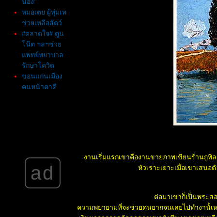
น้อง"
หมอเตย ผู้ทุ่มเท
ช่วยเหลือสัตว์
#ตลาดใจ# ตูน
น๊ต ฯลฯช่ว
พทย์พยาบาล
รักษาโควิด
ขอนแก่นเมือง
คนหน้าตาดี
เป็นอันดับ 1 ใน
10 อันดับทั่ว
ประเทศ
พา 13ชีวิต ออก
จากถ้ำหลวง
ภูเขานาง
งานเริ่มแรกเขาคืองานขายภาพเขียนร้านกูพิลสา
นอน(ภาค2)
ad
หัวเราะเยาะเมื่อเขาเสนอต
ช่วย13ชีวิต ติด
ถ้ำหลวง ภูเขา
นางนอน
ต่อมาเขาก็เป็นพระสอ
นานแค่ไหนก็ยัง
ความพยายามที่จะช่วยคนยากจนเลยไปทำงานั้เหมือง
รักเธอ จากคนที่