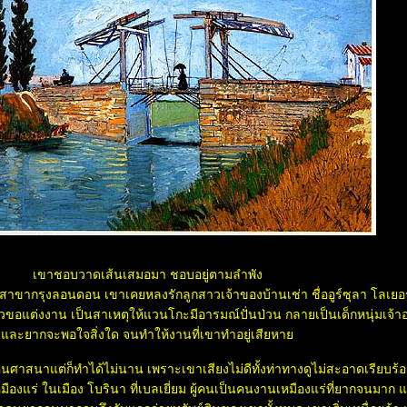
เขาชอบวาดเส้นเสมอมา ชอบอยู่ตามลำพัง
ขากรุงลอนดอน เขาเคยหลงรักลูกสาวเจ้าของบ้านเช่า ชื่ออูร์ซุลา โลเยอร์ 
ัวขอแต่งงาน เป็นสาเหตุให้แวนโกะมีอารมณ์ปั่นป่วน กลายเป็นเด็กหนุ่มเจ้
ละยากจะพอใจสิ่งใด จนทำให้งานที่เขาทำอยู่เสียหา
นศาสนาแต่ก็ทำได้ไม่นาน เพราะเขาเสียงไม่ดีทั้งท่าทางดูไม่สะอาดเรียบร้
แร่ ในเมือง โบรินา ที่เบลเยี่ยม ผู้คนเป็นคนงานเหมืองแร่ที่ยากจนมาก แ