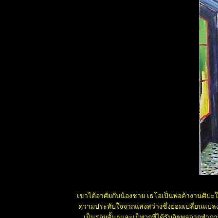
ต้นไม้
ตำนานรักและ
ผูกพันของ ลี
กวน ยู กับอาจู
MV. คน
ขอนแก่น
ทีมแพทย์ก้ม
คารวะศพเด็ก
11 ขวบ สั่งเสี
ก่อนสิ้นใจ
บริจาคอวัยวะ
เพื่อช่วยชีวิตคน
อื่นต่อ
เฉลย มายากล
กร่าง อย่าง
ฮา
คนาดาตะวัน
ตก
สดงโชว์ของ
เขาได้อาศัยกับน้องชาย เธโอเป็นพ่อค้างานศิปะ
ทหารไทย ที่ดัง
ความประทับใจจากแสงสว่างซึ่งย่อมเปลี่ยนแปลงต
ไปทั่วโลก
เป็นรอยสั้นๆและเป็พวกที่ได้รับอิธพลจากทำภา