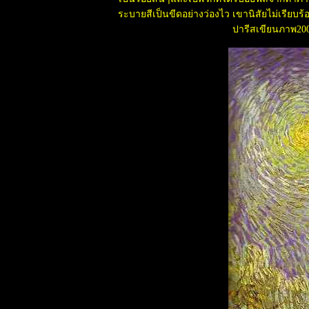
พระมหาชนก
ระบายสีเป็นขีดอย่างว่องไว เขานิสัยไม่เรียบร้อ
เดอะฟีโนมีนอน
ปารีสเขียนภาพ200ภ
ไลฟ์โชว์ 2557
Tomorrowland
อุทาหรณ์จอด
รถตากแดดขวด
สเปรย์ระเบิด
ตูบแสนรู้ช่ว
เจ้าของหาเลี้ยง
พวกอีกกว่า 30
ตัว
มวช่วยเด็กออ
ทิสติกให้อาการ
ดีขึ้น
ไมมีเงินก็อยู่ได้
ครีมเทียม ใส่
มากเกินไป
อันตรายกว่าที่
คิด
ชุมชนชาวอา