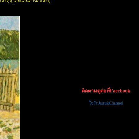
 และสูญเสียแสนสาหัสและดู
ติดตามดูต่อที่Facebook
จรักJairukChannel