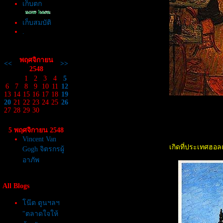
เก็บตก
เก็บสมบัติ
.
พฤศจิกายน
<<
>>
2548
1
2
3
4
5
6
7
8
9
10
11
12
13
14
15
16
17
18
19
20
21
22
23
24
25
26
27
28
29
30
5 พฤศจิกายน 2548
Vincent Van
เกิดที่ประเทศฮอล
Gogh จิตรกรผู้
อาภัพ
All Blogs
น๊ต ตูนฯลฯ
"ตลาดใจให้