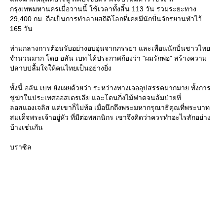
กรุงเทพมหานครเมื่อวานนี้ ใช้เวลาทั้งสิ้น 113 วัน รวมระยะทาง
29,400 กม. ถือเป็นการทำลายสถิติโลกที่เคยมีนักปั่นจักรยานทำไว้
165 วัน
ท่ามกลางการต้อนรับอย่างอบอุ่นจากภรรยา และเพื่อนนักปั่นชาวไท
จำนวนมาก โดย อลัน เบท ได้ประกาศก้องว่า "ผมรักพ่อ" สร้างความ
ปลาบปลื้มใจให้คนไทยเป็นอย่างยิ่ง
ทั้งนี้ อลัน เบท ยังเผยด้วยว่า ระหว่างทางเจออุปสรรคมากมาย ทั้งการ
ขู่ฆ่าในประเทศออสเตรเลีย และโดนกิ่งไม้ฟาดจนล้มป่วยที่
ลอสแองเจลิส แต่เขาก็ไม่ท้อ เมื่อนึกถึงพระมหากรุณาธิคุณที่พระบาท
สมเด็จพระเจ้าอยู่หัว ที่มีต่อพสกนิกร เขาจึงคิดว่าควรทำอะไรสักอย่าง
บ้างเช่นกัน
บราซิล