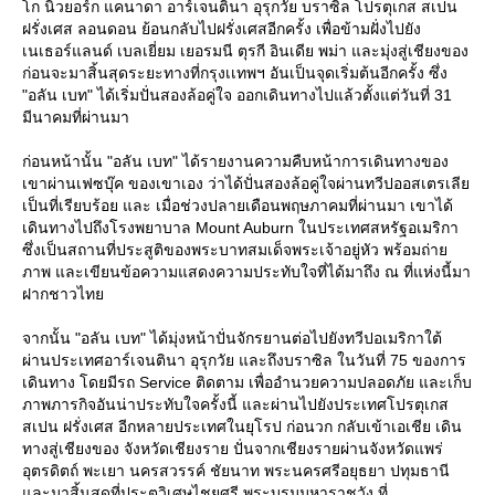
ก นิวยอร์ก แคนาดา อาร์เจนตินา อุรุกวัย บราซิล โปรตุเกส สเปน
ฝรั่งเศส ลอนดอน ย้อนกลับไปฝรั่งเศสอีกครั้ง เพื่อข้ามฝั่งไปยัง
เนเธอร์แลนด์ เบลเยี่ยม เยอรมนี ตุรกี อินเดีย พม่า และมุ่งสู่เชียงของ
ก่อนจะมาสิ้นสุดระยะทางที่กรุงเเทพฯ อันเป็นจุดเริ่มต้นอีกครั้ง ซึ่ง
"อลัน เบท" ได้เริ่มปั่นสองล้อคู่ใจ ออกเดินทางไปแล้วตั้งแต่วันที่ 31
มีนาคมที่ผ่านมา
ก่อนหน้านั้น "อลัน เบท" ได้รายงานความคืบหน้าการเดินทางของ
เขาผ่านเฟซบุ๊ค ของเขาเอง ว่าได้ปั่นสองล้อคู่ใจผ่านทวีปออสเตรเลี
เป็นที่เรียบร้อย และ เมื่อช่วงปลายเดือนพฤษภาคมที่ผ่านมา เขาได้
เดินทางไปถึงโรงพยาบาล Mount Auburn ในประเทศสหรัฐอเมริกา
ซึ่งเป็นสถานที่ประสูติของพระบาทสมเด็จพระเจ้าอยู่หัว พร้อมถ่า
ภาพ และเขียนข้อความแสดงความประทับใจที่ได้มาถึง ณ ที่แห่งนี้มา
ฝากชาวไท
จากนั้น "อลัน เบท" ได้มุ่งหน้าปั่นจักรยานต่อไปยังทวีปอเมริกาใต้
ผ่านประเทศอาร์เจนตินา อุรุกวัย และถึงบราซิล ในวันที่ 75 ของการ
เดินทาง โดยมีรถ Service ติดตาม เพื่ออำนวยความปลอดภัย และเก็บ
ภาพภารกิจอันน่าประทับใจครั้งนี้ และผ่านไปยังประเทศโปรตุเกส
สเปน ฝรั่งเศส อีกหลายประเทศในยุโรป ก่อนวก กลับเข้าเอเชีย เดิน
ทางสู่เชียงของ จังหวัดเชียงราย ปั่นจากเชียงรายผ่านจังหวัดแพร่
อุตรดิตถ์ พะเยา นครสวรรค์ ชัยนาท พระนครศรีอยุธยา ปทุมธานี
ละมาสิ้นสุดที่ประตูวิเศษไชยศรี พระบรมมหาราชวัง ที่