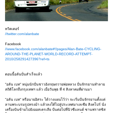
ทวิตเตอร์
//twitter.com/alanbate
Facebook
//www.facebook.com/alanbate#!/pages/Alan-Bate-CYCLING-
AROUND-THE-PLANET-WORLD-RECORD-ATTEMPT-
2010/258291427396?ref=ts
ตอนนี้อลันปั่นสำเร็จแล้ว
"อลัน เบท" หนุ่มนักปั่นชาวอังกฤษถวายพ่อหลวง ปั่นจักรยานทำลา
สถิติโลกถึงกรุงเทพฯ แล้ว เมื่อวันพุธ ที่ 4 สิงหาคมที่ผ่านมา
"อลัน เบท" หรือนายอิสระ ได้วางแผนไว้ว่า จะเริ่มปั่นจักรยานตั้งแต่
ลานพระบรมรูปทรงม้า แล้วลงใต้ไปสู่ประเทศมาเลเซีย สิงคโปร์ นั่ง
เครื่องบินข้ามไปยังออสเตรเลีย ปั่นต่อไปที่นิวซีแลนด์ ซานฟราสซิส