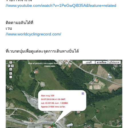
//www.youtube.com/watch?v=1PeGwQiB35A&feature=related
ติดตามอลันได้ที่
เวบ
//www.worldcyclingrecord.com/
ที่เวบกดปุ่มเพื่อดูแต่ละจุดการเดินทางปั่นได้