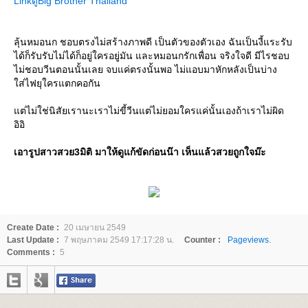
LinkดูBig Brother Thailand
ลุ้นหมอนก ชอบตรงไม่สร้างภาพดี เป็นตัวของตัวเอง ฉันเป็นงี้แระรับ
ได้ก็รับรับไม่ได้ก็อยู่ใครอยู่มัน และหมอนกรักเพื่อน จริงใจดี มีไรชอบ
ไม่ชอบวีนตอนนั้นเลย จบแค่ตรงนั้นพอ ไม่แอบมาหักหลังเป็นบ่าง
ส่ไฟยุใครแตกคอกัน
ต่ไม่ใช่นิสัยเรานะเราไม่ขี้วีนแต่ไม่ยอมใครแค่นั้นเองถ้าเราไม่ผิด
อิอิ
เอารูปสาวสวย3มิติ มาให้ดูแก้ขัดก่อนน๊า เห็นแล้วสวยถูกใจม๊ะ
Create Date :
20 เมษายน 2549
Last Update :
7 พฤษภาคม 2549 17:17:28 น.
Counter :
Pageviews.
Comments :
5