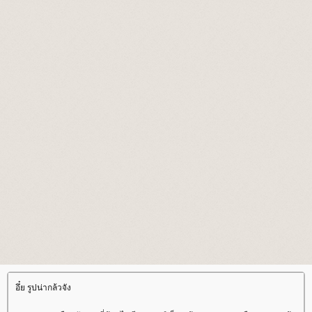
อึ๋ย รูปน่ากล้วจัง