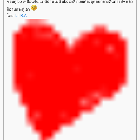
ชอบดู bb เหมือนกัน แต่ที่บ้านไม่มี ubc อะสิ ก็เลยต้องดูตอนกลางคืนทาง itv แล้ว
ก็อ่านกระทู้เอา
ดย:
L.I.R.A.