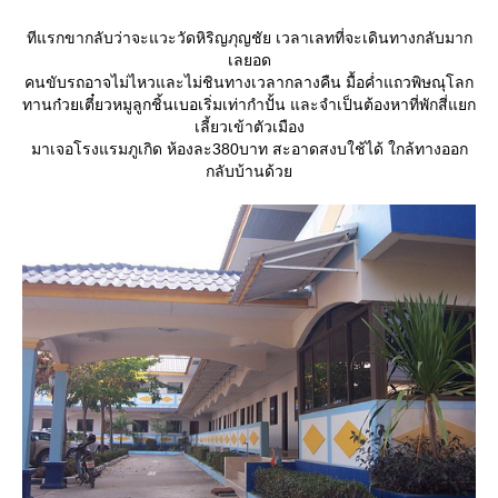
ทีแรกขากลับว่าจะแวะวัดหิริญภุญชัย เวลาเลทที่จะเดินทางกลับมาก
เลยอด
คนขับรถอาจไม่ไหวและไม่ชินทางเวลากลางคืน มื้อค่ำแถวพิษณุโลก
ทานก๋วยเตี๋ยวหมูลูกชิ้นเบอเริ่มเท่ากำปั้น และจำเป็นต้องหาที่พักสี่แยก
เลี้ยวเข้าตัวเมือง
มาเจอโรงแรมภูเกิด ห้องละ380บาท สะอาดสงบใช้ได้ ใกล้ทางออก
กลับบ้านด้ว