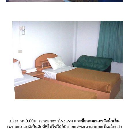
ประมาณ9.00น. เราออกจากโรงแรม แวะ
ซื้อสะตอแถววังน้ำเย็น
เพราะแปลกดีเป็นอีกที่ที่ไม่ใช่ใต้ก็มีขายแต่พอเอามาแกะเม็ดเล็กกว่า