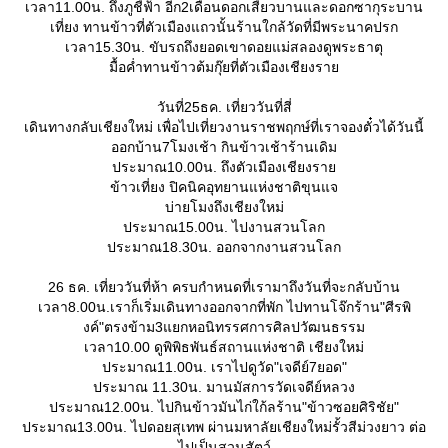
เวลา11.00น. ถึงภูชี้ฟ้า อีก2เดือนดอกเสี้ยวบานและดอกซากุระบาน
เที่ยง ทานข้าวที่ตัวเมืองแถวนั้นร้านใกล้วัดที่มีพระนาคปรก
เวลา15.30น. ขับรถถึงยอดเขาดอยแม่สลองดูพระธาตุ
มื้อค่ำทานข้าวต้มกุ๊ยที่ตัวเมืองเชียงรา
วันที่25ธค. เที่ยววันที่สี่
เดินทางกลับเชียงใหม่ เพื่อไปเที่ยวงานราชพฤกษ์ที่เราจองตั๋วได้วันนี้
ออกบ้าน7โมงเช้า กินข้าวเช้าร้านเดิม
ประมาณ10.00น. ถึงตัวเมืองเชียงรา
ข้าวเที่ยง ปิคนิคอุทยานแห่งชาติขุนแจ
บ่ายโมงถึงเชียงใหม่
ประมาณ15.00น. ไปงานสวนโลก
ประมาณ18.30น. ออกจากงานสวนโลก
26 ธค. เที่ยววันที่ห้า ครบกำหนดที่เรามาถึงวันที่จะกลับบ้าน
เวลา8.00น.เราก็เริ่มเดินทางออกจากที่พัก ไปทานโจ๊กร้าน"ศีรพิ
งค์"ตรงข้าม3แยกหอนิทรรศการศิลปวัฒนธรรม
เวลา10.00 ดูพิพิธพันธ์สถานแห่งชาติ เชียงใหม่
ประมาณ11.00น. เราไปดูวัด"เจดีย์7ยอด"
ประมาณ 11.30น. มานมัสการวัดเจดีย์หลวง
ประมาณ12.00น. ไปกินข้าวมันไก่ใก้ลร้าน"ข้าวซอยศิริชัย"
ประมาณ13.00น. ไปดอยสุเทพ ผ่านมหาลัยเชียงใหม่รั้วสีม่วงยาว ต่อ
ไปเป็นสวนสัตว์