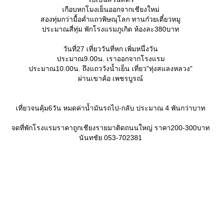
เกือบหกโมงเย็นออกจากเชียงใหม่
สองทุ่มกว่ามื้อค่ำแถวพิษณุโลก ทานก๋วยเตี๋ยวหมู
ประมาณสี่ทุ่ม พักโรงแรมภูเกิด ห้องละ380บาท
วันที่27 เที่ยววันที่หก เพิ่มหนึ่งวัน
ประมาณ9.00น. เราออกจากโรงแรม
ประมาณ10.00น. ถึงแถววังน้ำเย็น เที่ยว"ทุ่งสแลงหลวง"
ผ่านเขาค้อ เพชรบูรณ์
เที่ยวจนคุ้ม6วัน หมดค่าน้ำมันรถไป-กลับ ประมาณ 4 พันกว่าบาท
จดที่พักโรงแรมราคาถูกเชียงรายมาติดถนนใหญ่ ราคา200-300บาท
นันทชัย 053-702381