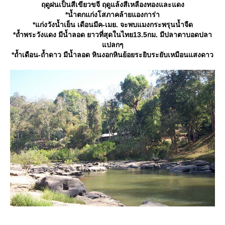
ฤดูฝนเป็นสีเขียวขจี ฤดูแล้งสีเหลืองทองและแดง
*น้ำตกแก่งโสภาคล้ายแองการ่า
*แก่งวังน้ำเย็น เดือนมีค-เมย. จะพบแมงกระพรุนน้ำจืด
*ถ้ำพระวังแดง มีน้ำลอด ยาวที่สุดในไทย13.5กม. มีปลาตาบอดปลา
ปลกๆ
*ถ้ำเดือน-ถ้ำดาว มีน้ำลอด หินงอกหินย้อยระยิบระยับเหมือนแสงดาว