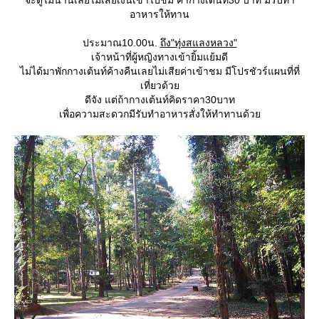
จะดูไม่นานเลยไม่เสียเงินเข้าไปชม ค่ากางเต้นท์30 บาท มีรับทำ
อาหารให้ทาน
ประมาณ10.00น.
ถึง"ทุ่งสแลงหลวง"
เจ้าหน้าที่ผู้หญิงทางเข้ายิ้มแย้มดี
ไม่ได้มาพักกางเต้นท์ค้างคืนเลยไม่เสียค่าเข้าชม มีโปรชัวร์แผนที่ที่
เที่ยวด้ว
ดีจัง แต่ถ้ากางเต้นท์คิดราคา30บาท
เพื่อความสะดวกมีรับทำอาหารสั่งให้ทำทานด้ว