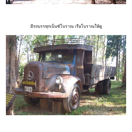
มีรถบรรทุกเบ็นซ์โบราณ เรือโบราณให้ดู