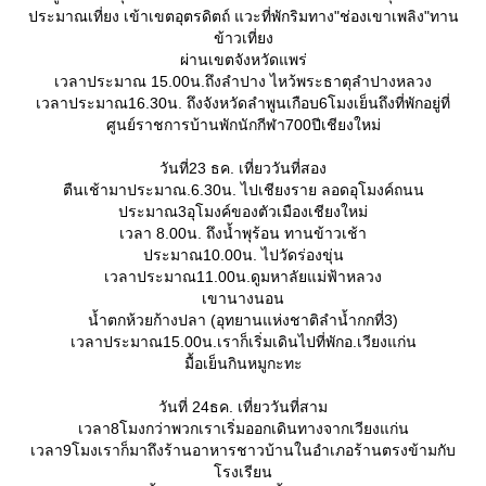
ประมาณเที่ยง เข้าเขตอุตรดิตถ์ แวะที่พักริมทาง"ช่องเขาเพลิง"ทาน
ข้าวเที่ยง
ผ่านเขตจังหวัดแพร่
เวลาประมาณ 15.00น.ถึงลำปาง ไหว้พระธาตุลำปางหลวง
เวลาประมาณ16.30น. ถึงจังหวัดลำพูนเกือบ6โมงเย็นถึงที่พักอยู่ที่
ศูนย์ราชการบ้านพักนักกีฬา700ปีเชียงใหม่
วันที่23 ธค. เที่ยววันที่สอง
ตืนเช้ามาประมาณ.6.30น. ไปเชียงราย ลอดอุโมงค์ถนน
ประมาณ3อุโมงค์ของตัวเมืองเชียงใหม่
เวลา 8.00น. ถึงน้ำพุร้อน ทานข้าวเช้า
ประมาณ10.00น. ไปวัดร่องขุ่น
เวลาประมาณ11.00น.ดูมหาลัยแม่ฟ้าหลวง
เขานางนอน
น้ำตกห้วยก้างปลา (อุทยานแห่งชาติลำน้ำกกที่3)
เวลาประมาณ15.00น.เราก็เริ่มเดินไปที่พักอ.เวียงแก่น
มื้อเย็นกินหมูกะทะ
วันที่ 24ธค. เที่ยววันที่สาม
เวลา8โมงกว่าพวกเราเริ่มออกเดินทางจากเวียงแก่น
เวลา9โมงเราก็มาถึงร้านอาหารชาวบ้านในอำเภอร้านตรงข้ามกับ
รงเรียน