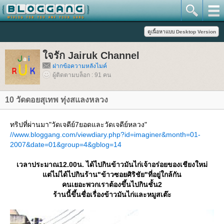
จรัก Jairuk Channel
ฝากข้อความหลังไมค์
ผู้ติดตามบล็อก : 91 คน
10 วัดดอยสุเทพ ทุ่งสแลงหลวง
ทริปที่ผ่านมา"วัดเจดีย์7ยอดและวัดเจดีย์หลวง"
//www.bloggang.com/viewdiary.php?id=imaginer&month=01-
2007&date=01&group=4&gblog=14
เวลาประมาณ12.00น. ได้ไปกินข้าวมันไก่เจ้าอร่อยของเชียงใหม่
ต่ไม่ได้ไปกินร้าน"ข้าวซอยศิริชัย"ที่อยู่ใกล้กัน
คนเยอะพวกเราต้องขึ้นไปกินชั้น2
ร้านนี้ขึ้นชื่อเรื่องข้าวมันไก่และหมูสเต๊ะ