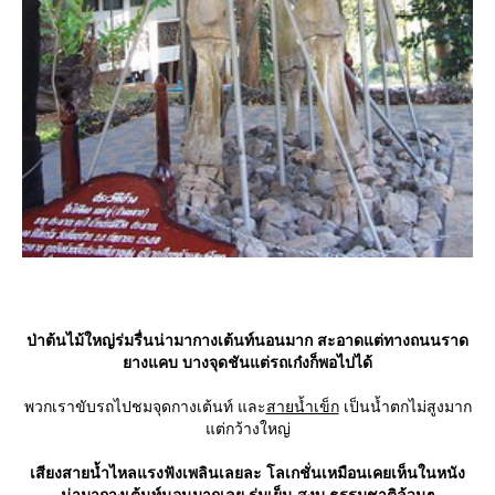
ป่าต้นไม้ใหญ่ร่มรื่นน่ามากางเต้นท์นอนมาก สะอาดแต่ทางถนนราด
างแคบ บางจุดชันแต่รถเก๋งก็พอไปได้
พวกเราขับรถไปชมจุดกางเต้นท์ และ
สายน้ำเข็ก
เป็นน้ำตกไม่สูงมาก
ต่กว้างใหญ่
เสียงสายน้ำไหลแรงฟังเพลินเลยละ โลเกชั่นเหมือนเคยเห็นในหนัง