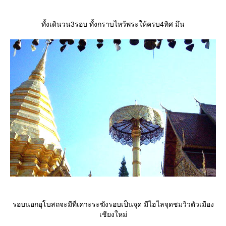
ทั้งเดินวน3รอบ ทั้งกราบไหว้พระให้ครบ4ทิศ มึน
รอบนอกอุโบสถจะมีที่เคาะระฆังรอบเป็นจุด มีไฮไลจุดชมวิวตัวเมือง
เชียงใหม่