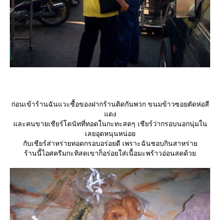
ก่อนเข้าร้านฉันแวะซื้อของฝากร้านติดกันพวก ขนมข้าวซอยตัดห่อสี
ดง
ละคนขายเชียร์โดนัทที่ทอดในกะทะสดๆ เชียร์ว่ากรอบนอกนุ่มใน
เลยอุดหนุนหน่อ
กับเชียร์ส่าหร่ายทอดกรอบอร่อยดี เพราะฉันชอบกินสาหร่า
ร้านนี้ไอศครีมกะทิสดเขาก็อร่อยใส่เนื้อมะพร้าวอ่อนสดด้ว