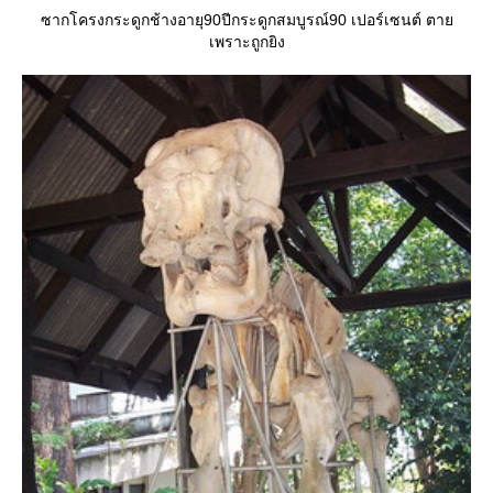
ซากโครงกระดูกช้างอายุ90ปีกระดูกสมบูรณ์90 เปอร์เซนต์ ตา
เพราะถูกยิง