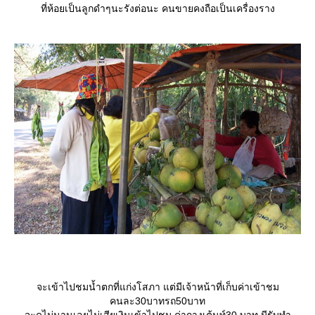
ที่ห้อยเป็นลูกดำๆนะรังต่อนะ คนขายคงถือเป็นเครื่องราง
จะเข้าไปชมน้ำตกที่แก่งโสภา แต่มีเจ้าหน้าที่เก็บค่าเข้าชม
คนละ30บาทรถ50บาท