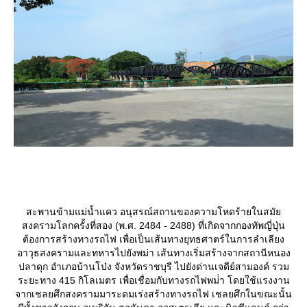
สะพานข้ามแม่น้ำแคว อนุสรณ์สถานของความโหดร้ายในสมั
สงครามโลกครั้งที่สอง (พ.ศ. 2484 - 2488) ที่เกิดจากกองทัพญี่ปุ่น
ต้องการสร้างทางรถไฟ เพื่อเป็นเส้นทางยุทธศาตร์ในการลำเลียง
อาวุธสงครามและทหารไปยังพม่า เส้นทางเริ่มสร้างจากสถานีหนอง
ปลาดุก อำเภอบ้านโป่ง จังหวัดราชบุรี ไปยังด่านเจดีย์สามองค์ รวม
ระยะทาง 415 กิโลเมตร เพื่อเชื่อมกับทางรถไฟพม่่า โดยใช้แรงงาน
จากเชลยศึกสงครามมาระดมเร่งสร้างทางรถไฟ เชลยศึกในขณะนั้น