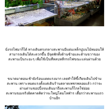
นั่งรถไฟมาก็ได้ ทางเดินตรงกลางสะพานมีแผ่นเหล็กปูบนไม้หมอนให้
สามารถเดินได้สะดวกขึ้น มีจุดพักทั้งด้านซ้ายและด้านขวาของ
สะพานเป็นระยะๆ เพื่อใช้เป็นที่หลบหลีกรถไฟขณะแล่นผ่านด้ว
ขนาดมาตอนเช้ายังร้อนแดดแรงมาก เลยทำให้ขี้เกียจเดินไปข้าม
สะพาน เพราะหมดแรงตั้งแต่เดินร้านตลาดเพชรพลอยแล้ว กว่าจะ
ผ่านด่านชอปปิ้งจนเดินมาถึงสะพานก็ไกลใช่ย่อ
สะพานของจริงผิดคาดคิดว่าจะใหญ่โตมโหฬาร เตี้ยกว่าสะพานแถว
บ้านอีก