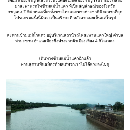
เคยมาเมืองกาญฯแล้วครั้งนึงแต่ยังไม่ถึงเมืองกาญฯ เพราะยังไม่เค
มาสะพานรถไฟข้ามแม่น้ำแคว ที่เป็นสัญลักษณ์ของจังหวัด
กาญจนบุรี ที่นักท่องเที่ยวทั้งชาวไทยและชาวต่างชาตินิยมมากที่สุด
ปรแกรมครั้งนี้ฝันจะเป็นจริงซะที หลังจากเคยเห็นแต่ในรูป
สะพานข้ามแม่น้ำแคว อยู่บริเวณสถานีรถไฟสะพานแควใหญ่ ตำบล
ท่ามะขาม อำเภอเมืองซึ่งห่างจากตัวเมืองเพียง 4 กิโลเมตร
เดินทางข้ามแม่น้ำแควอีกแล้ว
ผ่านสุสานพันธมิตรด้วยแต่พวกเราไม่ได้แวะลงไปดู