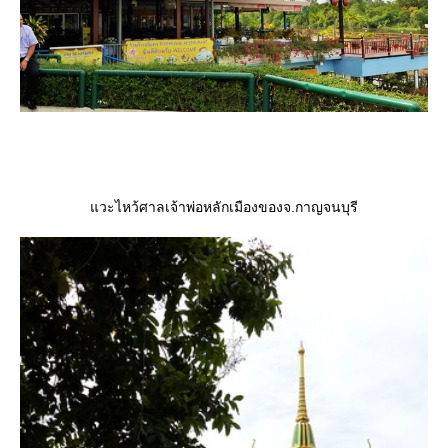
วะไหว้ศาลเจ้าพ่อหลักเมืองของจ.กาญจนบุรี