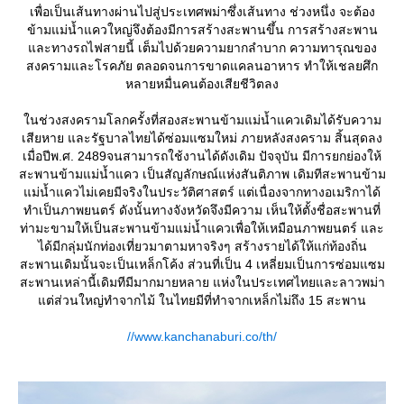
เพื่อเป็นเส้นทางผ่านไปสู่ประเทศพม่าซึ่งเส้นทาง ช่วงหนึ่ง จะต้อง
ข้ามแม่น้ำแควใหญ่จึงต้องมีการสร้างสะพานขึ้น การสร้างสะพาน
ละทางรถไฟสายนี้ เต็มไปด้วยความยากลำบาก ความทารุณของ
สงครามและโรคภัย ตลอดจนการขาดแคลนอาหาร ทำให้เชลยศึก
หลายหมื่นคนต้องเสียชีวิตลง
นช่วงสงครามโลกครั้งที่สองสะพานข้ามแม่น้ำแควเดิมได้รับความ
เสียหาย และรัฐบาลไทยได้ซ่อมแซมใหม่ ภายหลังสงคราม สิ้นสุดลง
เมื่อปีพ.ศ. 2489จนสามารถใช้งานได้ดังเดิม ปัจจุบัน มีการยกย่องให้
สะพานข้ามแม่น้ำแคว เป็นสัญลักษณ์แห่งสันติภาพ เดิมทีสะพานข้าม
ม่น้ำแควไม่เคยมีจริงในประวัติศาสตร์ แต่เนื่องจากทางอเมริกาได้
ทำเป็นภาพยนตร์ ดังนั้นทางจังหวัดจึงมีความ เห็นให้ตั้งชื่อสะพานที่
ท่ามะขามให้เป็นสะพานข้ามแม่น้ำแควเพื่อให้เหมือนภาพยนตร์ และ
ได้มีกลุ่มนักท่องเที่ยวมาตามหาจริงๆ สร้างรายได้ให้แก่ท้องถิ่น
สะพานเดิมนั้นจะเป็นเหล็กโค้ง ส่วนที่เป็น 4 เหลี่ยมเป็นการซ่อมแซม
สะพานเหล่านี้เดิมทีมีมากมายหลาย แห่งในประเทศไทยและลาวพม่า
ต่ส่วนใหญ่ทำจากไม้ ในไทยมีที่ทำจากเหล็กไม่ถึง 15 สะพาน
//www.kanchanaburi.co/th/