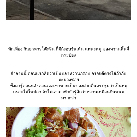
พักเที่ยง กินอาหารโต๊ะจีน ก็มีกุ้งอบวุ้นเส้น แพนงหมู ของหวานลิ้นจี่
กระป๋อง
ำจานนี้ ตอนแรกคิดว่าเป็นปลาหวานกรอบ อร่อยดีตรงใส่ถั่วกับ
มะม่วงซอ
พึ่งมารู้ตอนหลังตอนเจอเขาขายเป็นของฝากที่นครปฐมว่าเป็นหมู
กรอบไม่ใช่ปลา ถ้าไม่เอามาทำยำรู้สึกว่าหวานเหมือนกินขนม
มากกว่า