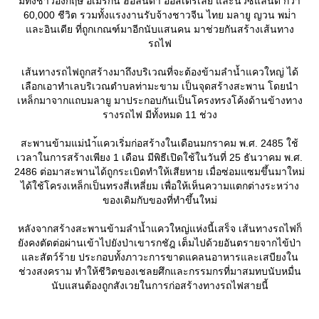
มีทั้งชาวอังกฤษ อเมริกัน ฮอลันดา ออสเตรเลีย และนิวซีแลนด์ กว่า
60,000 ชีวิต รวมทั้งแรงงานรับจ้างชาวจีน ไทย มลายู ญวน พม่่า
ละอินเดีย ที่ถูกเกณฑ์มาอีกนับแสนคน มาช่วยกันสร้างเส้นทาง
รถไฟ
เส้นทางรถไฟถูกสร้างมาถึงบริเวณที่จะต้องข้ามลำน้ำแควใหญ่ ได้
เลือกเอาทำเลบริเวณตำบลท่ามะขาม เป็นจุดสร้างสะพาน โดยนำ
เหล็กมาจากแถบมลายู มาประกอบกันเป็นโครงทรงโค้งด้านข้างทาง
รางรถไฟ มีทั้งหมด 11 ช่วง
สะพานข้ามแม่นำ้แควเริ่มก่อสร้างในเดือนมกราคม พ.ศ. 2485 ใช้
เวลาในการสร้างเพียง 1 เดือน มีพิธีเปิดใช้ในวันที่ 25 ธันวาคม พ.ศ.
2486 ต่อมาสะพานได้ถูกระเบิดทำให้เสียหาย เมื่อซ่อมแซมขึ้นมาใหม่
ได้ใช้โครงเหล็กเป็นทรงสี่เหลี่ยม เพื่อให้เห็นความแตกต่างระหว่าง
ของเดิมกับของที่ทำขึ้นใหม่
หลังจากสร้างสะพานข้ามลำน้ำแควใหญ่แห่งนี้เสร็จ เส้นทางรถไฟก็
ังคงตัดต่อผ่านเข้าไปยังป่าเขารกชัฎ เต็มไปด้วยอันตรายจากไข้ป่า
ละสัตว์ร้าย ประกอบทั้งภาวะการขาดแคลนอาหารและเสบียงใน
ช่วงสงคราม ทำให้ชีวิตของเชลยศึกและกรรมกรที่มาสมทบนับหมื่น
นับแสนต้องถูกสังเวยในการก่อสร้างทางรถไฟสายนี้