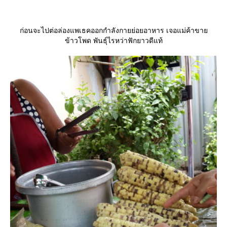
ก่อนจะไปต่อล่องแพเธคออกกำลังกายย่อยอาหาร เจอแม่ค้าขา
ข้าวโพด พันธุ์ไรหว่าฟักยาวดีแท้