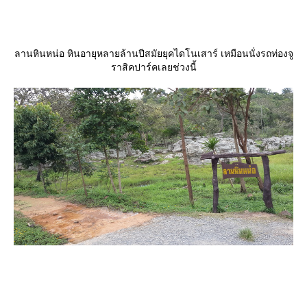
ลานหินหน่อ หินอายุหลายล้านปีสมัยยุคไดโนเสาร์ เหมือนนั่งรถท่องจู
ราสิคปาร์คเลยช่วงนี้