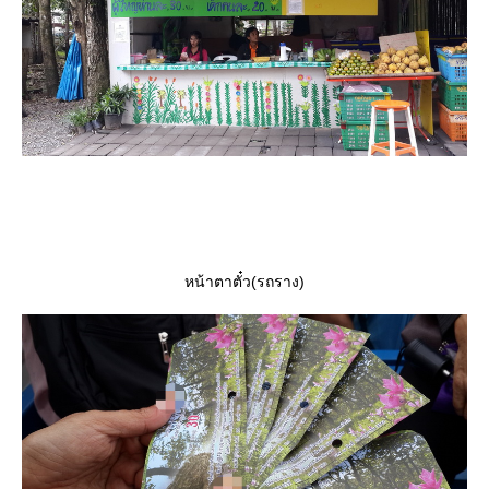
หน้าตาตั๋ว(รถราง)