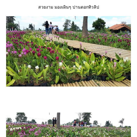
สวยงาม มองเผินๆ ปานดอกทิวลิป