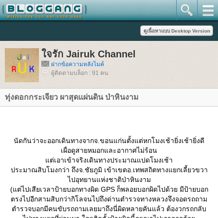
จรัก Jairuk Channel
ฝากข้อความหลังไมค์
ผู้ติดตามบล็อก : 91 คน
ทุ่งดอกกระเจียว ผาสุดแผ่นดิน ป่าหินงาม
นัดกันว่าจะออกเดินทางจากจ.ขอนแก่นตั้งแต่หกโมงเช้ายิ่งเช้ายิ่งดี
เผื่อดูสายหมอกและอากาศไม่ร้อน
ต่เอาเข้าจริงเดินทางประมาณแปดโมงเช้า
ประมาณสิบโมงกว่า ถึงจ.ชัยภูมิ เข้าเขตอ.เทพสถิตทางแยกเลี้ยวขวา
ไปอุทยานแห่งชาติป่าหินงาม
(แต่ไปเสียเวลาป้ายบอกทางผิด GPS ก็พลอยบอกผิดไปด้วย มีป้ายบอก
ตรงไปอีกสามสิบกว่ากิโลจนไปถึงด่านตำรวจทางหลวงจึงจอดรถถาม
ตำรวจบอกมีคนขับรถถามเลยมาถึงนี่ผิดหลายคันแล้ว ต้องวกรถกลับ