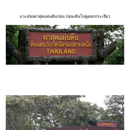
วะส่องผาสุดแผ่นดินก่อน ก่อนเดินไปดูดอกกระเจียว