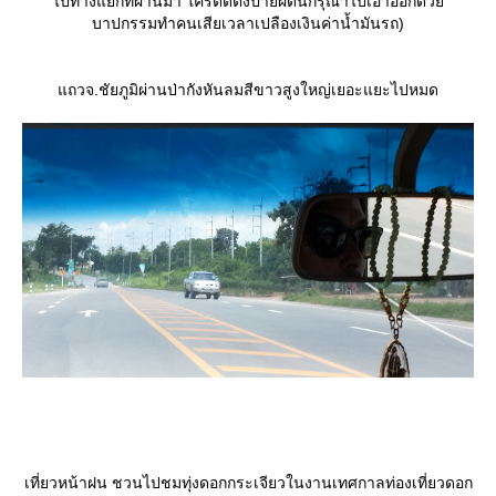
ไปทางแยกที่ผ่านมา ใครติดตั้งป้ายผิดนี้กรุณาไปเอาออกด้ว
บาปกรรมทำคนเสียเวลาเปลืองเงินค่าน้ำมันรถ)
ถวจ.ชัยภูมิผ่านป่ากังหันลมสีขาวสูงใหญ่เยอะแยะไปหมด
เที่ยวหน้าฝน ชวนไปชมทุ่งดอกกระเจียวในงานเทศกาลท่องเที่ยวดอก