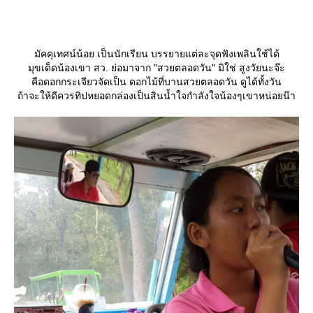
มัคคุเทศน์น้อย เป็นนักเรียน บรรยายแต่ละจุดฟังเพลินใช้ได้
มุขเด็ดน้องเขา สว. ย่อมาจาก "สวยตลอดวัน" มิใช่ สูงวัยนะจ๊ะ
คือดอกกระเจียวจัดเป็น ดอกไม้ที่บานสวยตลอดวัน ดูได้ทั้งวัน
ถ้าจะให้ดีควรทิปหยอดกล่องเป็นสินน้ำใจกำลังใจน้องๆเขาหน่อยน๊า