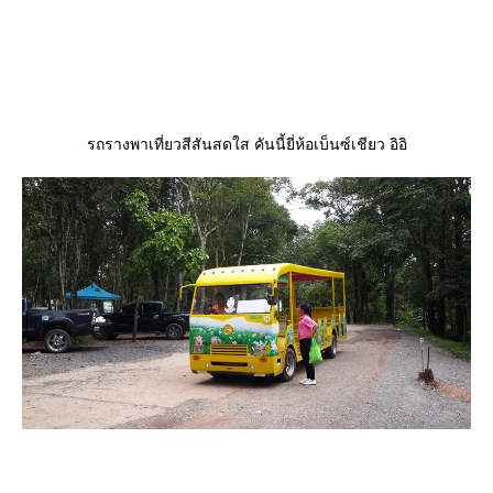
รถรางพาเที่ยวสีสันสดใส คันนี้ยี่ห้อเบ็นซ์เชียว อิอิ