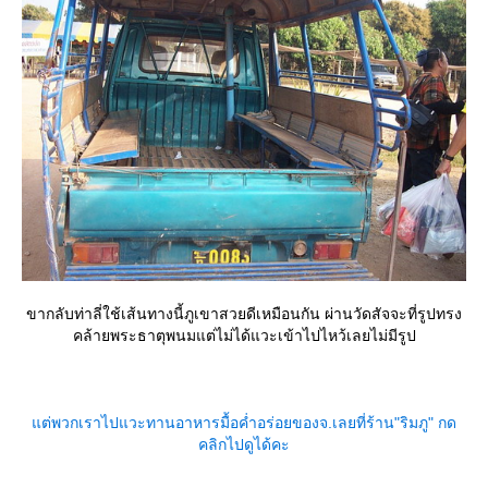
ขากลับท่าลี่ใช้เส้นทางนี้ภูเขาสวยดีเหมือนกัน ผ่านวัดสัจจะที่รูปทรง
คล้ายพระธาตุพนมแต่ไม่ได้แวะเข้าไปไหว้เลยไม่มีรูป
ต่พวกเราไปแวะทานอาหารมื้อค่ำอร่อยของจ.เลยที่ร้าน"ริมภู" กด
คลิกไปดูได้คะ