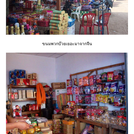
ขนมพวกบ๊วยเยอะมาจากจีน