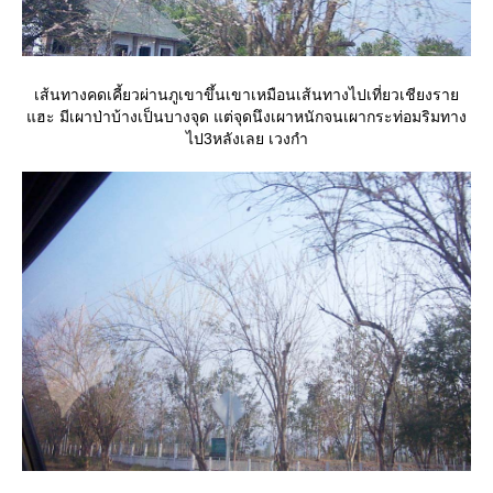
เส้นทางคดเคี้ยวผ่านภูเขาขึ้นเขาเหมือนเส้นทางไปเที่ยวเชียงรา
ฮะ มีเผาป่าบ้างเป็นบางจุด แต่จุดนึงเผาหนักจนเผากระท่อมริมทาง
ไป3หลังเลย เวงกำ