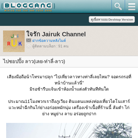
จรัก Jairuk Channel
ฝากข้อความหลังไมค์
ผู้ติดตามบล็อก : 91 คน
ไปชอปปิ้ง ลาว(เลย-ท่าลี่-ลาว)
เสียงมือถือน้าโทรมาปลุก "ไปเที่ยวลาวทางท่าลี่เลยไหม? จอดรถรอที่
หน้าบ้านแล้วนี่"
มิรอช้ารีบแจ้นเข้าห้องน้ำแต่งตัวทันทีทันใด
ประมาณ11โมงพวกเราถึงภูเวียง ดินแดนแหล่งท่องเที่ยวไดโนเสาร์
วะหม่ำฉีกกินไก่ย่างอร่อยหมักนุ่ม เครื่องเข้าเนื้อที่ร้านนี้ ส้มตำ ไก่
่าง หมูย่าง ลาบ อร่อยถูกปาก