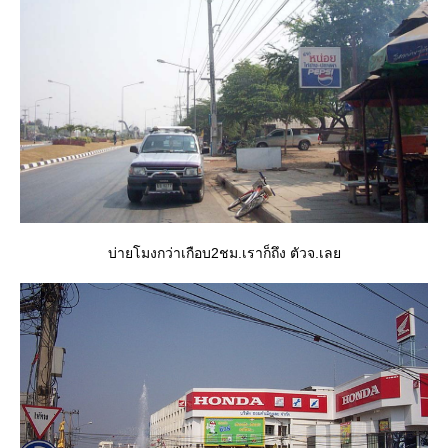
บ่ายโมงกว่าเกือบ2ชม.เราก็ถึง ตัวจ.เล