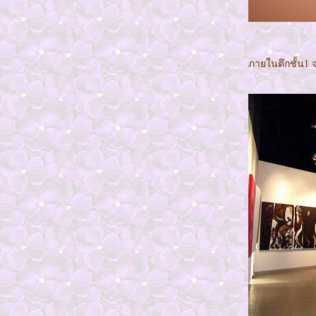
ลาว เวียงจันทร์*วัดพระธาตุหลวง ประตูชัย หอ
พระแก้ว*1
พภูคิ้ง เขาเขียว จ.ชัยภูมิ
เดินทางไป..ลพบุรี
ภายในตึกชั้น1 
ขอนแก่น บึงแก่นนคร
ขุดกรุ..เขื่อนป่าสัก
เลย ลีลาวดีรีสอร์ท+พระธาติศรีสองรัก
เลย มณีนพรัตน์+ผาธารรีสอร์ท
เลย ล่องแพที่แม่น้ำหมาน(อ่างเก็บน้ำห้ว
กระทิง)
ปราจีนบุรี สวนนงนุช+บ้านบุไทร
ปราจีนบุรี ผางาม+ทะเลหมอกเมืองในหมอก
วัดถ้ำหมากฮ้อ จ.เล
มาเลเซีย..กัวลาลัมเปอร์
มาเลเซีย..เกนติ้ง
เกาะพีพี
ภูเก็ต ไข่มุกอันดามัน
หาดใหญ่-ปัตตานี
บั้งไฟพณานาคที่ไปดูมา