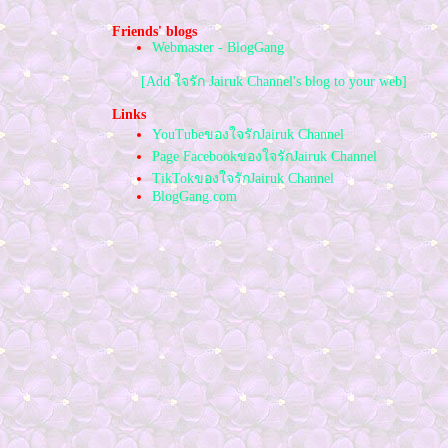
ครั้งหนึ่งที่เคยโบกรถ
น้ำหนาว,เพชรบูรณ์
Friends' blogs
Webmaster - BlogGang
พระพุทธชินราช,พระธาตุ
ลำปางหลวง
[Add ใจรัก Jairuk Channel's blog to your web]
น้ำพุร้อน,วัดร่องขุ่น
มหาลัยแม่ฟ้าหลวง,น้ำตกก้าง
Links
ปลา
YouTubeของใจรักJairuk Channel
เวียงแก่น,ภูชี้ฟ้า
Page FacebookของใจรักJairuk Channel
ดอยแม่สลอง
TikTokของใจรักJairuk Channel
อุทยานฯขุนแจ
BlogGang.com
สวนโลกราชพฤกษ์
วัดเจดีย์7ยอด,วัดเจดีย์หลวง
ดอยสุเทพ,ทุ่งสแลงหลวง
ครงการครูบ้านนอก
วัดหลวงพ่อโตใหญ่ที่สุดในโลก
ที่พักปากช่อง
เลย-ลาว-ท่าลี่
ถึงระยองแล้วจ้า
ทะเลตอนเช้า
งานเที่ยวภาคใต้