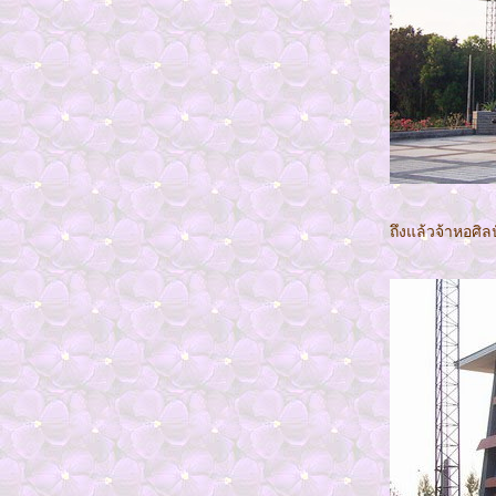
นิวซีแลนด์
พลุวันพ่อ
วันพ่อ...ที่ศาลเจ้าพ่อหลักเมือง
ชอปปิ้ง งานเอ็กโปร์ปี2550
พ.ศ พอเพียง
ตักบาตร
งานเทศกาลท่องเที่ยวภาคใต้ เพื่อดริ๊ง"ชาชัก"
ระยอง ทะเลตอนเช้า 4
ระยอง3
ถึงแล้วจ้าหอศิ
ไปชอปปิ้ง ลาว(เลย-ท่าลี่-ลาว)
วัดหลวงพ่อโตใหญ่ที่สุดในโลก โคราช1
ที่พักปากช่อง โคราช2
ครงการครูบ้านนอก
10 วัดดอยสุเทพ ทุ่งสแลงหลวง
8 สวนโลกราชพฤกษ์ เชียงใหม่
9 วัดเจดีย์7ยอด วัดเจดีย์หลวง เชียงใหม่
6 ดอยแม่สลอง
5 เวียงแก่น ภูชี้ฟ้า
7 อุทยานแห่งชาติขุนแจ
4 มหาลัยแม่ฟ้าหลวง น้ำตกก้างปลา เชียงรา