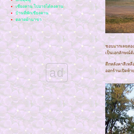
เชียงคาน ไปอาจได้ลงคาน
บ้านที่พักเชียงคาน
ตลาดผ้านาข่า
อุทยาน น้ำตกตาดโตน
ทุ่งดอกกระเจียว ผาสุดแผ่นดิน ป่าหินงาม
ทะเลบัวแดง ท่าเรือ แชแล จ.อุดร
ท่องโลกไดโนเสาร์ พิพิธภัณฑ์สิรินธร
ชอบมากเลยสองข้
พิพิธภัณฑ์หุ่นขี้ผึ้งไท
เป็นเอกลักษณ์ต
ล่องแพกาญจนบุรี
ตึกหลังคาสีเหล
สะพานรถไฟข้ามแม่น้ำแคว
ad
ออกร้านเปิดท้
บ้านบ่อรีสอร์ท
พิพิธภัณฑ์ลูกหลานพันธุ์มังกร
ไปดูผีตาโขน ด่านซ้าย เล
ตลาดอู้ฟู่
สงกรานต์ ถนนข้าวเหนียวปี 58
ทะเลบัวแดง Red Lotus Sea
ปฏิมากรรมอียิปต์ ที่ขอนแก่น
หนังพาไป ประเทศอินเดี
ดูดอกทิวลิป งานมหัศจรรย์พรรณไม้นานาชาติ
ปี2557