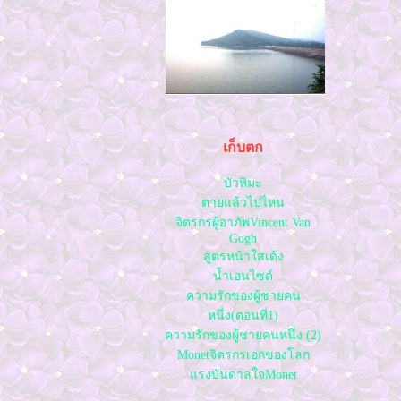
กินข้าวอิงภูชัยภูมิ
ลาว เวียงจันทร์
ลาว2
ปิดทริปเที่ยวลาว
ล่องเรือเจ้าพระยา
รถไฟลอยฟ้า ฟ้า ไท
รถไฟใต้ดินไท
ทะเลน้ำจืดหาดวังโกขอนแก่น
เก็บตก
บ้านปราสาทโคราช
วังน้ำเขียวโคราช
บัวหิมะ
ชอปปิ้งหนองคา
ตายแล้วไปไหน
ตัวเมืองขอนแก่น
จิตรกรผู้อาภัพVincent Van
น้ำผุดทับลาว ชัยภูมิ
Gogh
สนามหลวง2
สูตรหน้าใสเด้ง
ไปดูงานศิลป
น้ำเอนไซด์
สายน้ำกับปลาที่ไปปล่อ
ความรักของผู้ชายคน
งานExpro
หนึ่ง(ตอนที่1)
เขื่อนอุบลรัตน์
ความรักของผู้ชายคนหนึ่ง (2)
เที่ยวป่าวัดพรไพรวัลย์
Monetจิตรกรเอกของโลก
ล่องแพอ่างเก็บน้ำห้วยไร่
ทะเลหมอกภูพานน้อ
รงบันดาลใจMonet
วัดเจดีย์ชัยมงคล