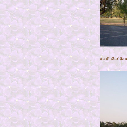
อเมซอน
รายการ วาบิซาบิ
CHIBA กับ ฮิโระ
สุโก้ย ไปญี่ปุ่นกับฮิโระ
งานเกษตร ปี2557
สวนเรืองแสง
งานพรรณไม้นานาชาติ ที่ขอนแก่น
ตลาดต้นตาล ขอนแกน
พื้นที่ชีวิต... ไปภูเขาเอเวอร์เรสต์
ถวตึกศิลป์มีสน
คลิป โลกสามมิติ เมืองไทย 3D
Hearing the Sunshine ดั่งภาพยนตร์เที่ยวเมืองไท
เที่ยวไปกับ"หนังพาไป"
เกาะปันหยี Make THE Difference
งานต้อนรับปีใหม่
ปีใหม่1วัน 4 จังหวัด ขอนแก่น ชัยภูมิ
หนองบัวลำภู อุดร
บางแสน2 at Khon Kaen
ไปมาแล้วเซ็นทรัล ขอนแก่น
อุทยานมัจฉาโขงกุดหวาย จ.มหาสารคาม
บ่อน้ำศักดิ์สิทธิ์ และกู่สันตรัตน์ จ.สารคาม