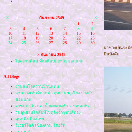
.
<<
>>
กันยายน 2549
1
2
3
4
5
6
7
8
9
10
11
12
13
14
15
16
17
18
19
20
21
22
23
24
25
26
27
28
29
30
มาช่วงเย็นจะมี
บินบังคับ
8 กันยายน 2549
ไปดูงานศิลป ที่หอศิลปมหาลัยขอนแก่น
All Blogs
งานส้มโอหวานบ้านแท่น
ลานกางเต้นท์ตาดฟ้า อุทยานฯภูเวียง ปางอุ๋ง
ขอนแก่น
ผาชมตะวัน และน้ำตกตาดฟ้า จ.ขอนแก่น
วนอุทยานโกสัมพีไปดูลิงจั๊กๆขนสีทอง
คุนหมิงเมืองไท
ริเวอร์ไซด์ เชียงคาน รีสอร์ท
ก่งคุดคู้