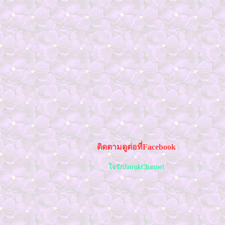
ติดตามดูต่อที่Facebook
จรักJairukChannel