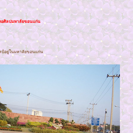
่หอศิลปมหาลัยขอนแก่น
ลป์อยู่ในมหาลัยขอนแก่น