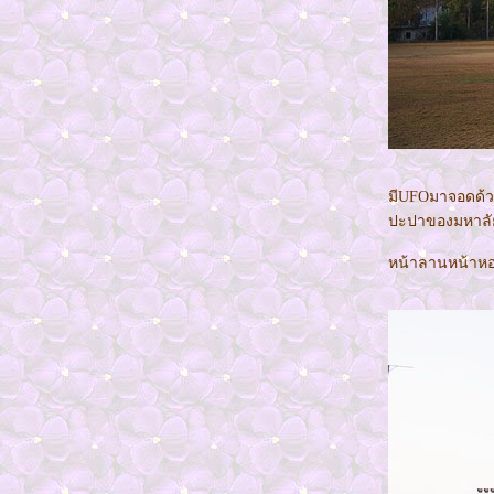
ปั่นจักรยานรอบโลก
ลุง 500 ขี่มอเตอร์ไซต์ลุยเดี่ยวเที่ยวทั่วไทย(คลิป)
คุณป้าวัย 70 ปีเที่ยววนอุทยานคนเดียวเกือบทั่ว
ไทย(คลิป)
รงแรม BANGKOK INTER PLACE
เดินรอบ"บึงแก่นนคร"(ครึ่งหลัง)2
ชวนเดินรอบ"บึงแก่นนคร" ขอนแก่น1
สวนดอกคูณ...ในวันนี้
มีUFOมาจอดด้วยล
ทำบุญ ถวายพระวันเข้าพรรษา
ปะปาของมหาลัย
หมู่บ้านชนเผ่า 11 (จบ)
น้ำตกตาดผาส้วม 10
หน้าลานหน้าหอศิ
น้ำตกตาดเยือง 9
น้ำตกตาดฟานและไร่ชา 8
รงแรมจำปาสักพาเลซ 7
เกาะดอนเด็ด ดอนคอน น้ำตกลี่ผี 6
น้ำตกคอนพะเพ็ง ไนแองการ่าแห่งเอเชีย 5
คอนพะเพ็ง รีสอร์ท4
ปราสาทวัดภู มรดกโลก 3.2
ปราสาทวัดภู มรดกโลก 3.1
เดินทางไปลาวใต้ 2
ไปอุบล เพื่อไปลาวใต้1