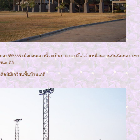
ะ555555 เมื่อก่อนแถวนี้จะเป็นป่าจะจะมีไอ้เจ้าเหมือนจานบินนี่แหละ เขาว่า
นะ อิอิ
ลป์มีเกวียนพื้นบ้านเก๋ดี