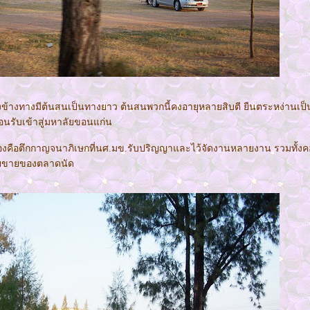
างทางมีต้นสนเป็นทางยาว ต้นสนพวกนี้คงอายุหลายสิบตี ยืนตระหง่านเป็น
้อนรับเข้าสู่มหาลัยขอนแก่น
ืองคือตึกกาญจนาภิเษกที่นศ.มข.รับปริญญาและไว้จัดงานหลายงาน รวมทั้งค
ายขายของตลาดนัด