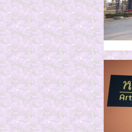
3 น้ำพุร้อน วัดร่องขุ่น
2 พระพุทธชินราช พระธาตุลำปางหลวง
1 น้ำหนาว เขาค้อ เพรชบูรณ์
ทะเลหมอก ภูพานน้อย หนองบัวลำภู
พ อ่างเก็บน้ำห้วยไร่ หนองบัวลำภู
เขื่อนอุบลรัตน์ ขอนแก่น
งานExpro
ปล่อยปลา ที่วัดท่าสองคอน ขอนแก่น
ไปดูงานศิลป ที่หอศิลปมหาลัยขอนแก่น
ล่องเรือเจ้าพระยา
น้ำผุดทับลาว ชัยภูมิ
ตัวเมืองขอนแก่น
ชอปปิ้งที่หนองคา
วังน้ำเขียว โคราช
บ้านปราสาทโคราช
ทะเลน้ำจืด..หาดวังโก ขอนแก่น
รถไฟใต้ดิน....ไท
รถไฟลอยฟ้า..ฟ้า..ฟ้า..ไท
ลาว *วัดศรีเมือง ตลาดเช้า ตลาดจีน*2
ปิดทริปเที่ยวลาว3