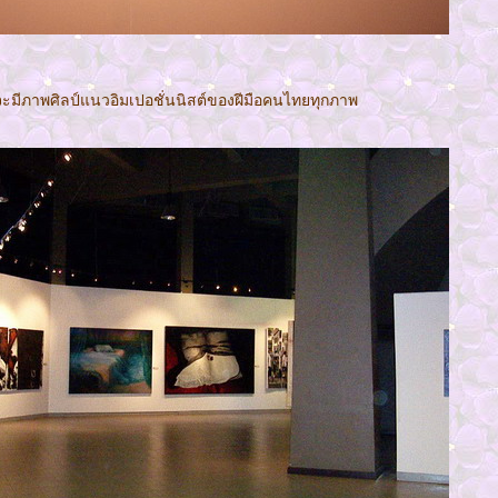
จะมีภาพศิลป์แนวอิมเปอชั่นนิสต์ของฝีมือคนไทยทุกภาพ