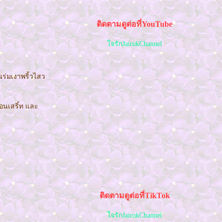
ติดตามดูต่อที่YouTube
จรักJairukChannel
ร่มเงาพริ้วไสว
อนเสริ์ท และ
ติดตามดูต่อที่TikTok
จรักJairukChannel