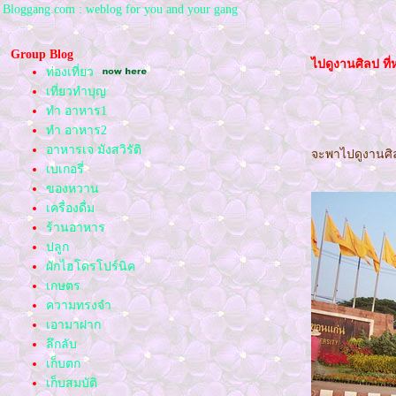
Bloggang.com : weblog for you and your gang
Group Blog
ไปดูงานศิลป ที
ท่องเที่ยว
เที่ยวทำบุญ
ทำ อาหาร1
ทำ อาหาร2
อาหารเจ มังสวิรัติ
จะพาไปดูงานศิ
เบเกอรี่
ของหวาน
เครื่องดื่ม
ร้านอาหาร
ปลูก
ผักไฮโดรโปร์นิค
เกษตร
ความทรงจำ
เอามาฝาก
ลึกลับ
เก็บตก
เก็บสมบัติ