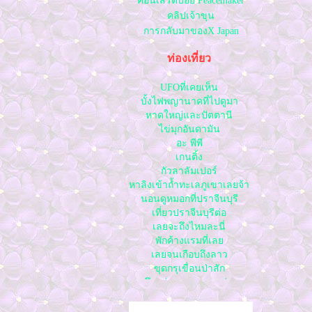
คอนเสิร์ตบอย Peacemaker
คลิปเจ้าขุน
การกลับมาของX Japan
ท่องเที่ยว
UFOที่เคยเห็น
บั้งไฟพญานาคที่ไปดูมา
หาดใหญ่และปัตตานี
ไข่มุกอันดามัน
อะ พีพี
เกนติ้ง
กัวลาลัมเปอร์
หาลิงเข้าถ้ำทะเลภูเขาเลยจ้า
นอนดูหมอกที่ปราจีนบุรี
เที่ยวปราจีนบุรีต่อ
เลยจะถึงไหมละนี่
พักค้างแรมที่เล
เลยจนเกือบถึงลาว
ขุดกรุเขื่อนป่าสัก
บึงแก่นนคร ขอนแก่น
พระธาตุขามแก่น
เดินทางไปลพบุรี