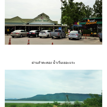
ผ่านลำตะคอง น้ำเริ่มเยอะแระ