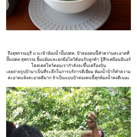
ถึงสุพรรณบุรี แวะเข้าห้องน้ำปั๊มปตท. ป้าสองคนนี้ทำความสะอาดที่
ปั๊มปตท.สุพรรณ ยิ้มแย้มและยกมือไหว้ต้อนรับลูกค้า รู้สึกเหมือนมีแอร์
ฮสเตสไหว้ตอนเรากำลังจะขึ้นเครื่องบิน
เลยถ่ายรูปป้ามาเป็นที่ระลึกในการบริการดีเยี่ยม ห้องน้ำป้าก็ทำความ
สะอาดแห้งสะอาดดีมาก ถ้าเป็นแบบป้าสองคนนี้ทุกห้องน้ำคงดีเนอะ