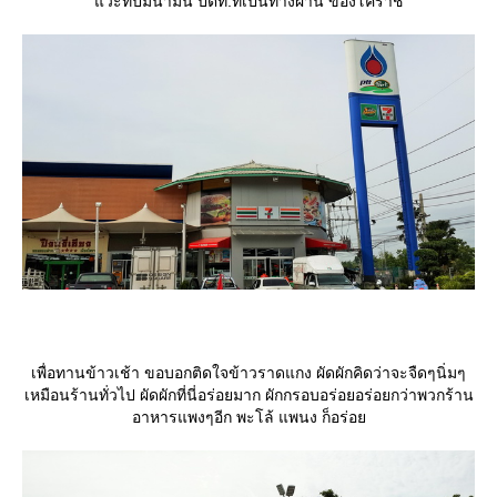
วะที่ปั๊มน้ำมัน ปตท.ที่เป็นทางผ่าน ของโคราช
เพื่อทานข้าวเช้า ขอบอกติดใจข้าวราดแกง ผัดผักคิดว่าจะจืดๆนิ่มๆ
เหมือนร้านทั่วไป ผัดผักที่นี่อร่อยมาก ผักกรอบอร่อยอร่อยกว่าพวกร้าน
อาหารแพงๆอีก พะโล้ แพนง ก็อร่อ