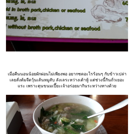
เมื่อคืนนอนน้อยผักผ่อนไม่เพียงพอ อยากซดอะไรร้อนๆ กับข้าวเปล่า
เลยสั่งต้มจืดวุ้นเส้นหมูสับ ลังเลระหว่างเต้าหู้ แต่ช่วงนี้กินถั่วเยอะ
ระ เพราะตุนขนมเปี๊ยะเจ้าอร่อยมากินระหว่างทางด้ว