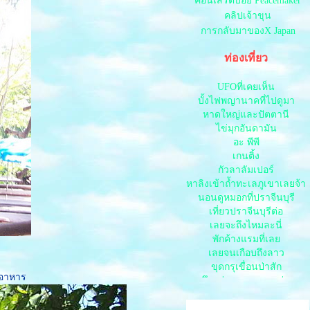
คอนเสิร์ตบอย Peacemaker
คลิปเจ้าขุน
การกลับมาของX Japan
ท่องเที่ยว
UFOที่เคยเห็น
บั้งไฟพญานาคที่ไปดูมา
หาดใหญ่และปัตตานี
ไข่มุกอันดามัน
อะ พีพี
เกนติ้ง
กัวลาลัมเปอร์
หาลิงเข้าถ้ำทะเลภูเขาเลยจ้า
นอนดูหมอกที่ปราจีนบุรี
เที่ยวปราจีนบุรีต่อ
เลยจะถึงไหมละนี่
พักค้างแรมที่เล
เลยจนเกือบถึงลาว
ขุดกรุเขื่อนป่าสัก
นอาหาร
บึงแก่นนคร ขอนแก่น
พระธาตุขามแก่น
เดินทางไปลพบุรี