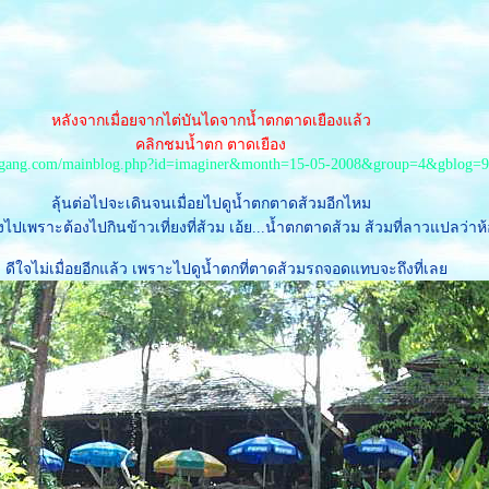
หลังจากเมื่อยจากไต่บันไดจากน้ำตกตาดเยืองแล้ว
คลิกชมน้ำตก ตาดเยือง
gang.com/mainblog.php?id=imaginer&month=15-05-2008&group=4&gblog=9
ลุ้นต่อไปจะเดินจนเมื่อยไปดูน้ำตกตาดส้วมอีกไหม
งไปเพราะต้องไปกินข้าวเที่ยงที่ส้วม เอ้ย...น้ำตกตาดส้วม ส้วมที่ลาวแปลว่าห
... ดีใจไม่เมื่อยอีกแล้ว เพราะไปดูน้ำตกที่ตาดส้วมรถจอดแทบจะถึงที่เล