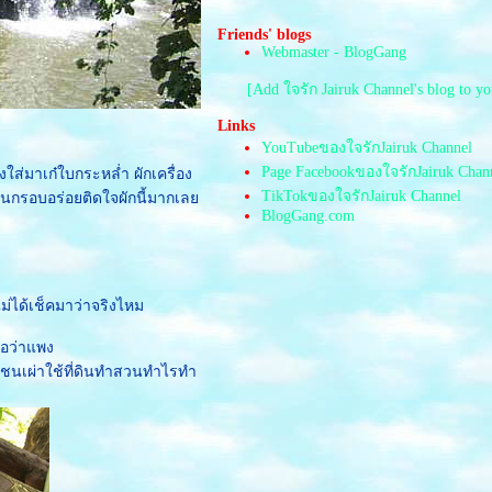
ครั้งหนึ่งที่เคยโบกรถ
น้ำหนาว,เพชรบูรณ์
Friends' blogs
Webmaster - BlogGang
พระพุทธชินราช,พระธาตุ
ลำปางหลวง
[Add ใจรัก Jairuk Channel's blog to y
น้ำพุร้อน,วัดร่องขุ่น
มหาลัยแม่ฟ้าหลวง,น้ำตกก้าง
Links
ปลา
YouTubeของใจรักJairuk Channel
เวียงแก่น,ภูชี้ฟ้า
Page FacebookของใจรักJairuk Chan
ใส่มาเก๋ใบกระหล่ำ ผักเครื่อง
ดอยแม่สลอง
TikTokของใจรักJairuk Channel
ลิ่นกรอบอร่อยติดใจผักนี้มากเล
อุทยานฯขุนแจ
BlogGang.com
สวนโลกราชพฤกษ์
วัดเจดีย์7ยอด,วัดเจดีย์หลวง
ดอยสุเทพ,ทุ่งสแลงหลวง
ครงการครูบ้านนอก
่ได้เช็คมาว่าจริงไหม
วัดหลวงพ่อโตใหญ่ที่สุดในโลก
ที่พักปากช่อง
ือว่าแพง
เลย-ลาว-ท่าลี่
 ชนเผ่าใช้ที่ดินทำสวนทำไรทำ
ถึงระยองแล้วจ้า
ทะเลตอนเช้า
งานเที่ยวภาคใต้