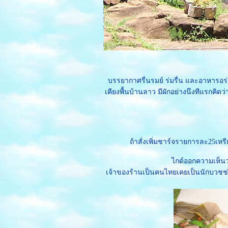
นิวซีแลนด์
พลุวันพ่อ
วันพ่อ...ที่ศาลเจ้าพ่อ
หลักเมือง
ชอปปิ้ง งานเอ็กโปร์
ปี2550
พ.ศ พอเพียง
บรรยากาศรื่นรมย์ ร่มรื่น และอาหารอร่
ตักบาตร
เคียงพื้นบ้านลาว มีผักอย่างนึงทีแรกคิด
งานเทศกาลท่องเที่ยว
ภาคใต้ เพื่อดริ๊ง"ชาชัก"
ระยอง ทะเลตอนเช้า 4
ระยอง3
ไปชอปปิ้ง ลาว(เลย-
ถ้าสั่งเพิ่มชาร์จรายการละ25เ
ท่าลี่-ลาว)
ไกด์ออกความเห็นว่
วัดหลวงพ่อโตใหญ่ที่สุด
เจ้าของร้านเป็นคนไทยเคยเป็นนักบวชช่ว
นโลก โคราช1
ที่พักปากช่อง โคราช2
ครงการครูบ้านนอก
10 วัดดอยสุเทพ ทุ่ง
สแลงหลวง