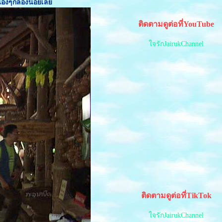
หูน้องๆกลองน้อยเล
ติดตามดูต่อที่YouTube
จรักJairukChannel
ติดตามดูต่อที่TikTok
จรักJairukChannel