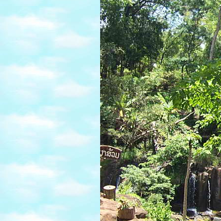
สวนดอกคูณ...ในวันนี้
ทำบุญ ถวายพระวันเข้า
พรรษา
หมู่บ้านชนเผ่า 11 (จบ)
น้ำตกตาดผาส้วม 10
น้ำตกตาดเยือง 9
น้ำตกตาดฟานและไร่
ชา 8
รงแรมจำปาสักพาเลซ
7
เกาะดอนเด็ด ดอนคอน
น้ำตกลี่ผี 6
น้ำตกคอนพะเพ็ง ไนแอ
งการ่าแห่งเอเชีย 5
คอนพะเพ็ง รีสอร์ท4
ปราสาทวัดภู มรดกโลก
3.2
ปราสาทวัดภู มรดกโลก
3.1
เดินทางไปลาวใต้ 2
ไปอุบล เพื่อไปลาวใต้1