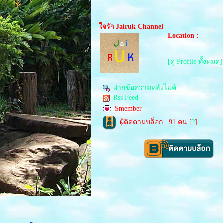
จรัก Jairuk Channel
Location :
[ดู Profile ทั้งหมด]
ฝากข้อความหลังไมค์
Rss Feed
Smember
ผู้ติดตามบล็อก : 91 คน [
?
]