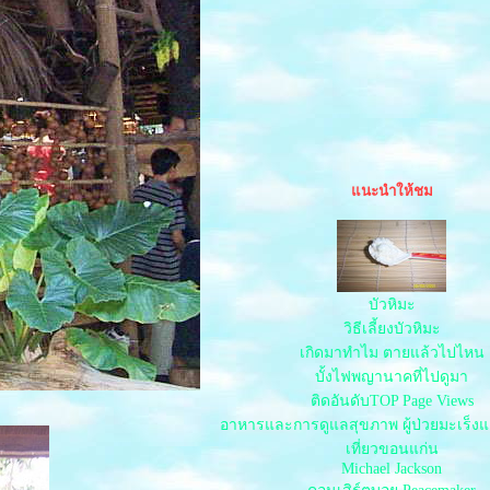
นะนำให้ชม
บัวหิมะ
วิธีเลี้ยงบัวหิมะ
เกิดมาทำไม ตายแล้วไปไหน
บั้งไฟพญานาคที่ไปดูมา
ติดอันดับTOP Page Views
อาหารและการดูแลสุขภาพ ผู้ป่วยมะเร็งแ
เที่ยวขอนแก่น
Michael Jackson