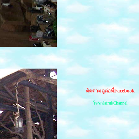
ติดตามดูต่อที่Facebook
จรักJairukChannel