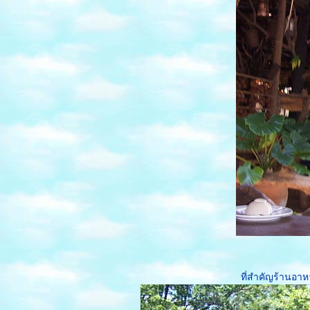
หนองบัวลำภู อุดร
บางแสน2 at Khon Kaen
ไปมาแล้วเซ็นทรัล
ขอนแก่น
อุทยานมัจฉาโขงกุด
หวาย จ.มหาสารคาม
บ่อน้ำศักดิ์สิทธิ์ และกู่
สันตรัตน์ จ.สารคาม
ปั่นจักรยานรอบโลก
ลุง 500 ขี่มอเตอร์ไซต์
ลุยเดี่ยวเที่ยวทั่ว
ไทย(คลิป)
คุณป้าวัย 70 ปีเที่ยว
วนอุทยานคนเดียวเกือบ
ทั่วไทย(คลิป)
รงแรม BANGKOK
INTER PLACE
เดินรอบ"บึงแก่นนคร"
(ครึ่งหลัง)2
ที่สำคัญร้านอา
ชวนเดินรอบ"บึงแก่น
นคร" ขอนแก่น1