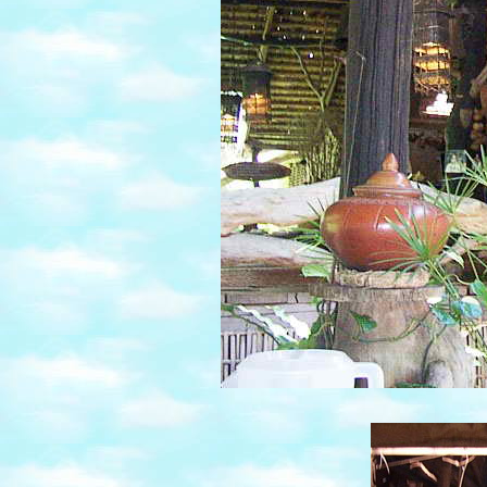
CHIBA กับ ฮิโระ
สุโก้ย ไปญี่ปุ่นกับฮิโระ
งานเกษตร ปี2557
สวนเรืองแสง
งานพรรณไม้นานาชาติ
ที่ขอนแก่น
ตลาดต้นตาล ขอนแกน
พื้นที่ชีวิต... ไปภูเขาเอ
เวอร์เรสต์
คลิป โลกสามมิติ เมือง
ไทย 3D
Hearing the Sunshine ดั่ง
ภาพยนตร์เที่ยวเมือง
ไท
เที่ยวไปกับ"หนังพาไป"
เกาะปันหยี Make THE
Difference
งานต้อนรับปีใหม่
ปีใหม่1วัน 4 จังหวัด
ขอนแก่น ชัยภูมิ