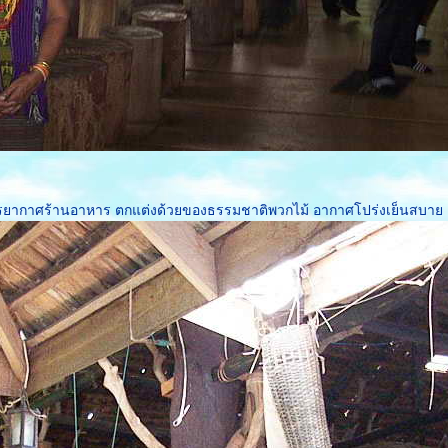
ยากาศร้านอาหาร ตกแต่งด้วยของธรรมชาติพวกไม้ อากาศโปร่งเย็นสบา