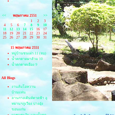
.
<<
>>
พฤษภาคม 2551
1
2
3
4
5
6
7
8
9
10
11
12
13
14
15
16
17
18
19
20
21
22
23
24
25
26
27
28
29
30
31
15 พฤษภาคม 2551
หมู่บ้านชนเผ่า 11 (จบ)
น้ำตกตาดผาส้วม 10
น้ำตกตาดเยือง 9
All Blogs
งานส้มโอหวาน
บ้านแท่น
ลานกางเต้นท์ตาดฟ้า อุ
ทยานฯภูเวียง ปางอุ๋ง
ขอนแก่น
ผาชมตะวัน และน้ำตก