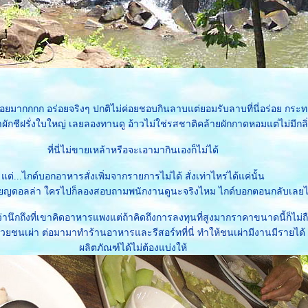
อยมากกกก อร่อยจริงๆ ปกติไม่ค่อยชอบกินลาบแต่ยอมรับลาบที่นี่อร่อย กระทง
ว่าผักชีฝรั่งใบใหญ่ เลยลองทานดู อ้าวไม่ใช่รสชาติคล้ายผักกาดหอมแต่ไม่มีก
ที่นี่ไม่ขายเหล้าหรือจะเอามากินเองก็ไม่ได้
ต่...ไกด์บอกอาหารสั่งเพิ่มจากรายการไม่ได้ สั่งเท่าไหร่ได้แค่นั้น
หรียญดอลล่า ใครไปก็ลองสอบถามพนักงานดูนะจริงไหม ไกด์บอกตอนกลับเลยไม
านึกถึงที่เขาคิดอาหารแพงแต่ถ้าคิดถึงการลงทุนที่สูงมากราคาขนาดนี้ก็ไม่ถ
ยชนเผ่า ต่อมามาทำร้านอาหารและรีสอร์ทที่นี่ ทำให้ชนเผ่ามีงานมีรายได้
ผลิตภัณฑ์ได้ไม่ต้องแบ่งให้