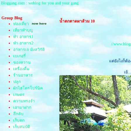
Bloggang.com : weblog for you and your gang
Group Blog
น้ำตกตาดผาส้วม 10
ท่องเที่ยว
เที่ยวทำบุญ
ทำ อาหาร1
ทำ อาหาร2
//www.blog
อาหารเจ มังสวิรัติ
เบเกอรี่
ต่ยังไงก็ต้อ
ของหวาน
เครื่องดื่ม
เย้
ร้านอาหาร
ปลูก
ผักไฮโดรโปร์นิค
เกษตร
ความทรงจำ
เอามาฝาก
ลึกลับ
เก็บตก
เก็บสมบัติ