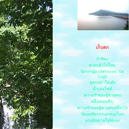
กินข้าวอิงภูชัยภูมิ
ลาว เวียงจันทร์
ลาว2
ปิดทริปเที่ยวลาว
ล่องเรือเจ้าพระยา
รถไฟลอยฟ้า ฟ้า ไท
รถไฟใต้ดินไท
ทะเลน้ำจืดหาดวังโกขอนแก่น
เก็บตก
บ้านปราสาทโคราช
วังน้ำเขียวโคราช
บัวหิมะ
ชอปปิ้งหนองคา
ตายแล้วไปไหน
ตัวเมืองขอนแก่น
จิตรกรผู้อาภัพVincent Van
น้ำผุดทับลาว ชัยภูมิ
Gogh
สนามหลวง2
สูตรหน้าใสเด้ง
ไปดูงานศิลป
น้ำเอนไซด์
สายน้ำกับปลาที่ไปปล่อ
ความรักของผู้ชายคน
งานExpro
หนึ่ง(ตอนที่1)
เขื่อนอุบลรัตน์
ความรักของผู้ชายคนหนึ่ง (2)
เที่ยวป่าวัดพรไพรวัลย์
Monetจิตรกรเอกของโลก
ล่องแพอ่างเก็บน้ำห้วยไร่
ทะเลหมอกภูพานน้อ
รงบันดาลใจMonet
วัดเจดีย์ชัยมงคล