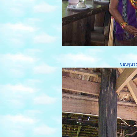
สะพานรถไฟข้ามแม่น้ำ
คว
บ้านบ่อรีสอร์ท
พิพิธภัณฑ์ลูกหลานพันธุ์
มังกร
ไปดูผีตาโขน ด่านซ้า
เล
ตลาดอู้ฟู่
สงกรานต์ ถนนข้าว
ชอบๆบรร
เหนียวปี 58
ทะเลบัวแดง Red Lotus
Sea
ปฏิมากรรมอียิปต์ ที่
ขอนแก่น
หนังพาไป ประเทศ
อินเดี
ดูดอกทิวลิป งาน
มหัศจรรย์พรรณไม้
นานาชาติ ปี2557
อเมซอน
รายการ วาบิซาบิ