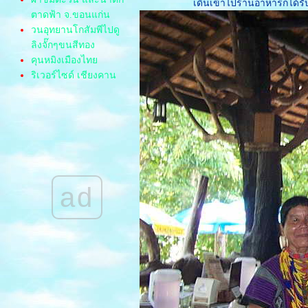
เดินเข้าไปร้านอาหารก็ได้ร
ตาดฟ้า จ.ขอนแก่น
วนอุทยานโกสัมพีไปดู
ลิงจั๊กๆขนสีทอง
คุนหมิงเมืองไท
ริเวอร์ไซด์ เชียงคาน
รีสอร์ท
ก่งคุดคู้
เชียงคาน ไปอาจได้ลง
คาน
บ้านที่พักเชียงคาน
ตลาดผ้านาข่า
อุทยาน น้ำตกตาดโตน
ad
ทุ่งดอกกระเจียว ผาสุด
ผ่นดิน ป่าหินงาม
ทะเลบัวแดง ท่าเรือ
ชแล จ.อุดร
ท่องโลกไดโนเสาร์
พิพิธภัณฑ์สิรินธร
พิพิธภัณฑ์หุ่นขี้ผึ้งไท
ล่องแพกาญจนบุรี