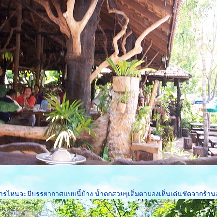
หารไหนจะมีบรรยากาศแบบนี้บ้าง น้ำตกสวยๆเต็มตามองเห็นเด่นชัดจากร้า