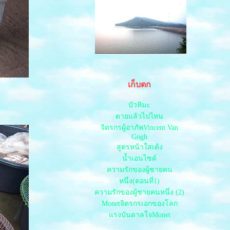
กินข้าวอิงภูชัยภูมิ
ลาว เวียงจันทร์
ลาว2
ปิดทริปเที่ยวลาว
ล่องเรือเจ้าพระยา
รถไฟลอยฟ้า ฟ้า ไท
รถไฟใต้ดินไท
ทะเลน้ำจืดหาดวังโกขอนแก่น
เก็บตก
บ้านปราสาทโคราช
วังน้ำเขียวโคราช
บัวหิมะ
ชอปปิ้งหนองคา
ตายแล้วไปไหน
ตัวเมืองขอนแก่น
จิตรกรผู้อาภัพVincent Van
น้ำผุดทับลาว ชัยภูมิ
Gogh
สนามหลวง2
สูตรหน้าใสเด้ง
ไปดูงานศิลป
น้ำเอนไซด์
สายน้ำกับปลาที่ไปปล่อ
ความรักของผู้ชายคน
งานExpro
หนึ่ง(ตอนที่1)
เขื่อนอุบลรัตน์
ความรักของผู้ชายคนหนึ่ง (2)
เที่ยวป่าวัดพรไพรวัลย์
Monetจิตรกรเอกของโลก
ล่องแพอ่างเก็บน้ำห้วยไร่
ทะเลหมอกภูพานน้อ
รงบันดาลใจMonet
วัดเจดีย์ชัยมงคล