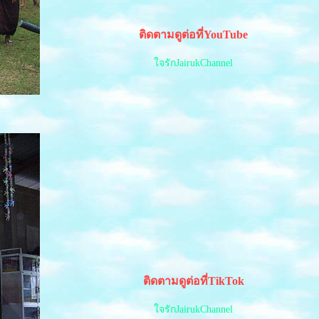
ติดตามดูต่อที่YouTube
จรักJairukChannel
ติดตามดูต่อที่TikTok
จรักJairukChannel