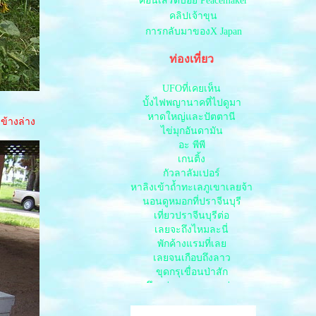
คอนเสิร์ตบอย Peacemaker
คลิปเจ้าขุน
การกลับมาของX Japan
ท่องเที่ยว
UFOที่เคยเห็น
บั้งไฟพญานาคที่ไปดูมา
หาดใหญ่และปัตตานี
ข้างล่าง
ไข่มุกอันดามัน
อะ พีพี
เกนติ้ง
กัวลาลัมเปอร์
หาลิงเข้าถ้ำทะเลภูเขาเลยจ้า
นอนดูหมอกที่ปราจีนบุรี
เที่ยวปราจีนบุรีต่อ
เลยจะถึงไหมละนี่
พักค้างแรมที่เล
เลยจนเกือบถึงลาว
ขุดกรุเขื่อนป่าสัก
บึงแก่นนคร ขอนแก่น
พระธาตุขามแก่น
เดินทางไปลพบุรี