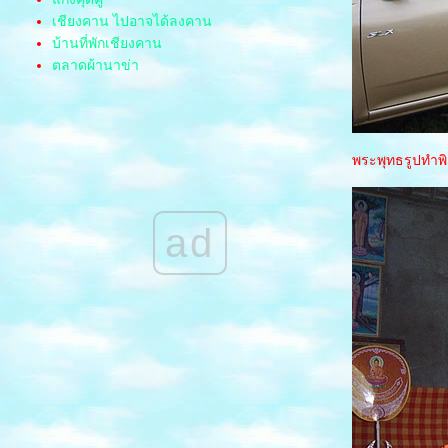
เชียงคาน ไปอาจได้ลงคาน
บ้านที่พักเชียงคาน
ตลาดผ้านาข่า
อุทยาน น้ำตกตาดโตน
ทุ่งดอกกระเจียว ผาสุดแผ่นดิน ป่าหินงาม
ทะเลบัวแดง ท่าเรือ แชแล จ.อุดร
ท่องโลกไดโนเสาร์ พิพิธภัณฑ์สิรินธร
พระพุทธรูปทำพ
พิพิธภัณฑ์หุ่นขี้ผึ้งไท
ล่องแพกาญจนบุรี
สะพานรถไฟข้ามแม่น้ำแคว
ad
บ้านบ่อรีสอร์ท
พิพิธภัณฑ์ลูกหลานพันธุ์มังกร
ไปดูผีตาโขน ด่านซ้าย เล
ตลาดอู้ฟู่
สงกรานต์ ถนนข้าวเหนียวปี 58
ทะเลบัวแดง Red Lotus Sea
ปฏิมากรรมอียิปต์ ที่ขอนแก่น
หนังพาไป ประเทศอินเดี
ดูดอกทิวลิป งานมหัศจรรย์พรรณไม้นานาชาติ
ปี2557