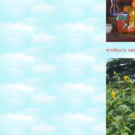
อเมซอน
รายการ วาบิซาบิ
CHIBA กับ ฮิโระ
สุโก้ย ไปญี่ปุ่นกับฮิโระ
งานเกษตร ปี2557
สวนเรืองแสง
งานพรรณไม้นานาชาติ ที่ขอนแก่น
ขากลับแวะ แคป
ตลาดต้นตาล ขอนแกน
พื้นที่ชีวิต... ไปภูเขาเอเวอร์เรสต์
คลิป โลกสามมิติ เมืองไทย 3D
Hearing the Sunshine ดั่งภาพยนตร์เที่ยวเมืองไท
เที่ยวไปกับ"หนังพาไป"
เกาะปันหยี Make THE Difference
งานต้อนรับปีใหม่
ปีใหม่1วัน 4 จังหวัด ขอนแก่น ชัยภูมิ
หนองบัวลำภู อุดร
บางแสน2 at Khon Kaen
ไปมาแล้วเซ็นทรัล ขอนแก่น
อุทยานมัจฉาโขงกุดหวาย จ.มหาสารคาม
บ่อน้ำศักดิ์สิทธิ์ และกู่สันตรัตน์ จ.สารคาม