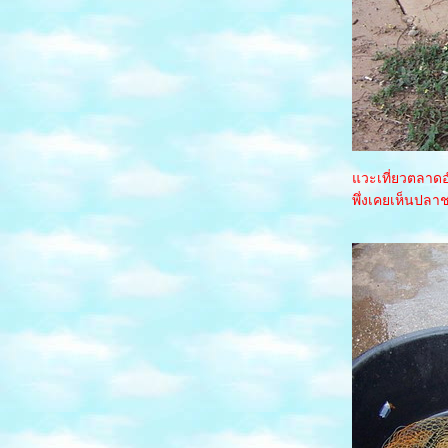
3 น้ำพุร้อน วัดร่องขุ่น
2 พระพุทธชินราช พระธาตุลำปางหลวง
1 น้ำหนาว เขาค้อ เพรชบูรณ์
ทะเลหมอก ภูพานน้อย หนองบัวลำภู
พ อ่างเก็บน้ำห้วยไร่ หนองบัวลำภู
เขื่อนอุบลรัตน์ ขอนแก่น
งานExpro
ปล่อยปลา ที่วัดท่าสองคอน ขอนแก่น
วะเที่ยวตลาดอ
ไปดูงานศิลป ที่หอศิลปมหาลัยขอนแก่น
พึ่งเคยเห็นปลา
ล่องเรือเจ้าพระยา
น้ำผุดทับลาว ชัยภูมิ
ตัวเมืองขอนแก่น
ชอปปิ้งที่หนองคา
วังน้ำเขียว โคราช
บ้านปราสาทโคราช
ทะเลน้ำจืด..หาดวังโก ขอนแก่น
รถไฟใต้ดิน....ไท
รถไฟลอยฟ้า..ฟ้า..ฟ้า..ไท
ลาว *วัดศรีเมือง ตลาดเช้า ตลาดจีน*2
ปิดทริปเที่ยวลาว3