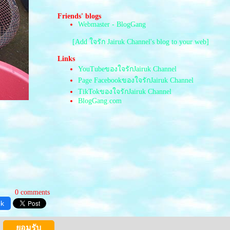
ครั้งหนึ่งที่เคยโบกรถ
น้ำหนาว,เพชรบูรณ์
Friends' blogs
Webmaster - BlogGang
พระพุทธชินราช,พระธาตุ
ลำปางหลวง
[Add ใจรัก Jairuk Channel's blog to your web]
น้ำพุร้อน,วัดร่องขุ่น
มหาลัยแม่ฟ้าหลวง,น้ำตกก้าง
Links
ปลา
YouTubeของใจรักJairuk Channel
เวียงแก่น,ภูชี้ฟ้า
Page FacebookของใจรักJairuk Channel
ดอยแม่สลอง
TikTokของใจรักJairuk Channel
อุทยานฯขุนแจ
BlogGang.com
สวนโลกราชพฤกษ์
วัดเจดีย์7ยอด,วัดเจดีย์หลวง
ดอยสุเทพ,ทุ่งสแลงหลวง
ครงการครูบ้านนอก
วัดหลวงพ่อโตใหญ่ที่สุดในโลก
ที่พักปากช่อง
เลย-ลาว-ท่าลี่
ถึงระยองแล้วจ้า
ทะเลตอนเช้า
0 comments
งานเที่ยวภาคใต้
ok