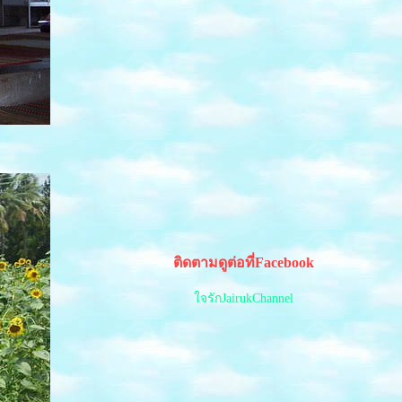
ติดตามดูต่อที่Facebook
จรักJairukChannel