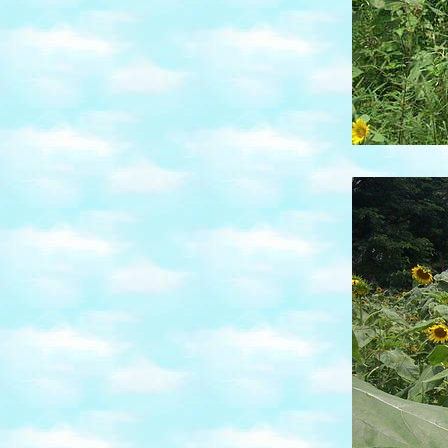
ปั่นจักรยานรอบโลก
ลุง 500 ขี่มอเตอร์ไซต์ลุยเดี่ยวเที่ยวทั่วไทย(คลิป)
คุณป้าวัย 70 ปีเที่ยววนอุทยานคนเดียวเกือบทั่ว
ไทย(คลิป)
รงแรม BANGKOK INTER PLACE
เดินรอบ"บึงแก่นนคร"(ครึ่งหลัง)2
ชวนเดินรอบ"บึงแก่นนคร" ขอนแก่น1
สวนดอกคูณ...ในวันนี้
ทำบุญ ถวายพระวันเข้าพรรษา
หมู่บ้านชนเผ่า 11 (จบ)
น้ำตกตาดผาส้วม 10
น้ำตกตาดเยือง 9
น้ำตกตาดฟานและไร่ชา 8
รงแรมจำปาสักพาเลซ 7
เกาะดอนเด็ด ดอนคอน น้ำตกลี่ผี 6
น้ำตกคอนพะเพ็ง ไนแองการ่าแห่งเอเชีย 5
คอนพะเพ็ง รีสอร์ท4
ปราสาทวัดภู มรดกโลก 3.2
ปราสาทวัดภู มรดกโลก 3.1
เดินทางไปลาวใต้ 2
ไปอุบล เพื่อไปลาวใต้1