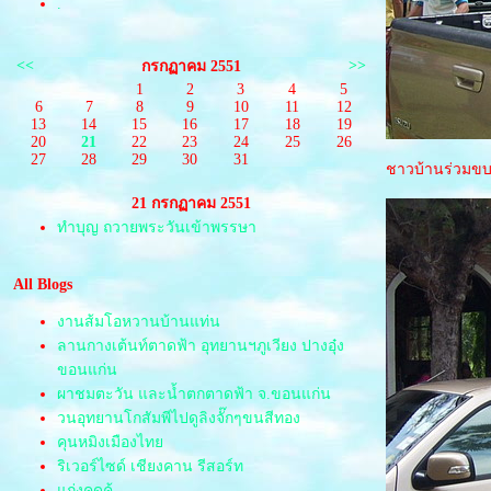
.
<<
>>
กรกฏาคม 2551
1
2
3
4
5
6
7
8
9
10
11
12
13
14
15
16
17
18
19
20
21
22
23
24
25
26
27
28
29
30
31
ชาวบ้านร่วมขบว
21 กรกฏาคม 2551
ทำบุญ ถวายพระวันเข้าพรรษา
All Blogs
งานส้มโอหวานบ้านแท่น
ลานกางเต้นท์ตาดฟ้า อุทยานฯภูเวียง ปางอุ๋ง
ขอนแก่น
ผาชมตะวัน และน้ำตกตาดฟ้า จ.ขอนแก่น
วนอุทยานโกสัมพีไปดูลิงจั๊กๆขนสีทอง
คุนหมิงเมืองไท
ริเวอร์ไซด์ เชียงคาน รีสอร์ท
ก่งคุดคู้