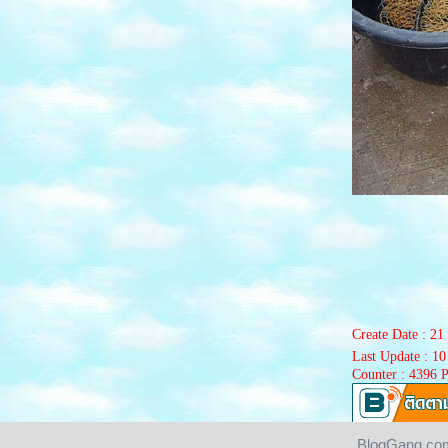
ลาว เวียงจันทร์*วัดพระธาตุหลวง ประตูชัย หอ
พระแก้ว*1
พภูคิ้ง เขาเขียว จ.ชัยภูมิ
เดินทางไป..ลพบุรี
ขอนแก่น บึงแก่นนคร
ขุดกรุ..เขื่อนป่าสัก
เลย ลีลาวดีรีสอร์ท+พระธาติศรีสองรัก
เลย มณีนพรัตน์+ผาธารรีสอร์ท
เลย ล่องแพที่แม่น้ำหมาน(อ่างเก็บน้ำห้ว
กระทิง)
ปราจีนบุรี สวนนงนุช+บ้านบุไทร
ปราจีนบุรี ผางาม+ทะเลหมอกเมืองในหมอก
วัดถ้ำหมากฮ้อ จ.เล
มาเลเซีย..กัวลาลัมเปอร์
มาเลเซีย..เกนติ้ง
เกาะพีพี
Create Date : 
ภูเก็ต ไข่มุกอันดามัน
Last Update : 1
Counter : 4396 
หาดใหญ่-ปัตตานี
บั้งไฟพณานาคที่ไปดูมา
BlogGang.com