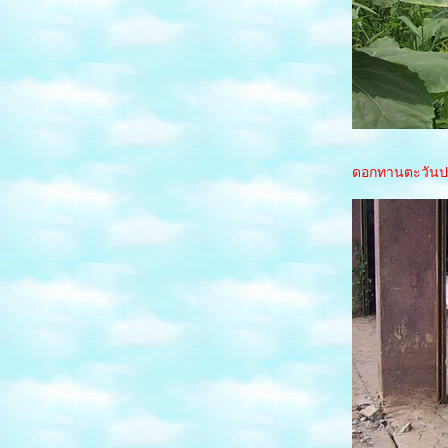
นิวซีแลนด์
พลุวันพ่อ
วันพ่อ...ที่ศาลเจ้าพ่อหลักเมือง
ชอปปิ้ง งานเอ็กโปร์ปี2550
พ.ศ พอเพียง
ตักบาตร
งานเทศกาลท่องเที่ยวภาคใต้ เพื่อดริ๊ง"ชาชัก"
ดอกทานตะวันปลูก
ระยอง ทะเลตอนเช้า 4
ระยอง3
ไปชอปปิ้ง ลาว(เลย-ท่าลี่-ลาว)
วัดหลวงพ่อโตใหญ่ที่สุดในโลก โคราช1
ที่พักปากช่อง โคราช2
ครงการครูบ้านนอก
10 วัดดอยสุเทพ ทุ่งสแลงหลวง
8 สวนโลกราชพฤกษ์ เชียงใหม่
9 วัดเจดีย์7ยอด วัดเจดีย์หลวง เชียงใหม่
6 ดอยแม่สลอง
5 เวียงแก่น ภูชี้ฟ้า
7 อุทยานแห่งชาติขุนแจ
4 มหาลัยแม่ฟ้าหลวง น้ำตกก้างปลา เชียงรา