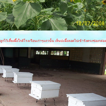
ไว้เลี้ยงผึ้งใกล้โรงเรือนเก่าๆแถวนั้น เห็นปะผึ้งลอดไปเข้ารังตรงช่องกล่อง