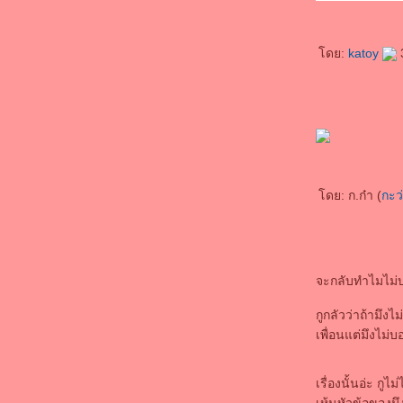
ดย:
katoy
ดย: ก.ก๋า (
กะว
จะกลับทำไมไม่
กูกลัวว่าถ้ามึงไ
เพื่อนแต่มึงไม่บ
เรื่องนั้นอ่ะ กูไ
เห้นหัวข้อของม