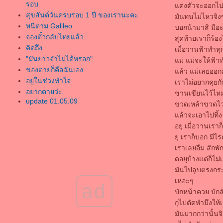
รอบ
ต่งตัวจะออกไปท
สุขสันต์วันครบรอบ 1 ปี ของเรานะคะ
มันทนไม่ไหวจิงๆ
หนีตาม Galileo
บอกน้ามาสิ มีอะ
จองตั๋วกลับไทยแล้ว
สุดท้ายเราก็ร้อ
คิดถึง
เมื่อวานฟ้าทำทุ
"มันยาวจำไม่ได้หรอก"
ม่ แม่จะให้ฟ้าท
ของตายก็คือฉันเอง
ล้ว แม่เลยออกม
อยู่ในช่วงทำใจ
เราไม่อยากคุยกั
อยากตายว่ะ
ชานเขียนไว้ไหม
update 01.05.09
ขวดเหล้าขวดไวน
ขอบคุณเหตุการณ์ต่างๆที่ผ่านมาที่ทำให้เด็กคน
ล้วจะเอาไปทิ้ง 
นึงเข้มแข็งและโตขึ้นมากกว่าเดิม
อยุ เมื่อวานเราก
ไปเปิดพจนานกรมหาความหมายของ
ุ เราก็บอก มีไร
"ประชาธิปไตย" ดิขอร้องว่าอย่ามาเรียกตัวเอง
เราเลยอืม สักพัก
ว่า เรียกร้องประชาธิปไต
ดอยุบ้างแต่ก็ไม่
อยู่เมืองไทยอยู่อย่างเทวดา พอมาเยอรมันอยู่
มันไปลูบตรงกระ
อย่างทาส
เหอะๆ
ad
update ชีวิตกันหน่อ
บักหน้าควย บักสั
FsoulmateT
กุไปตัดหำมึงให้
because "i love u"
มันมากกว่านั้นจิ
IN THE YEAR 2525 รายงาน ฝากอัพไว้บลอค