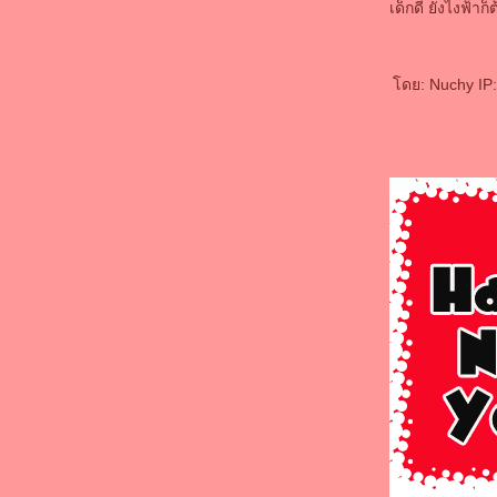
เด็กดี ยังไงฟ้าก็
ดย: Nuchy IP: