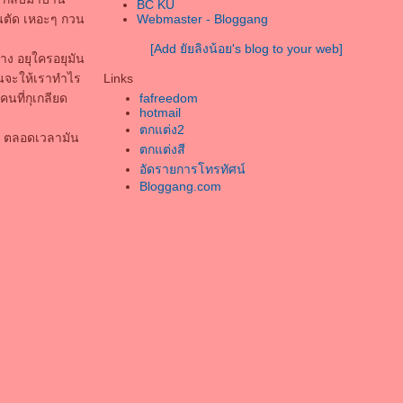
เคียงคู่กัน
BC KU
ันตัด เหอะๆ กวน
Webmaster - Bloggang
ความรักที่มีของคืนของเธอฉันคงรับไว้ใน
จ
[Add ยัยลิงน้อย's blog to your web]
าง อยุใครอยุมัน
ละฉันยังคงเก็บไว้
มันจะให้เราทำไร
Links
หากวันใดที่เธอหมดหวังให้จำคำนั้นในใจ
นที่กุเกลียด
fafreedom
ของฉัน
hotmail
ที่ส่งถึงเธอ และคำๆนี้มันอาจมีความหมา
ตกแต่ง2
ตกุ ตลอดเวลามัน
ตกแต่งสี
อัดรายการโทรทัศน์
Bloggang.com