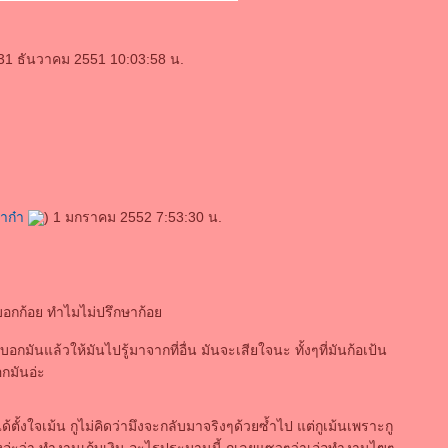
31 ธันวาคม 2551 10:03:58 น.
่าก๋า
) 1 มกราคม 2552 7:53:30 น.
บอกก้อย ทำไมไม่ปรึกษาก้อ
ม่บอกมันแล้วให้มันไปรู้มาจากที่อื่น มันจะเสียใจนะ ทั้งๆที่มันก้อเป้น
อกมันอ่ะ
ม่ได้ตั้งใจเม้น กูไม่คิดว่ามึงจะกลับมาจริงๆด้วยซ้ำไป แต่กูเม้นเพราะกู
ึงอ่ะว่า ทำงานเก้บเงิน อะไรประมานนี้ กูเลยแซวๆว่าเอ่อทำงานไฃๆ