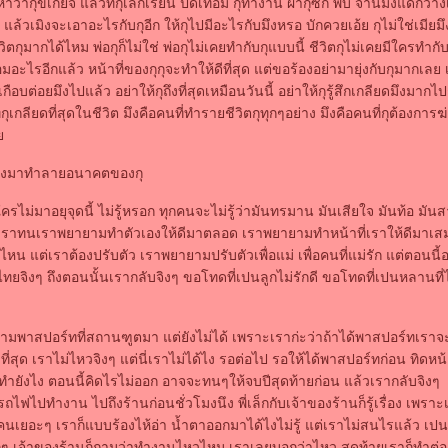
หาว่ากุขี้เกียจ แล้วที่กุเลิกเรียน ปิดเทอม กุทำงาน ผ้ากุซัก พับ จานมึงแดกวาง
 แล้วเมิงจะเอาอะไรกับกุอีก ให้กุไปมีอะไรกับมึงหรอ บักควยเอ้ย กุไม่ใช่เมีย
ิตกุมากได้ไหม พ่อกุก็ไม่ใช่ พ่อกุไม่เคยทำกับกุแบบนี้ ชีวิตกุไม่เคยมีใครทำกับ
ยอมอะไรอีกแล้ว หน้าที่ของกุกุจะทำให้ดีที่สุด แต่ขอร้องอย่ามายุ่งกับกุมากเล
กุเกือบต่อยมึงไปแล้ว อย่าให้กุถึงที่สุดเหมือนวันนี้ อย่าให้กุรู้สึกเกลียดมึงมาก
่กุเกลียดที่สุดในชีวิต มึงคือคนที่ทำรายชีวิตกุทุกๆอย่าง มึงคือคนที่กุต้องการฆ
า
้มึงมาทำลายอนาคตของกุ
ไม่มาอยุจุดนี้ ไม่รู้หรอก ทุกคนจะไม่รู้ว่ามันทรมาน มันเสียใจ มันท้อ มัน
 เราทนเราพยายามทำตัวเองให้ดีมาตลอด เราพยายามทำหน้าที่เราให้ดีมาเส
ไหน แต่เราต้องปรับตัว เราพยายามปรับตัวเพื่อแม่ เพื่อคนที่แม่รัก แต่ตอนนี้
ทยจิงๆ ถึงตอนนั้นเรากลับจิงๆ ขอโทดที่เปนลูกไม่รักดี ขอโทดที่เปนหลานที่
ปถามพาสปอร์ทที่สถานฑูตมา แต่ยังไม่ได้ เพราะเราก่ะว่าถ้าได้พาสปอร์ทเราจะไ
วที่สุด เราไม่ไหวจิงๆ แต่นี่เราไม่ได้ไง รอต่อไป รอให้ได้พาสปอร์ทก่อน ทิดห
ะทำยังไง ตอนนี้คิดไรไม่ออก อาจจะทนๆให้จบปีสุดท้ายก่อน แล้วเรากลับจิงๆ
งรถไฟไปทำงาน ไปถึงร้านก่อนชั่วโมงนึง พี่เล็กกับเจ้าของร้านก็รู้เรื่อง เพราะ
คนเยอะๆ เราก็แบบร้องไห้อ่า น้ำตาออกมาได้ไงไม่รู้ แต่เราไม่สนไรแล้ว เปน
มากๆ เจ้าของร้านก็ถามว่าทำงานไหวไหม เราเลยบอกว่าไหว สุดท้ายเราก็ทำต่