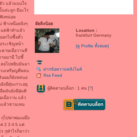
ตัว แล้วแบบใจ
้นล่ะลูก มีอะไร
้าฟังหน่อ
 ฟ้าเหนื่อยจิงๆ
ัยลิงน้อ
 แต่ฟ้าทำแล้ว
Location :
frankfurt Germany
อกไปซื้อตั๋ว
อประเชิญหน้า
[ดู Profile ทั้งหมด]
ะดาษเมื่อวานที่
มมานี่ ไปชี้
็เลยไปหยิบมันมา
ฝากข้อความหลังไมค์
รงเหรียญที่หล่น
Rss Feed
เส้นผมก็ยังหล่นอ
ังมีฝุ่นเกาะอยุ
ผู้ติดตามบล็อก : 1 คน [
?
]
ืมมันยังมีฝุ่นติ
ือเมื่อวาน แล้ว
อทำแล้วชานเหน
A song for you
 กุไปฆ่าพ่อแม่มึง
..บอกให้รู้ไว้ว่าใจยังคงมีแต่เธอ
่ 2 3 4 5 แต่
ละยังจำช่วงเวลาที่เรามีให้กัน
ำไร กุทำไรก็หาว่า
ภาพเดิมๆ เหล่านั้นยังคงฝังใจ