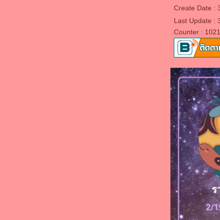
Create Date :
"กูรักมึง" เพื่อนรัก
รักเพื่อน - เข้าใจคำว่า "ไม่มีเวลา" !?
Last Update : 
กลับมากับสีสันบล๊อคใหม่ค๊า
Counter : 102
หายบ้าล่ะ
สุขใจจริงๆเล
ชีวิตต้องสู้
ความตาย..ที่เราพยายามไปหามัน
เหนื่อยที่สุด
ฝากบ้านด้วยนะจ๊ะ
เหนื่อย ยุ่ง ไม่สบาย...
ินดีต้อนรับ บล๊อคของลิงน้อยนะค่ะ