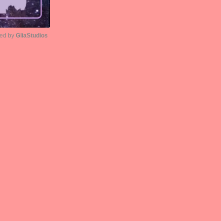
ed by 
GliaStudios
Unmute