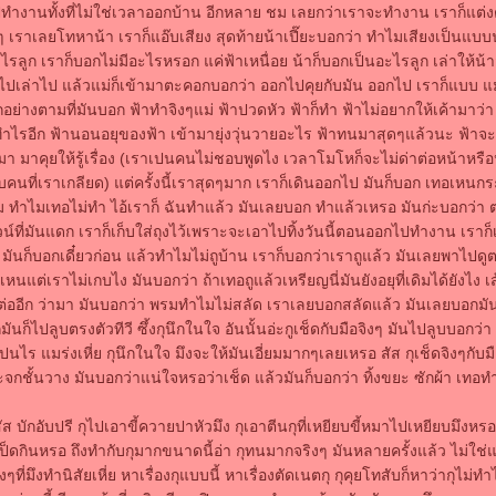
ำงานทั้งที่ไม่ใช่เวลาออกบ้าน อีกหลาย ชม เลยกว่าเราจะทำงาน เราก็แต่ง
 เราเลยโทหาน้า เราก็แอ๊บเสียง สุดท้ายน้าเปี๊ยะบอกว่า ทำไมเสียงเป็นแบบนั
ไรลูก เราก็บอกไม่มีอะไรหรอก แค่ฟ้าเหนื่อย น้าก็บอกเป็นอะไรลูก เล่าให้น
งไปเล่าไป แล้วแม่ก็เข้ามาตะคอกบอกว่า ออกไปคุยกับมัน ออกไป เราก็แบบ แม่
กอย่างตามที่มันบอก ฟ้าทำจิงๆแม่ ฟ้าปวดหัว ฟ้าก็ทำ ฟ้าไม่อยากให้เค้ามาว่า
ำไรอีก ฟ้านอนอยุของฟ้า เข้ามายุ่งวุ่นวายอะไร ฟ้าทนมาสุดๆแล้วนะ ฟ้าจะอ
า มาคุยให้รู้เรื่อง (เราเปนคนไม่ชอบพูดไง เวลาโมโหก็จะไม่ด่าต่อหน้าหรื
บคนที่เราเกลียด) แต่ครั้งนี้เราสุดๆมาก เราก็เดินออกไป มันก็บอก เทอเหนกร
 ทำไมเทอไม่ทำ ไอ้เราก็ ฉันทำแล้ว มันเลยบอก ทำแล้วเหรอ มันก่ะบอกว่า ตา
์ที่มันแดก เราก็เก็บใส่ถุงไว้เพราะจะเอาไปทิ้งวันนี้ตอนออกไปทำงาน เราก
มันก็บอกเดี๋ยวก่อน แล้วทำไมไม่ถูบ้าน เราก็บอกว่าเราถูแล้ว มันเลยพาไปดูต
็เหนแต่เราไม่เกบไง มันบอกว่า ถ้าเทอถูแล้วเหรียญนี่มันยังอยุที่เดิมได้ยังไง 
ต่ออีก ว่ามา มันบอกว่า พรมทำไมไม่สลัด เราเลยบอกสลัดแล้ว มันเลยบอกมันย
มันก็ไปลูบตรงตัวทีวี ซึ้งกุนึกในใจ อันนั้นอ่ะกูเช็ดกับมือจิงๆ มันไปลูบบอกว่า อ
เปนไร แมร่งเหี่ย กุนึกในใจ มึงจะให้มันเอี่ยมมากๆเลยเหรอ สัส กุเช็ดจิงๆกับม
จกชั้นวาง มันบอกว่าแน่ใจหรอว่าเช็ด แล้วมันก็บอกว่า ทิ้งขยะ ซักผ้า เท
ส บักอับปรี กุไปเอาขี้ควายปาหัวมึง กุเอาตีนกุที่เหยียบขี้หมาไปเหยียบมึงหรอ
เป็ดกินหรอ ถึงทำกับกุมากขนาดนี้อ่า กุทนมากจริงๆ มันหลายครั้งแล้ว ไม่ใช่แค
งๆที่มึงทำนิสัยเหี่ย หาเรื่องกุแบบนี้ หาเรื่องตัดเนตกุ กุคุยโทสับก็หาว่ากุไม่ท