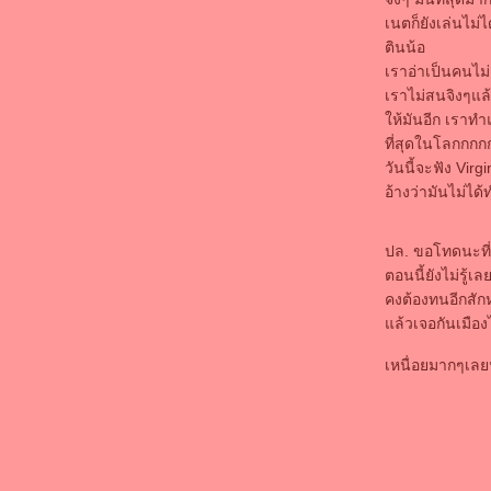
ชีวิตกุเกิดมาเพื่อคนอื่นใช่ป่ะ..
เนตก็ยังเล่นไม่
เล่าสู้กันฟัง
ตินน้อ
หนึ่งนาทีของเราไม่เท่ากัน
เราอ่าเป็นคนไม่
ห่างหายวงการไปนานมากมา
เราไม่สนจิงๆแล้
อุ่นใจ..ที่มีเธอ
ห้มันอีก เราทำแ
เด็กไทยไม่ยอมแพ้อะไรง่ายๆหรอก
ที่สุดในโลกกก
ความรักทำให้โลกสดใจจริงป่าว
วันนี้จะฟัง Virg
มันเป็นสิ่งที่เลวร้ายมากในชีวิตลิงน้อ
อ้างว่ามันไม่ได้
ครบรอบหนึ่งเดือนแล้วนะที่เราคบกัน
ลิงน้อยต้อนรับเดือนแห่งความรักค๊า
ปล. ขอโทดนะที่
เมื่อไหร่..ชีวิตลิงน้อยจะเปลี่ยนสีสักที
ตอนนี้ยังไม่รู้เ
ลิงน้อยระลึกชาติในวัยเด็ก
คงต้องทนอีกสักห
บ้าๆบอๆภาษาลิงน้อ
ล้วเจอกันเมือ
mix หลังวันเกิด
happy birthday to ME
เหนื่อยมากๆเลย
คนที่ใช่ ในวันที่ผิด
ลิงน้อยกลับมากับอาการ "in love"
คำขอโทษที่ไม่มีความหมา
happy birthday! น้องสาว
สอบตกเฮิทกว่าอกหัก
มาแล้วๆ มาปัดหยักใย่