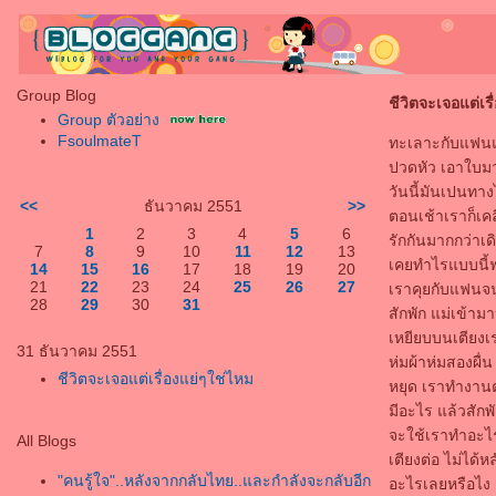
Group Blog
ชีวิตจะเจอแต่เร
Group ตัวอย่าง
FsoulmateT
ทะเลาะกับแฟนแม่
ปวดหัว เอาใบมา
วันนี้มันเปนทา
<<
ธันวาคม 2551
>>
ตอนเช้าเราก็เคล
1
2
3
4
5
6
รักกันมากกว่าเด
7
8
9
10
11
12
13
เคยทำไรแบบนี้ฟ
14
15
16
17
18
19
20
21
22
23
24
25
26
27
เราคุยกับแฟนจนถ
28
29
30
31
สักพัก แม่เข้าม
เหยียบบนเตียง
31 ธันวาคม 2551
ห่มผ้าห่มสองผื่
ชีวิตจะเจอแต่เรื่องแย่ๆใช่ไหม
หยุด เราทำงานตอ
มีอะไร แล้วสัก
จะใช้เราทำอะไร
All Blogs
เตียงต่อ ไม่ได้ห
"คนรู้ใจ"..หลังจากกลับไทย..และกำลังจะกลับอีก
อะไรเลยหรือไง 