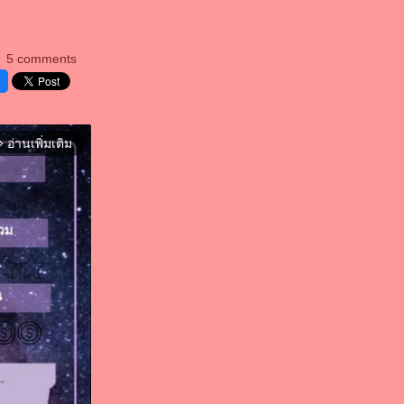
5 comments
อ่านเพิ่มเติม
orward_ios