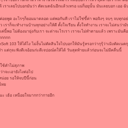
ได้ เราเลยไปบอกมันว่า ตัดเนตฉันอีกแล้วเหรอ แม่ก็อยุนั้น มันเลยบอก เออ ฉ
ค่อยพูด อะไรๆก็ยอมมาตลอด แต่พอกันที เราไม่ใช่ขี้ค่า พอจิงๆ จบๆ จบทุกอย่
ว เราก็จะทำงานบ้านทุกอย่างให้ดี ตั้งใจเรียน ตั้งใจทำงาน เราจะไม่สนว่า
ค่นี้พอ ไม่ต้องมายุ่งกับเรา จะด่าจะไรเรา เราจะไม่ทำตามแล้ว เพราะมันคือค
กกกกกก
inSoft 103 ให้ได้ไง ไม่งั้นไม่ตัดสินใจไปบอกให้มันรู้หรอกว่ากุรุ้ว่าเมิงตัดเน
ทำ แต่กุจะฟังดีเจอ้อนก่ะดีเจปอณ์ดให้ได้ วันสุดท้ายแล้วก่อนจะไม่มีคลื่นนี้
ใช้คำไม่สุภาพ
ลยว่าจะเอายังไงต่อไป
น่อย รอให้จบปีนี้ก่อน
งไท
นะ เฮ้อ เหนื่อยใจมากกว่ากายอีก