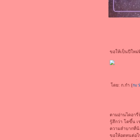
ขอให้เป็นปีใหม่ที
ดย: ก.ก๋า (
กะว
ตามอ่านไดอารี่
รู้สึกว่า โตขึ
ความลำบากที่น
ขอให้อดทนต่อไปน