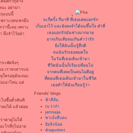
เต็มครัวกุล้าง
ม้คืนและวันจะเปลี่ยนไป
มึงนะ อย่ามา
ังคงนึกเธออยู่ ตลอดเวลา
กุแบบนี้
จะกี่ครั้ง กี่นาที ที่เธอเคยบอกรัก
ย เพราะกุทนชกมึง
เก็บเอาไว้ และยังคงจำได้จนขึ้นใจ คำที่
ไปกว่านี้เลย เพราะ
เธอบอกรักมันช่างมากมา
่า มึงจำไว้อย่า
มากเกินเสียจนเกินคำว่ารัก
ิ่งให้ฉันนั้นรู้สึกดี
จนฉันรักเธอหมดใจ
นวันที่เธอเดินเข้ามา
ชีวิตฉันนั้นก็เริ่มเปลี่ยนไป
สาระพัดจิงๆ
จากคนที่เคยเป็นคนไม่ดีอยู่
มอ เราสงสารแม่
ที่ตอนที่เธอเดินเข้ามาในชีวิต
อยุใครอยุมันเถอะ
เธอทำให้ฉันเรียนรู้ว่า
ไม่เอาไหน แต่
ความสุขที่แท้จริงเป็นอย่างไร
Friends' blogs
ิ่งนานวันไปยิ่งรักกัน
ฟ้าสีส้ม
ปซื้อตั๋วทันที
เธอคือตัวจริงที่ฉันรอ
กะว่าก๋า
น้าคงได้ แล้วค่อ
ละเป็นคนสุดท้า
jamsaija
เธอคือคนเดียวในหัวใจ
ซาเล้งสีแดง
เราตาดูไม่ได้
อยากจะขอให้เธอโปรดจงรับฟัง คำๆนี้
ัยลิงน้อ
อะไรที่กุไม่อา
ขอบคุณที่สวรรค์บันดาลนั้นส่งให้เราได้
dragustarz
อ กลับมาบ้าน