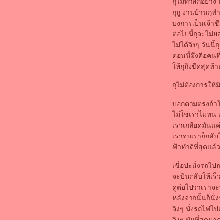
กุไม่ทำสักอย่าง 
ก่อน อุอุ
กุถู งานบ้านกุทำ
จะวันเกิดแล้ว
บงการเป็นเจ้าชีว
4 มกรา
ต่อไปนี้กุจะไม่
ชีวิตจะเจอแต่เรื่องแย่ๆใช่ไหม
ไม่ได้จิงๆ วันนี้
ชีวิตเหี่ยๆ สัส กุเหนื่อ
ตอนนี้มึงคือคนที
ขอบคุนโอกาส ที่ทำให้ได้ประสบการณ์
ห้กุถึงขีดสุดท้
หลังเมา
NotBook ใหม่ เห่อมากมา
กุไม่ต้องการให
วันเก่าๆ
เคมีได้เกรด 2 ดีใจโคดๆ
บอกตามตรงถ้าใคร
รายงานจบเสร็จแล้วโว้
ไม่ใช่เราไม่ทน
มันหมดหวังไปแล้ว แต่ถ้าพยายาม มันก็จะ
เราเกลียดมันแค่
สำเร็จ
เราจบเราก็กลับไ
รายงานจบ (ฝากอัพไว้ NotBook จะพัง)
ฟ้าทำดีที่สุดแล้ว
ร้องเพลงงาน christmas
มีเวลาไม่มาก งานโคตรเยอะ
เชื่อป่ะนั่งรถไ
จะบินกลับให้เร็
ท้องฟ้ายิ้ม แต่กุกลับร้องไห้ไม่หยุด
ดูต่อไปว่าเราจ
อยากกลับไปเป็นเด็ก part.1
หลังจากนั้นก็นั่
จะมีอะไรแย่ไปก่านี้อีกไหม
จิงๆ นั่งรถไฟไป
PW..Projekt..Privatsphäse Internet
จิงๆ มันที่สุด