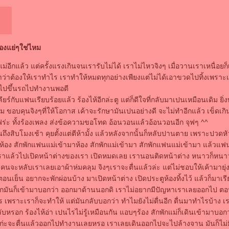
ื่องแย่ๆใช่ไหม
อีกแล้ว แต่ครั้งแรงเกินจนเรารับไม่ได้ เราไม่ไหวจิงๆ เมื่อวานเราเหนื่อยก็
ว่าต้องให้เราทำไร เราทำให้หมดทุกอย่างเพียงแต่ไม่ได้เอาขวดไปทิ้งเพราะ
งไปขึ้นรถไปทำงานพอดี
ียร์กับแฟนเรียบร้อยแล้ว ร้องไห้อีกล่ะตู แต่ก็ดีใจที่กลับมาเปนเหมือนเดิม ยิ
ิม ขอบคุนจิงๆที่ให้โอกาส เค้าจะรักษามันเปนอย่างดี จะไม่ทำอีกแล้ว เข็ดเกิน
ร่ะ ทั้งร้องเพลง ส่งข้อความขอโทด อ้อนวอนแล้วอ้อนวอนอีก จุฟๆ ^^
ึงสิบโมงเช้า คุยตั้งแต่ตีห้ามั้ง แล้วหลังจากนั้นก็หลับปานตาย เพราะปวดห
าห้อง สักพักแฟนแม่เข้ามาห้อง สักพักแม่เข้ามา สักพักแฟนแม่เข้ามา แล้วแฟ
เราแล้วไปเปิดหน้าต่างของเรา เปิดหมดเลย เรานอนติดหน้าต่าง หนาวก็ห
น คนจะหลับเราเลยเอาผ้าห่มคลุม จิงๆเราจะตื่นแล้วล่ะ แต่ไม่ชอบให้เค้ามายุ่
นเย็น อยากจะพักผ่อนบ้าง มาเปิดหน้าต่าง เปิดประตูห้องทิ้งไว้ แล้วก็มาเร
พักมันก็เข้ามาบอกว่า ออกมาด้านนอกดิ เราไม่อยากมีปัญหาเราเลยออกไป ตอ
 เพราะเราก็จะทำให้ แต่มันกลับบอกว่า ทำไมยังไม่ตื่นอีก ตื่นมาทำไรบ้าง 
ลับหรอก ร้องไห้อ่า เปนไรไม่รู้เหมือนกัน แอบๆร้อง สักพักแม่ก็เดินเข้ามาบอกว
ก่ะจะตื่นแล้วออกไปทำงานเลยหรอ เราเลยเดินออกไปจะไปล้างจาน มันก็ไม่มีใ