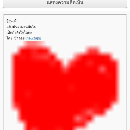
สู้ๆนะค้า
ล้วมันจะผ่านพ้นไป
เป็นกำลังใจให้นะ
ดย: บัวลอย (
newzapg