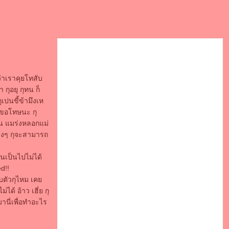
ว่าเราคุยโทสับ
 กุอยุ กุทน ก็
ุเปนขี้ข้ามึงเห
 ขอโทษนะ กุ
าน แมร่งหลอกแม่
ริงๆ กุจะสามารถ
ันเป็นไปไม่ได้
ed!!
กับตัวกุไหม เค
ได้ อ้าว เฮี่ย กุ
านี่เพื่อทำอะไร