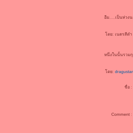
ก่อน อุอุ
จะวันเกิดแล้ว
อืม.....เป็นห่วง
4 มกรา
ชีวิตจะเจอแต่เรื่องแย่ๆใช่ไหม
ชีวิตเหี่ยๆ สัส กุเหนื่อ
ดย: เนตรสีดำ I
ขอบคุนโอกาส ที่ทำให้ได้ประสบการณ์
หลังเมา
NotBook ใหม่ เห่อมากมา
หนึ่งในนั้นรวมกุ
วันเก่าๆ
เคมีได้เกรด 2 ดีใจโคดๆ
รายงานจบเสร็จแล้วโว้
ดย:
dragusta
มันหมดหวังไปแล้ว แต่ถ้าพยายาม มันก็จะสำเร็จ
รายงานจบ (ฝากอัพไว้ NotBook จะพัง)
ชื่อ :
ร้องเพลงงาน christmas
มีเวลาไม่มาก งานโคตรเยอะ
ท้องฟ้ายิ้ม แต่กุกลับร้องไห้ไม่หยุด
Comment :
อยากกลับไปเป็นเด็ก part.1
จะมีอะไรแย่ไปก่านี้อีกไหม
PW..Projekt..Privatsphäse Internet