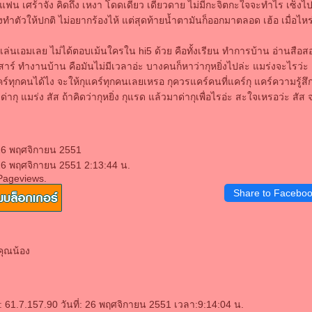
ับแฟน เศร้าจัง คิดถึง เหงา โดดเดี่ยว เดียวดาย ไม่มีกะจิตกะใจจะทำไร เซ็ง
ำตัวให้ปกติ ไม่อยากร้องไห้ แต่สุดท้ายน้ำตามันก็ออกมาตลอด เฮ้อ เมื่อไหร
ด้เล่นเอมเลย ไม่ได้ตอบเม้นใครใน hi5 ด้วย คือทั้งเรียน ทำการบ้าน อ่านสื
าร์ ทำงานบ้าน คือมันไม่มีเวลาอ่ะ บางคนก็หาว่ากุหยิ่งไปล่ะ แมร่งจะไรว่ะ
์ทุกคนได้ไง จะให้กุแคร์ทุกคนเลยเหรอ กุควรแคร์คนที่แคร์กุ แคร์ความรู้สึ
่ากุ แมร่ง สัส ถ้าคิดว่ากุหยิ่ง กุแรด แล้วมาด่ากุเพื่อไรอ่ะ สะใจเหรอว่ะ สัส
 26 พฤศจิกายน 2551
26 พฤศจิกายน 2551 2:13:44 น.
Pageviews.
Share to Facebo
นคุณน้อง
 61.7.157.90 วันที่: 26 พฤศจิกายน 2551 เวลา:9:14:04 น.