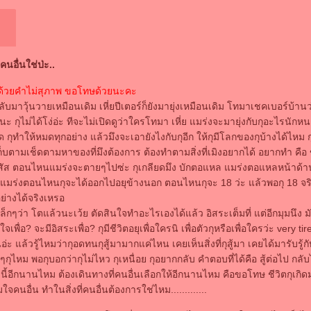
อคนอื่นใช่ป่ะ..
ด้วยคำไม่สุภาพ ขอโทษด้วยนะคะ
มกลับมาวุ้นวายเหมือนเดิม เหี่ยปีเตอร์ก็ยังมายุ่งเหมือนเดิม โทมาเชคเบอร์บ้าน
 กุไม่ได้โง่อ่ะ ทีจะไม่เปิดดูว่าใครโทมา เหี่ย แมร่งจะมายุ่งกับกุอะไรนักหนา
ด กุทำให้หมดทุกอย่าง แล้วมึงจะเอายังไงกับกุอีก ให้กุมีโลกของกุบ้างได้ไหม ก
็บตามเช็ดตามหาของที่มึงต้องการ ต้องทำตามสิ่งที่เมิงอยากได้ อยากทำ คือ
งไอ้สัส ตอนไหนแมร่งจะตายๆไปซ่ะ กุเกลียดมึง บักตอแหล แมร่งตอแหลหน้าด้
่า แมร่งตอนไหนกุจะได้ออกไปอยุข้างนอก ตอนไหนกุจะ 18 ว่ะ แล้วพอกุ 18 จ
ย่างได้จริงเหรอ
เล็กๆว่า โตแล้วนะเว้ย ตัดสินใจทำอะไรเองได้แล้ว อิสระเต็มที่ แต่อีกมุมนึง ม
เพื่อ? จะมีอิสระเพื่อ? กุมีชีวิตอยุเพื่อใครนิ เพื่อตัวกุหรือเพื่อใครว่ะ very tir
อ่ะ แล้วรู้ไหมว่ากุอดทนกุสู้มามากแค่ไหน เคยเห็นสิ่งที่กุสู้มา เคยได้มารับรู้
ุไหม พอกุบอกว่ากุไม่ไหว กุเหนื่อย กุอยากกลับ คำตอบที่ได้คือ สู้ต่อไป กลับไม่
ี้อีกนานไหม ต้องเดินทางที่คนอื่นเลือกให้อีกนานไหม คือขอโทษ ชีวิตกุเกิดม
คนอื่น ทำในสิ่งที่คนอื่นต้องการใช่ไหม.............