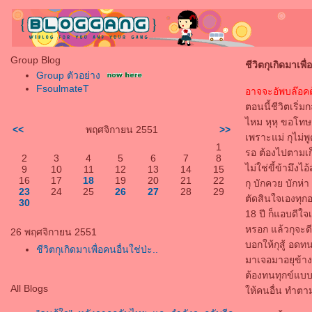
Group Blog
ชีวิตกุเกิดมาเพื่
Group ตัวอย่าง
FsoulmateT
อาจจะอัพบล๊อค
ตอนนี้ชีวิตเริ่
ไหม หุหุ ขอโทษนะ
<<
พฤศจิกายน 2551
>>
เพราะแม่ กุไม่พู
1
รอ ต้องไปตามเก
2
3
4
5
6
7
8
ไม่ใช่ขี้ข้ามึ
9
10
11
12
13
14
15
16
17
18
19
20
21
22
กุ บักควย บักห
23
24
25
26
27
28
29
ตัดสินใจเองทุกอ
30
18 ปี ก็แอบดีใจ
หรอก แล้วกุจะดีใจ
26 พฤศจิกายน 2551
บอกให้กุสู้ อดทน
ชีวิตกุเกิดมาเพื่อคนอื่นใช่ป่ะ..
มาเจอมาอยุข้างๆก
ต้องทนทุกข์แบบน
All Blogs
ห้คนอื่น ทำตามใจ