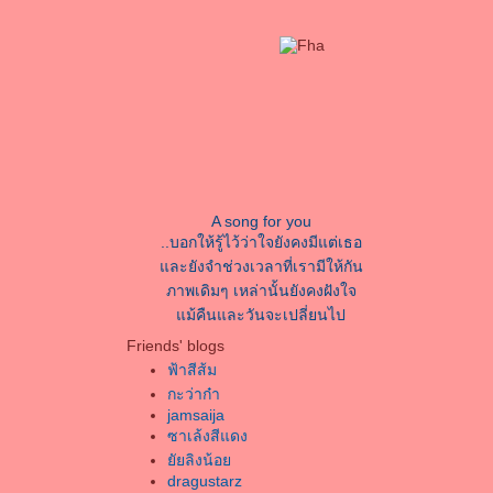
A song for you
..บอกให้รู้ไว้ว่าใจยังคงมีแต่เธอ
ละยังจำช่วงเวลาที่เรามีให้กัน
ภาพเดิมๆ เหล่านั้นยังคงฝังใจ
ม้คืนและวันจะเปลี่ยนไป
ังคงนึกเธออยู่ ตลอดเวลา
Friends' blogs
จะกี่ครั้ง กี่นาที ที่เธอเคยบอกรัก
ฟ้าสีส้ม
เก็บเอาไว้ และยังคงจำได้จนขึ้นใจ คำที่
กะว่าก๋า
เธอบอกรักมันช่างมากมา
jamsaija
มากเกินเสียจนเกินคำว่ารัก
ซาเล้งสีแดง
ิ่งให้ฉันนั้นรู้สึกดี
ัยลิงน้อ
จนฉันรักเธอหมดใจ
dragustarz