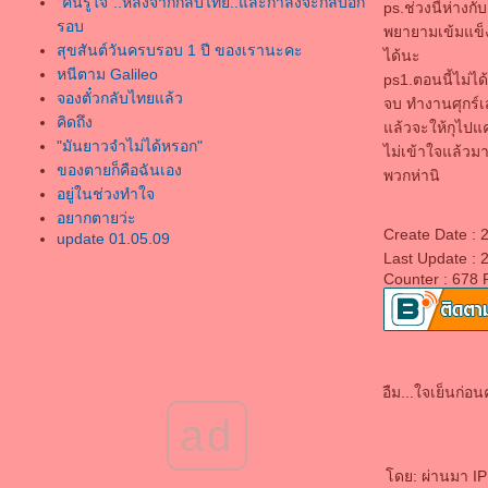
"คนรู้ใจ"..หลังจากกลับไทย..และกำลังจะกลับอีก
ps.ช่วงนี้ห่างก
รอบ
พยายามเข้มแข็งท
สุขสันต์วันครบรอบ 1 ปี ของเรานะคะ
ได้นะ
หนีตาม Galileo
ps1.ตอนนี้ไม่ไ
จองตั๋วกลับไทยแล้ว
จบ ทำงานศุกร์เส
คิดถึง
ล้วจะให้กุไปแคร
"มันยาวจำไม่ได้หรอก"
ไม่เข้าใจแล้วมาด
ของตายก็คือฉันเอง
พวกห่านิ
อยู่ในช่วงทำใจ
อยากตายว่ะ
Create Date :
update 01.05.09
Last Update : 
ขอบคุณเหตุการณ์ต่างๆที่ผ่านมาที่ทำให้เด็กคน
Counter : 678 
นึงเข้มแข็งและโตขึ้นมากกว่าเดิม
ไปเปิดพจนานกรมหาความหมายของ
"ประชาธิปไตย" ดิขอร้องว่าอย่ามาเรียกตัวเอง
ว่า เรียกร้องประชาธิปไต
อยู่เมืองไทยอยู่อย่างเทวดา พอมาเยอรมันอยู่
อืม...ใจเย็นก่อ
อย่างทาส
ad
update ชีวิตกันหน่อ
FsoulmateT
because "i love u"
ดย: ผ่านมา IP:
IN THE YEAR 2525 รายงาน ฝากอัพไว้บลอค