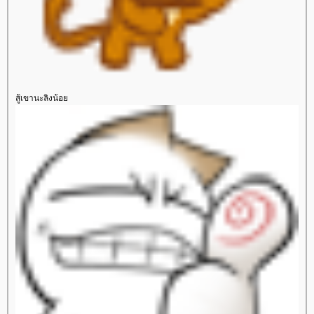
สู้เขานะลิงน้อ