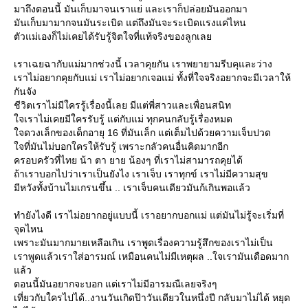
มาถึงตอนนี้ มันเก็บมาจนเราแย่ และเราก็ปล่อยมันออกมา
มันเก็บมามากจนมันระเบิด แต่ถึงมันจะระเบิดแรงแค่ไหน
ตัวแม่เองก็ไม่เคยได้รับรู้จิตใจที่แท้จริงของลูกเล
เราเฉยฉากับแม่มากช่วงนี้ เวลาคุยกัน เราพยายามรีบคุและว่าง
เราไม่อยากคุยกับแม่ เราไม่อยากเจอแม่ ทั้งที่ใจจริงอยากจะมีเวลาให้
กันจัง
ชีวิตเราไม่มีใครรู้เรื่องนี้เลย มีแต่พี่สาวและเพื่อนสนิท
จเราไม่เคยมีใครรับรู้ แต่กับแม่ ทุกคนกลับรู้เรื่องหมด
จดวงเล็กของเด็กอายุ 16 ที่มันเล็ก แต่เต็มไปด้วยความเจ็บปวด
จที่มันไม่บอกใครให้รับรู้ เพราะกลัวคนอื่นคิดมากอีก
ครอบครัวที่ไทย น้า ตา ยาย น้องๆ ที่เราไม่สามารถคุยได้
ถ้าเราบอกไปว่าเราเป็นยังไง เราเจ็บ เราทุกข์ เราไม่มีความสุข
มีหวังทั้งบ้านไมเกรนขึ้น .. เราเจ็บคนเดียวมันก้เกินพอแล้ว
ทำยังไงดี เราไม่อยากอยู่แบบนี้ เราอยากบอกแม่ แต่มันไม่รู้จะเริ่มที่
จุดไหน
เพราะมันมากมายเหลือเกิน เราพูดเรื่องความรู้สึกของเราไม่เป็น
เราพูดแล้วเราใส่อารมณ์ เหมือนคนไม่มีเหตุผล ..ใจเรามันเดือดมาก
ล้ว
ตอนนี้มันอยากจะบอก แต่เราไม่มีอารมณืเลยจริงๆ
เที่ยวกับใครไปได้..งานวันเกิดป๊าวันเดียวในหนึ่งปี กลับมาไม่ได้ หยุด