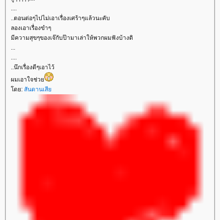
....
..ตอนต่อๆไปไม่เอาเรื่องเศร้าๆแล้วนะคับ
ลองเอาเรื่องขำๆ
มีความสุขๆของเจ๊กับป๊ามาเล่าให้พวกผมฟังบ้างดิ
...
....
..นึกเรื่องดีๆเอาไว้
ผมเอาใจช่ว
ดย:
สันดานเสี