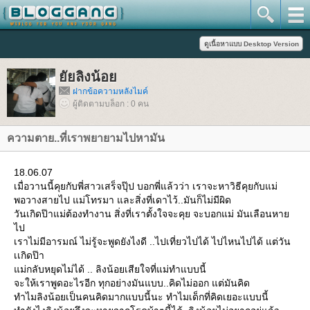
ัยลิงน้อ
ฝากข้อความหลังไมค์
ผู้ติดตามบล็อก : 0 คน
ความตาย..ที่เราพยายามไปหามัน
18.06.07
เมื่อวานนี้คุยกับพี่สาวเสร็จปุ๊ป บอกพี่แล้วว่า เราจะหาวิธีคุยกับแม่
พอวางสายไป แม่โทรมา และสิ่งที่เดาไว้..มันก็ไม่มีผิด
วันเกิดป๊าแม่ต้องทำงาน สิ่งที่เราตั้งใจจะคุย จะบอกแม่ มันเลือนหา
ไป
เราไม่มีอารมณ์ ไม่รู้จะพูดยังไงดี ..ไปเที่ยวไปได้ ไปไหนไปได้ แต่วัน
เเกิดป๊า
ม่กลับหยุดไม่ได้ .. ลิงน้อยเสียใจที่แม่ทำแบบนี้
จะให้เราพูดอะไรอีก ทุกอย่างมันแบบ..คิดไม่ออก แต่มันคิด
ทำไมลิงน้อยเป็นคนคิดมากแบบนี้นะ ทำไมเด็กที่คิดเยอะแบบนี้