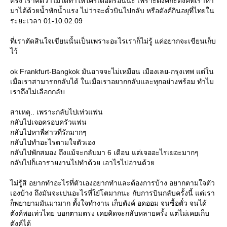
ครั้ง เราคิดว่าไม่ได้ทำให้ใครเดือดร้อนนะ เพราะตังค์ก่ะตังค์ที่เราหา
มาได้ด้วยน้ำพักน้ำแรง ไม่ว่าจะตั๋วบินไปกลับ หรือตังค์กินอยุที่ไทยใน
ระยะเวลา 01-10.02.09
ที่เราตัดสินใจเขียนนั้นเป็นเพราะอะไรเราก็ไม่รู้ แค่อยากจะเขียนเก็บ
ไว้
ok Frankfurt-Bangkok มันอาจจะไม่เหมือน เมืองเลย-กรุงเทพ แต่ใน
เมื่อเราสามารถกลับได้ ในเมื่อเราอยากกลับและทุกอย่างพร้อม ทำไม
เราถึงไม่เลือกกลับ
สาเหตุ.. เพราะกลับไปเท่วแฟน
กลับไปเจอครอบครัวแฟน
กลับไปหาพี่สาวที่รักมากๆ
กลับไปทำอะไรตามใจตัวเอง
กลับไปพักสมอง ถึงแม้จะกลับมา 6 เดือน แต่เจออะไรเยอะมากๆ
กลับไปก็เอารายงานไปทำด้วย เอาไรไปอ่านด้ว
ไม่รู้สิ อยากทำอะไรที่ตัวเองอยากทำและต้องการบ้าง อยากตามใจตัว
เองบ้าง ถึงมันจะเปนอะไรที่ใย๋โตมากนะ กับการบินกลับครั้งนี้ แต่เรา
ก็พยายามมันมามาก ตั้งใจทำงาน เก็บตังค์ อดออม จนซื้อตั๋ว จนได้
ตังค์พอเท่วไทย บอกตามตรง เคยคิดจะกลับหลายครั้ง แต่ไม่เคยเก็บ
ตังค์ได้