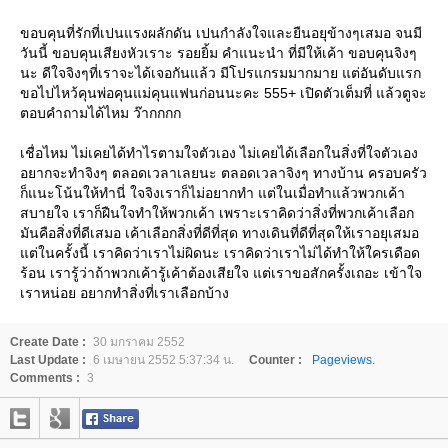
ขอบคุนที่รักที่เปนแรงผลักดัน เปนกำลังใจและยืนอยุข้างๆเสมอ จนมี
วันนี้ ขอบคุนเสียงหัวเราะ รอยยิ้ม คำแนะนำ ที่มีให้เค้า ขอบคุนจิงๆ
นะ ดีใจจิงๆที่เราจะได้เจอกันแล้ว มีโปรแกรมมากมาย แต่อันดับแรก
ขอไปไหว้คุนพ่อคุนแม่คุนแฟนก่อนนะคะ 555+ เปิดตัวเต็มที่ แล้วตูจะ
ตอบคำถามได้ไหม ว๊ากกกก
เชื่อไหม ไม่เคยได้ทำไรตามใจตัวเอง ไม่เคยได้เลือกในสิ่งที่ใจตัวเอง
อยากจะทำจิงๆ ตลอดเวลาเลยนะ ตลอดเวลาจิงๆ ทางบ้าน ครอบครัว
ก็แนะโน้นให้ทำนี่ ใจจิงเราก็ไม่อยากทำ แต่ในเมื่อทำแล้วพวกเค้า
สบายใจ เราก็ฝืนใจทำให้พวกเค้า เพราะเราคิดว่าสิ่งที่พวกเค้าเลือก
มันคือสิ่งที่ดีเสมอ เค้าเลือกสิ่งที่ดีที่สุด ทางเดินที่ดีที่สุดให้เราอยุเสมอ
ต่ในครั้งนี้ เราคิดว่าเราไม่ผิดนะ เราคิดว่าเราไม่ได้ทำให้ใครเดือด
ร้อน เรารู้ว่าถ้าพวกเค้ารู้เค้าต้องเสียใจ แต่เราขอสักครั้งเถอะ เข้าใจ
เราหน่อย อยากทำสิ่งที่เราเลือกบ้าง
Create Date :
30 มกราคม 2552
Last Update :
6 เมษายน 2552 5:37:34 น.
Counter :
Pageviews.
Comments :
3