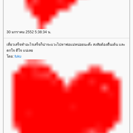
30 มกราคม 2552 5:38:34 น.
เที่ยวเสร็จทำอะไรเสร็จก็น่าจะแวะไปหาพ่อแม่หน่อยนะค๊ะ สงสัยต้องตื่นเต้น และ
ตกใจ ดีใจ แน่เล
ดย:
fuku