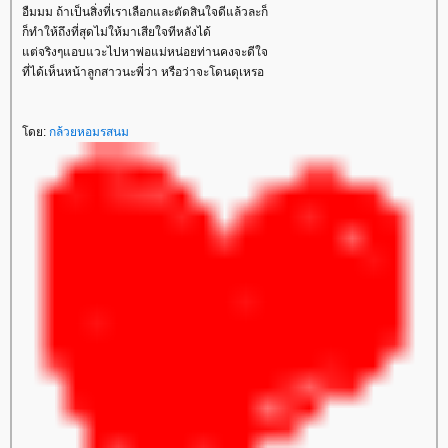
อืมมม ถ้าเป็นสิ่งที่เราเลือกและตัดสินใจดีแล้วละก็
ก็ทำให้ถึงที่สุดไม่ให้มาเสียใจทีหลังได้
ต่จริงๆแอบแวะไปหาพ่อแม่หน่อยท่านคงจะดีใจ
ที่ได้เห็นหน้าลูกสาวนะพี่ว่า หรือว่าจะโดนดุเหรอ
ดย:
กล้วยหอมรสนม