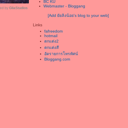
เธอคือตัวจริงที่ฉันรอ
BC KU
Webmaster - Bloggang
ละเป็นคนสุดท้า
ed by 
GliaStudios
เธอคือคนเดียวในหัวใจ
[Add ยัยลิงน้อย's blog to your web]
อยากจะขอให้เธอโปรดจงรับฟัง คำๆนี้
Unmute
Links
ขอบคุณที่สวรรค์บันดาลนั้นส่งให้เราได้
fafreedom
เคียงคู่กัน
hotmail
ความรักที่มีของคืนของเธอฉันคงรับไว้ใน
ตกแต่ง2
จ
ตกแต่งสี
ละฉันยังคงเก็บไว้
อัดรายการโทรทัศน์
หากวันใดที่เธอหมดหวังให้จำคำนั้นในใจ
Bloggang.com
ของฉัน
ที่ส่งถึงเธอ และคำๆนี้มันอาจมีความหมา