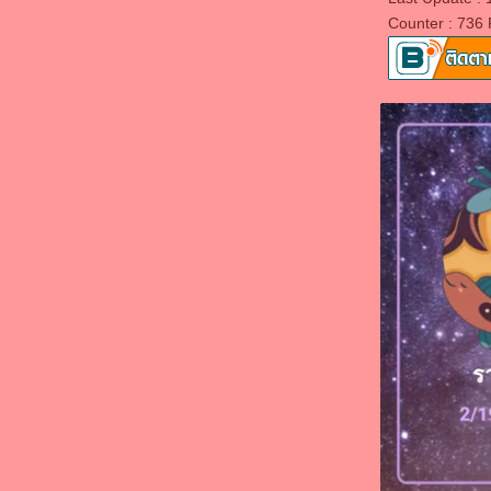
ก่อน อุอุ
Counter : 736
จะวันเกิดแล้ว
4 มกรา
ชีวิตจะเจอแต่เรื่องแย่ๆใช่ไหม
ชีวิตเหี่ยๆ สัส กุเหนื่อ
ขอบคุนโอกาส ที่ทำให้ได้ประสบการณ์
หลังเมา
NotBook ใหม่ เห่อมากมา
วันเก่าๆ
เคมีได้เกรด 2 ดีใจโคดๆ
รายงานจบเสร็จแล้วโว้
มันหมดหวังไปแล้ว แต่ถ้าพยายาม มันก็จะ
สำเร็จ
รายงานจบ (ฝากอัพไว้ NotBook จะพัง)
ร้องเพลงงาน christmas
มีเวลาไม่มาก งานโคตรเยอะ
ท้องฟ้ายิ้ม แต่กุกลับร้องไห้ไม่หยุด
อยากกลับไปเป็นเด็ก part.1
จะมีอะไรแย่ไปก่านี้อีกไหม
PW..Projekt..Privatsphäse Internet