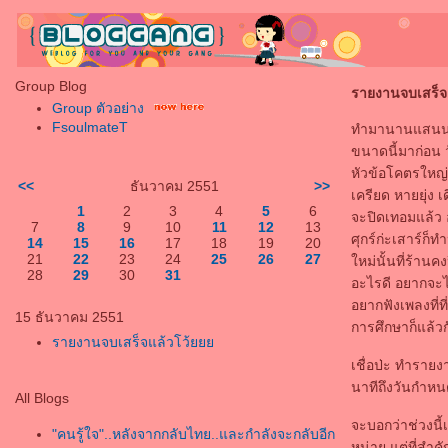
Group Blog
รายงานจบเสร
Group ตัวอย่าง
FsoulmateT
ทำมานานแสนนาน 
ขนาดนี้มาก่อน 
หัวข้อโคตรใหญ่ 
<<
ธันวาคม 2551
>>
เครียด หายยุ่ง
1
2
3
4
5
6
จะปิดเทอมแล้ว 
7
8
9
10
11
12
13
ศุกร์ก่ะเสาร์ก็
14
15
16
17
18
19
20
21
22
23
24
25
26
27
หม่นั้นที่ร้านค
28
29
30
31
อะไรดี อยากจะไป
อยากฟังเพลงที่ท
15 ธันวาคม 2551
การศึกษาก็แล้วก
รายงานจบเสร็จแล้วโว้
เชื่อป่ะ ทำรายง
นาทีถึงวันกำหนด
All Blogs
จะบอกว่าช่วงนี้
"คนรู้ใจ"..หลังจากกลับไทย..และกำลังจะกลับอีก
หน่าย แต่ที่สำค