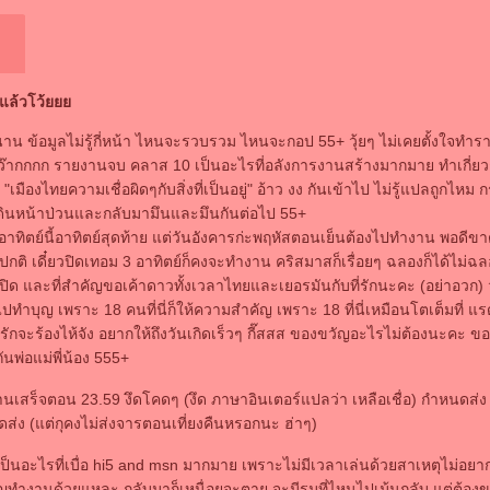
็จแล้วโว้
ข้อมูลไม่รู้กี่หน้า ไหนจะรวบรวม ไหนจะกอป 55+ วุ้ยๆ ไม่เคยตั้งใจทำ
ว๊ากกกก รายงานจบ คลาส 10 เป็นอะไรที่อลังการงานสร้างมากมาย ทำเกี่ย
"เมืองไทยความเชื่อผิดๆกับสิ่งที่เป็นอยู่" อ้าว งง กันเข้าไป ไม่รู้แปลถูกไห
 เดินหน้าป่วนและกลับมามึนและมึนกันต่อไป 55+
อาทิตย์นี้อาทิตย์สุดท้าย แต่วันอังคารก่ะพฤหัสตอนเย็นต้องไปทำงาน พอดีข
ทำปกติ เดี๋ยวปิดเทอม 3 อาทิตย์ก็คงจะทำงาน คริสมาสก็เรื่อยๆ ฉลองก็ได้ไม่ฉลอ
งปิด และที่สำคัญขอเค้าดาวทั้งเวลาไทยและเยอรมันกับที่รักนะคะ (อย่าอวก) ว
ทำบุญ เพราะ 18 คนที่นี่ก็ให้ความสำคัญ เพราะ 18 ที่นี่เหมือนโตเต็มที่ แร
ี่รักจะร้องไห้จัง อยากให้ถึงวันเกิดเร็วๆ กี๊สสส ของขวัญอะไรไม่ต้องนะคะ 
ันพ่อแม่พี่น้อง 555+
านเสร็จตอน 23.59 งึดโคดๆ (งึด ภาษาอินเตอร์แปลว่า เหลือเชื่อ) กำหนดส่ง 
ส่ง (แต่กุคงไม่ส่งจารตอนเที่ยงคืนหรอกนะ ฮ่าๆ)
เป็นอะไรที่เบื่อ hi5 and msn มากมาย เพราะไม่มีเวลาเล่นด้วยสาเหตุไม่อยาก
ัญทำงานด้วยแหละ กลับมาก็เหนื่อยจะตาย จะมีรมที่ไหนไปเม้นกลับ แต่ต้องขอ