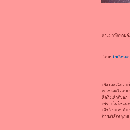
ชีวิตกุเกิดมาเพื่อคนอื่นใช่ป่ะ..
เล่าสู้กันฟัง
หนึ่งนาทีของเราไม่เท่ากัน
ห่างหายวงการไปนานมากมา
อุ่นใจ..ที่มีเธอ
วะมาทักทายค่
เด็กไทยไม่ยอมแพ้อะไรง่ายๆหรอก
ความรักทำให้โลกสดใจจริงป่าว
มันเป็นสิ่งที่เลวร้ายมากในชีวิตลิงน้อ
ครบรอบหนึ่งเดือนแล้วนะที่เราคบกัน
ดย:
เกิตมะ
ลิงน้อยต้อนรับเดือนแห่งความรักค๊า
เมื่อไหร่..ชีวิตลิงน้อยจะเปลี่ยนสีสักที
ลิงน้อยระลึกชาติในวัยเด็ก
บ้าๆบอๆภาษาลิงน้อ
เพิ่งรู้นะเนี่ยว่
mix หลังวันเกิด
จะเจออะไรแบบนี้
happy birthday to ME
คิดถึงเค้าก็บอก
คนที่ใช่ ในวันที่ผิด
เพราะไม่ใช่แต่ฟ้
ลิงน้อยกลับมากับอาการ "in love"
เค้าก็เปนคนดีมาก
คำขอโทษที่ไม่มีความหมา
ถ้ายังรู้สึกดีๆก
happy birthday! น้องสาว
สอบตกเฮิทกว่าอกหัก
มาแล้วๆ มาปัดหยักใย่