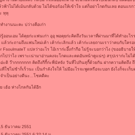
ล้วฟ้าไม่ได้เม้นกลับด้วย ไม่ได้ขอร้องให้เข้าใจ แต่ก็อย่าโกดกันเลย ตอนแร
 หุหุ
 ทำงานนะคะ บ่ว่างคือเก่า
ม่รู้ออนเอม ได้คุยก่ะแฟนเก่า อุอุ พอคุยก่ะคิดถึงวันเวลาที่ผ่านมาที่ได้ทำอะไร
 แล้วก่ะถามถึงแฟนใหม่เค้า เค้าก่ะเลิกแล้ว เค้าก่ะเลยถามเราว่าคบกับใครอยุ
FsoulmateT แปลว่าอะไร ไอ้เราก่ะอึ้งกำกือ ไม่รู้จะบอกว่าไง (ขออธิบายให
บอกไปว่าไง เพราะเน่ามาอ่านคงจะโกดและตดอันหน้าตูแน่ๆ) สรุปเราก่ะไม่ได
วอ่ะดิ ว๊ากกกกกกก คิดถึงกีกี้ก่ะพี่นัทจัง วันที่ไปกินสุกี้ด้วยกัน ฝากความคิดถึ
ที่ใช่ไม่ช้าก็เร็วนะ เป็นกำลังใจให้ ไม่มีอะไรจะพูดหรือจะบอก ยังไงก็จะเก
จำเป็นอย่างดีนะ...โชคดีคะ
ลย เฮ้อ ห่างไกลกันได้อีก
 15 ธันวาคม 2551
15 ธันวาคม 2551 6:32:14 น.