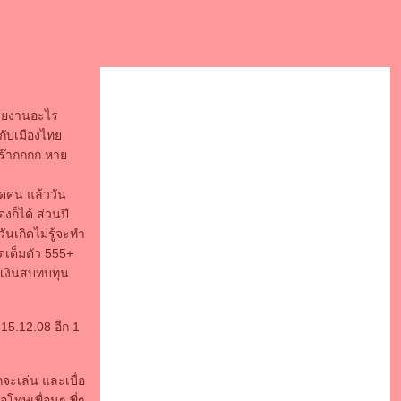
รายงานอะไร
วกับเมืองไท
ม กร๊ากกกก หา
าดคน แล้ววัน
งก็ได้ ส่วนปี
ันเกิดไม่รู้จะทำ
ดเต็มตัว 555+
ขอเงินสบทบทุน
15.12.08 อีก 1
จะเล่น และเบื่อ
โทษเพื่อนๆ พี่ๆ