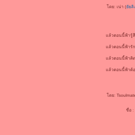
"กูรักมึง" เพื่อนรัก
ดย: เน่า (
ัยล
รักเพื่อน - เข้าใจคำว่า "ไม่มีเวลา" !?
กลับมากับสีสันบล๊อคใหม่ค๊า
หายบ้าล่ะ
สุขใจจริงๆเล
ล้วตอนนี้ฟ้ารู้ส
ชีวิตต้องสู้
ความตาย..ที่เราพยายามไปหามัน
ล้วตอนนี้ฟ้ารั
เหนื่อยที่สุด
ล้วตอนนี้ฟ้าคิ
ฝากบ้านด้วยนะจ๊ะ
เหนื่อย ยุ่ง ไม่สบาย...
ล้วตอนนี้ฟ้าต
ินดีต้อนรับ บล๊อคของลิงน้อยนะค่ะ
ดย: Tsoulmat
ชื่อ :