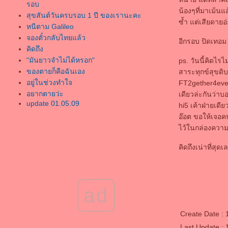
รอบ
น้องๆที่มาเม้นแ
สุขสันต์วันครบรอบ 1 ปี ของเรานะคะ
ซ้ำ แต่เสียดายอ่ะ
หนีตาม Galileo
จองตั๋วกลับไทยแล้ว
อีกรอบ ปิดเทอม
คิดถึง
"มันยาวจำไม่ได้หรอก"
ps. วันนี้คิดไรไ
ของตายก็คือฉันเอง
สาระทุกข์สุขดิบ
อยู่ในช่วงทำใจ
FT2gether4ever 
อยากตายว่ะ
เดียวล่ะกันว่า
update 01.05.09
hi5 เค้าฝ่ายเดีย
ขอบคุณเหตุการณ์ต่างๆที่ผ่านมาที่ทำให้เด็กคน
อ๊อต ขอให้เจอคน
นึงเข้มแข็งและโตขึ้นมากกว่าเดิม
ไว้ในกล่องความ
ไปเปิดพจนานกรมหาความหมายของ
"ประชาธิปไตย" ดิขอร้องว่าอย่ามาเรียกตัวเอง
คิดถึงเน่าที่สุดเ
ว่า เรียกร้องประชาธิปไต
อยู่เมืองไทยอยู่อย่างเทวดา พอมาเยอรมันอยู่
อย่างทาส
ad
update ชีวิตกันหน่อ
FsoulmateT
because "i love u"
Create Date :
IN THE YEAR 2525 รายงาน ฝากอัพไว้บลอค
Last Update : 