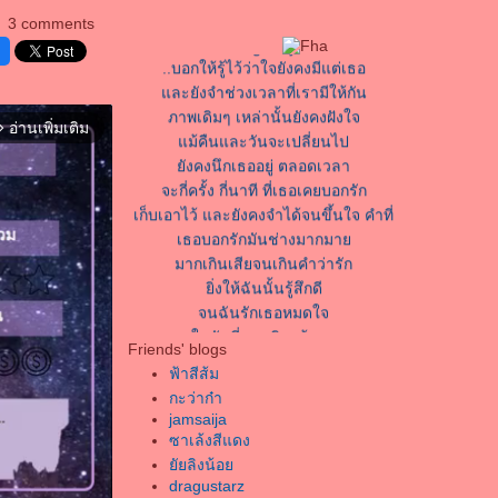
3 comments
A song for you
..บอกให้รู้ไว้ว่าใจยังคงมีแต่เธอ
ละยังจำช่วงเวลาที่เรามีให้กัน
ภาพเดิมๆ เหล่านั้นยังคงฝังใจ
อ่านเพิ่มเติม
orward_ios
ม้คืนและวันจะเปลี่ยนไป
ังคงนึกเธออยู่ ตลอดเวลา
จะกี่ครั้ง กี่นาที ที่เธอเคยบอกรัก
เก็บเอาไว้ และยังคงจำได้จนขึ้นใจ คำที่
เธอบอกรักมันช่างมากมา
มากเกินเสียจนเกินคำว่ารัก
ิ่งให้ฉันนั้นรู้สึกดี
จนฉันรักเธอหมดใจ
นวันที่เธอเดินเข้ามา
Friends' blogs
ชีวิตฉันนั้นก็เริ่มเปลี่ยนไป
ฟ้าสีส้ม
จากคนที่เคยเป็นคนไม่ดีอยู่
กะว่าก๋า
ที่ตอนที่เธอเดินเข้ามาในชีวิต
jamsaija
เธอทำให้ฉันเรียนรู้ว่า
ซาเล้งสีแดง
ความสุขที่แท้จริงเป็นอย่างไร
ัยลิงน้อ
ิ่งนานวันไปยิ่งรักกัน
dragustarz