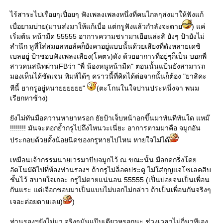
ไร้สาระไปเรื่อยๆเปื่อยๆ ฟังเพลงเพลงหนึ่งที่คนไกลๆส่งมาให้ฟังแก้
เบื่อยามบ่าย(มานส่งมาให้แก้เบื่อ แต่กรูฟังแล้วกำลังจะตาย
) แค่
เริ่มต้น หน้ามืด 55555 อาการความชรามาเยือนล่ะสิ ยังๆ ป้ายังไม่
สำนึก หูที่ใส่สมอลทอล์คก็ยังคาอยู่แบบนั้นด้วยเสียงที่ดังหลายเดซิ
เบลอยู่ ป้าชอบฟังเพลงเสียง(โคตร)ดัง ด้วยอาการที่อยู่ๆก็เป็น บอกพี่
สาวคนสนิทผ่านFBว่า "พี่ น้องหนูหน้ามืด" ตอนนั้นแป้นยังสามารถ
มองเห็นได้ชัดเจน พิมพ์ได้ๆ คราวนี้ที่คิดได้ต่อจากนั้นก็ต้อง "ยาสิคะ
ทีนี้ ยากรูอยู่หนายยยยยย"
(ตะโกนในใจปานประหนึ่งจา พนม
เรียกหาช้าง)
ยังไม่ทันมือควานหายาหรอก ยัยป้าเจ็บหน้าอกขึ้นมาทันทีทันใด แหม๊
!!!!!!!! มันจะตอกย้ำกรูไปถึงไหนวะเนี่ยะ อาการตามมาคือ จมูกอัน
ประกอบด้วยดั้งน้อยนิดของกรูหายไปไหน หายใจไม่ได้
เหมือนเจ้ากรรมนายเวรมาบีบจมูกไว้ ณ ขณะนั้น มือกดกริ่งโดย
อัตโนมัติไปที่ห้องท่านรองฯ ถ้ากรูไม่ล็อคประตู ไม่ใส่กุญแจโซเลคสิบ
ชั้นไว้ สบายใจเถอะ กรูไม่ตายแน่นอน 55555 (เป็นบ่อยจนเป็นเพื่อน
กันแระ แต่เจือกชอบมาเป็นแบบไม่บอกไม่กล่าว ถ้าเป็นเพื่อนกันจริงๆ
เจอะต่อยตายเลย)
)
ท่านรองฯยังไม่มา จริงๆมันแป๊บเดียวหรอกนะ ช่วงเวลาไม่กี่นาทีเอง