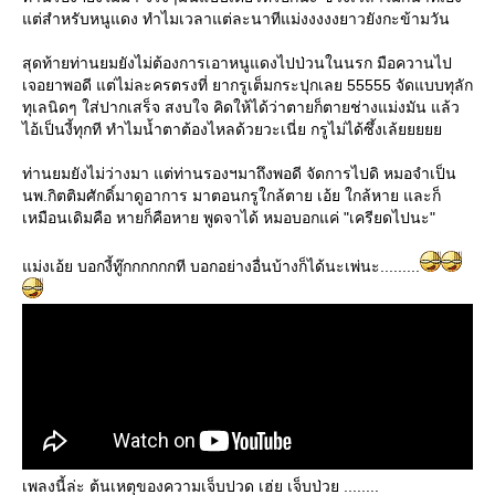
แต่สำหรับหนูแดง ทำไมเวลาแต่ละนาทีแม่งงงงงยาวยังกะข้ามวัน
สุดท้ายท่านยมยังไม่ต้องการเอาหนูแดงไปป่วนในนรก มือควานไป
เจอยาพอดี แต่ไม่ละครตรงที่ ยากรูเต็มกระปุกเลย 55555 จัดแบบทุลัก
ทุเลนิดๆ ใส่ปากเสร็จ สงบใจ คิดให้ได้ว่าตายก็ตายช่างแม่งมัน แล้ว
ไอ้เป็นงี้ทุกที ทำไมน้ำตาต้องไหลด้วยวะเนี่ย กรูไม่ได้ซึ้งเล้ยยยยย
ท่านยมยังไม่ว่างมา แต่ท่านรองฯมาถึงพอดี จัดการไปดิ หมอจำเป็น
นพ.กิตติมศักดิ์มาดูอาการ มาตอนกรูใกล้ตาย เอ้ย ใกล้หาย และก็
เหมือนเดิมคือ หายก็คือหาย พูดจาได้ หมอบอกแค่ "เครียดไปนะ"
แม่งเอ้ย บอกงี้ทู๊กกกกกกที บอกอย่างอื่นบ้างก็ได้นะเพ่นะ.........
เพลงนี้ล่ะ ต้นเหตุของความเจ็บปวด เฮ่ย เจ็บป่วย ........