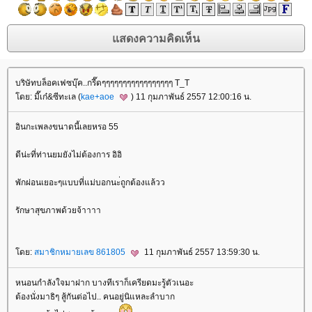
บริษัทบล็อคเฟซบุ๊ค..กรี๊ดๆๆๆๆๆๆๆๆๆๆๆๆๆๆๆๆๆ T_T
โดย: มี๊เก๋&ซีทะเล (
kae+aoe
) 11 กุมภาพันธ์ 2557 12:00:16 น.
อินกะเพลงขนาดนี้เลยหรอ 55
ดีน่ะที่ท่านยมยังไม่ต้องการ อิอิ
พักผ่อนเยอะๆแบบที่แม่บอกนะ่ถูกต้องแล้วว
รักษาสุขภาพด้วยจ้าาาา
โดย:
สมาชิกหมายเลข 861805
11 กุมภาพันธ์ 2557 13:59:30 น.
หนอนกำลังใจมาฝาก บางทีเราก็เครียดมะรู้ตัวเนอะ
ต้องนั่งมาธิๆ สู้กันต่อไป.. คนอยู่นิแหละลำบาก