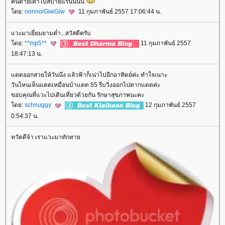
คนตายเค้าไปสบายแร้นนนน
โดย:
nonnoiGiwGiw
11 กุมภาพันธ์ 2557 17:06:44 น.
แวะมาเยี่ยมยามค่ำ...สวัสดีครับ
โดย:
**mp5**
11 กุมภาพันธ์ 2557
18:47:13 น.
แดดออกสวยให้วันนึง แล้วฟ้าก็เน่าไปอีกอาทิตย์ค่ะ ทำใจเนาะ
วันไหนเห็นแดดเหมือนบ้าแดด 55 รีบวิ่งออกไปตากแดดค่ะ
ขอบคุณที่แวะไปเดินเที่ยวด้วยกัน รักษาสุขภาพนะคะ
โดย:
schnuggy
12 กุมภาพันธ์ 2557
0:54:37 น.
หวัดดีจ้า เราแวะมาทักทาย