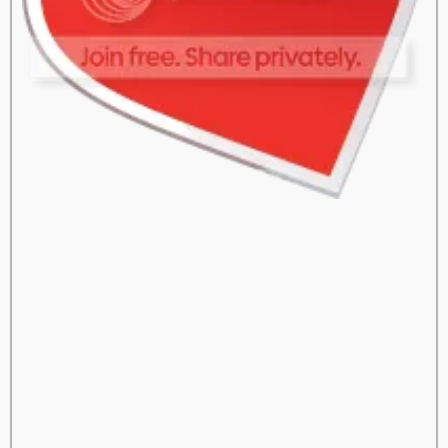
sinota
ซิโนต้า
Ulthera
สลายไขมัน
SculpSure
เซลลูไลท์
ฝ้า กระ
Derma Light
เลเซอร์กำจัดขน
กำจัดขนถาวร
รูขุม
ขนกว้าง
ทองคำ
ไฮยาลูโรนิค
คีเลชั่น
Chelation
Hifu
Pore
Hair Removal Laser
freckle dark spot
cellulite
ร้อย
ไหม
IPL
Medisyst
adenaa
ลบรอยสักคิ้วด้วยเลเซอร์
ลบรอยสักคิ้ว
Eyebrow Tattoo Removal
เพ้นท์คิ้ว 3 มิติ
สักคิ้ว
ถาวร
สักคิ้ว 6 มิติ
Cover Paint
สักไรผม
3D Eyebrow
Haijai.com
สุขภาพ
วิธีลดความอ้วน
การดูแลสุขภาพ
อาหาร
เพื่อสุขภาพ
ออกกำลังกาย
สุขภาพผู้หญิง
สุขภาพผู้ชาย
สุขภาพจิต
โรคและการป้องกัน
สมุนไพรเพื่อสุขภาพ
น้ำมัน
มะพร้าว
ขิง ประโยชน์ของขิง
ผู้หญิง
สุขภาพผู้หญิง
ศัลยกรรม
ความสวยความงาม
แม่ตั้งครรภ์
สุขภาพแม่ตั้งครรภ์
พัฒนาการ ตั้งครรภ์ 40 สัปดาห์
อาหารสำหรับแม่ตั้งครรภ์
โรคขณะตั้งครรภ์
การคลอด
หลังคลอด
การออกกำลังกาย
ทารกแรกเกิด
สุขภาพทารกแรกเกิด
ผิวทารกแรกเกิด
การพัฒนาการของเด็กแรกเกิด
การดูแลทารกแรกเกิด
โรคและ
วัคซีนสำหรับเด็กแรกเกิด
เลี้ยงลูกด้วยนมแม่
อาหารสำหรับทารก
เด็กโต
สุขภาพเด็ก
ผิวเด็ก
การพัฒนาการเด็ก
การ
ดูแลเด็ก
โรคและวัคซีนเด็ก
อาหารสำหรับเด็ก
การเล่นและการเรียนรู้
ครอบครัว
ชีวิตครอบครัว
ปัญหาภายในครอบครัว
ความเชื่อคนโบราณ