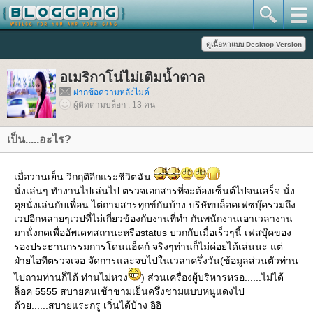
อเมริกาโน่ไม่เติมน้ำตาล
ฝากข้อความหลังไมค์
ผู้ติดตามบล็อก : 13 คน
เป็น.....อะไร?
เมื่อวานเย็น วิกฤติอีกแระชีวิตฉัน
นั่งเล่นๆ ทำงานไปเล่นไป ตรวจเอกสารที่จะต้องเซ็นต์ไปจนเสร็จ นั่ง
คุยนั่งเล่นกับเพื่อน ไต่ถามสารทุกข์กันบ้าง บริษัทบล็อคเฟซบุ๊ครวมถึง
เวปอีกหลายๆเวปที่ไม่เกี่ยวข้องกับงานที่ทำ กันพนักงานเอาเวลางาน
มานั่งกดเพื่ออัพเดทสถานะหรือstatus บวกกับเมื่อเร็วๆนี้ เฟสบุ๊คของ
รองประธานกรรมการโดนแฮ็คก์ จริงๆท่านก็ไม่ค่อยได้เล่นนะ แต่
ฝ่ายไอทีตรวจเจอ จัดการและจบไปในเวลาครึ่งวัน(ข้อมูลส่วนตัวท่าน
ไปถามท่านก็ได้ ท่านไม่หวง
) ส่วนเครื่องผู้บริหารหรอ......ไม่ได้
ล็อค 5555 สบายคนเช้าชามเย็นครึ่งชามแบบหนูแดงไป
ด้วย......สบายแระกรู เวิ่นได้บ้าง อิอิ