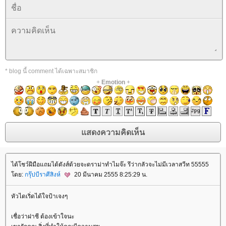
* blog นี้ comment ได้เฉพาะสมาชิก
+
Emotion
+
ได้โชว์ฝีมือแถมได้ตังส์ด้วยจะดราม่าทำไมจ๊ะ รึว่ากลัวจะไม่มีเวลาสวีท 55555
ดย:
กรุ๊ปบีราศีสิงห์
20 มีนาคม 2555 8:25:29 น.
หัวไดเริ่ดได้ใจป้าเจงๆ
เชื่อว่าฝาชี ต้องเข้าใจนะ