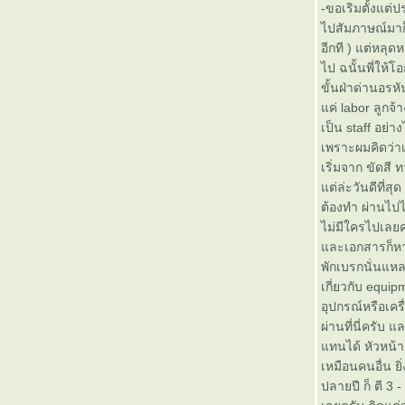
-ขอเริมตั้งแต่
"เรื่องเล่าสาวแท่น" แนะนำหนังสือ
ไปสัมภาษณ์มาก็ห
ของน้องตูนครับ
อีกที ) แต่หลุด
OILFIELD JOB DESCRIPTIONS
ไป ฉนั้นพี่ให้โ
DeepLift - นวัตกรรม - วิศวกรไท
ขั้นฝ่าด่านอรหั
- ได้รับสิทธิบัตรจากประเทศ
ค่ labor ลูกจ้
สหรัฐอเมริกาเรียบร้อยแล้ว
เป็น staff อย่า
สำเนาเรื่องแท่นขุดน้ำมันระเบิดใน
เพราะผมคิดว่าเ
อิหร่าน
เริ่มจาก ขัดส
พื้นที่เปิด ละเลงกันเต็มที่ครับ
ต่ล่ะวันดีที่ส
ประสบการณ์มันส์ๆ (หรือไม่มันส์
ต้องทำ ผ่านไปไ
ก็ได้) โหดมันฮา ประกาศสมัครงาน
ไม่มีใครไปเลยคร
ตลกร้าย wireline field engineer
ละเอกสารก็หาอ
Deepwater horizon - คืบหน้า/
พักเบรกนั่นแหล
สอบสวน/ กล่าวหา/ โต้แย้ง/ ใคร
เกี่ยวกับ equip
ผิด/ ฯลฯ (เรื่องหนักๆเอาใจฮาร์ค
อุปกรณ์หรือเครื
คอร์)
ผ่านที่นี่ครับ 
กาลครั้งหนึ่งนานมาแล้ว ... เมื่อ
ทนได้ หัวหน้าล
มนุษย์เราขยับจากขุดน้ำมันบนบก
เหมือนคนอื่น ยิ่
มาขุดในทะเล
ปลายปี ก็ ตี 3 
เพียงครั้งเดียวที่เกินพอแล้วสำหรับ