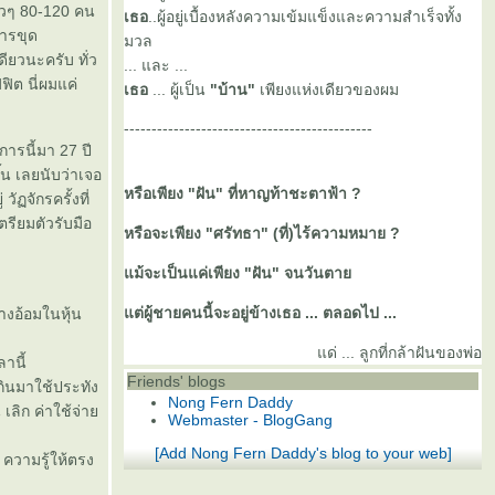
ราวๆ 80-120 คน
เธอ
..ผู้อยู่เบื้องหลังความเข้มแข็งและความสำเร็จทั้ง
การขุด
มวล
ียวนะครับ ทั่ว
... และ ...
ิต นี่ผมแค่
เธอ
... ผู้เป็น
"บ้าน"
เพียงแห่งเดียวของผม
---------------------------------------------
งการนี้มา 27 ปี
้น เลยนับว่าเจอ
หรือเพียง "ฝัน" ที่หาญท้าชะตาฟ้า ?
ัฏจักรครั้งที่
ตรียมตัวรับมือ
หรือจะเพียง "ศรัทธา" (ที่)ไร้ความหมาย ?
ม้จะเป็นแค่เพียง "ฝัน" จนวันตา
ต่ผู้ชายคนนี้จะอยู่ข้างเธอ ... ตลอดไป ...
างอ้อมในหุ้น
ด่ ... ลูกที่กล้าฝันของพ่อ
านี้
Friends' blogs
กินมาใช้ประทัง
Nong Fern Daddy
 เลิก ค่าใช้จ่า
Webmaster - BlogGang
[Add Nong Fern Daddy's blog to your web]
 ความรู้ให้ตรง