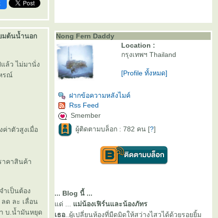
k
ียมต้นน้ำนอก
Nong Fern Daddy
Location :
กรุงเทพฯ Thailand
ล้ว ไม่มานั่ง
[Profile ทั้งหมด]
าหรณ์
ฝากข้อความหลังไมค์
Rss Feed
Smember
ผู้ติดตามบล็อก : 782 คน [
?
]
่าตัวสูงเมื่อ
นราคาสินค้า
จำเป็นต้อง
... Blog นี้ ...
ลด ละ เลื่อน
ด่ ...
ม่น้องเฟิร์นและน้องภัทร
า บ.น้ำมันหยุด
เธอ
..ผู้เปลี่ยนห้องที่มืดมิดให้สว่างไสวได้ด้วยรอยยิ้ม