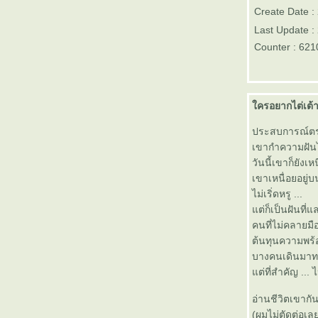
ต่างประเทศ อย่าหลงกลพวกมิฉา
Create Date 
ชีพนะครับ - งาน offshore ,
Last Update 
ออฟชอร์
Counter : 621
ลูกพี่มืออาชีพ หรือ ลูกน้อง ลูกจ้าง
รายวัน อยากเป็นแบบไหน ... งาน
ออฟชอร์ offshore E&P ... เขาจ้าง
คุณมาทำอะไร
ครอยากไต่เต้า
หน้าแรกสำหรับมือใหม่หัดขับและ
ก้าวแรกของคนน้ำมันในวงการ
ประสบการณ์ตรงค
สำรวจและผลิตปิโตรเลียมนอก
เขากำความฝันไว
ชายฝั่ง (offshore E&P)
วันนี้เขาก็ยังเหน
เรียนภาษาอังกฤษแบบควายๆ
เขาเหนื่อยอยู่บน
(When a buffalo has to learn
ไม่เริ่ดหรู ...
English)
ต่ก็เป็นฝันที่
Go extra mile กับงานสำรวจและ
คนที่ไม่คลายมือท
ผลิตปิโตรเลียมนอกชายฝั่ง
ต้นทุนความพร้
(offshore E&P)
Water Flooding
บางคนเดินมาท
NATO phonetic alphabet รู้ไว้ ใช่
ต่ที่สำคัญ ... ไ
ว่า จำเอาไปใช้ตอนสัมภาษณ์ ดูเท่ห์
ดี ดูเหมือนคนในวงการฯ อิ อิ
อ่านชีวิตเขากัน
Petroleum Fiscal Regime: ระบบ
(ผมไม่ตัดต่อเ