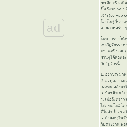
PRO-SLING-จำหน่ายอุปกรณ์ยก
กเลิก หรือ เลื
ของทุกชนิด - ฝากประชาสัมพันธ์
ขึ้นกับขนาด ชน
ความรู้เกี่ยวกับงานด้าน
เจาะ(service c
stimulation and fracturing
ลกไม่รู้กี่ร้อ
ad
ช่องทางใหม่ ในการสื่อสารกัน ถาม
ฉายภาพคร่าวๆให
สด ตอบสด real time
MWD , LWD คืออะไร ?
นข่าวร้ายก็ยังพอ
วิศวกรขุดเจาะสัญชาติไทย มือ
เจอวัฏจักรราคา
ระดับตำนาน - เส้นทางชีวิต อุธา
มาแค่ครึ่งรอบ) 
หรณ์ ตัวอย่าง และ แรงบันดาลใจ
ผ่านๆได้สอนอะไ
เย้ๆ ยอดผู้ชมถึง 4 แสนเย้ว ...
กับวัฏจักรนี้
ขอบคุณทุกคนที่มาเยี่ยมชมครับ
บบบบ
1. อย่าประมาท 
นะนำผู้เชี่ยวชาญคนไทยด้าน
2. ลงทุนอย่างเ
ความปลอดภัยในงานสำรวจและ
กองทุน อสังหาร
ผลิตปิโตรเลียม
3. มีอาชีพเสริ
International Petrolium Training
4. เมื่อถึงครา
and Provider หลักสูตรอบรม
ไปก่อน ไม่มีใคร
Offshore safety officer
ที่ไม่จำเป็น ร
ตารางการอบรมสัมมนาพิเศษความ
5. ถ้ายังอยู่ใน
ปลอดภัยระดับพื้นฐานงานแท่นขุด
กับสายงาน พอจ
เจาะและ ผลิตปิโตรเลียม