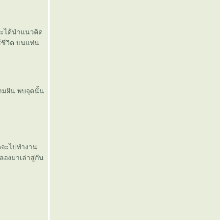
และได้นำแนวคิด
ชีวิต บนแท่น
มฝัน พบจุดนั้น
่คิดจะไปทำงาน
องมาเล่าสู่กัน