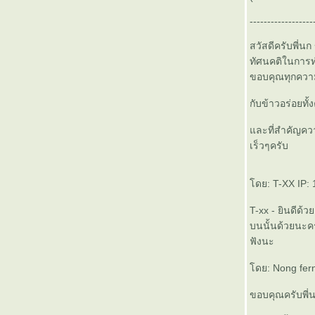
การคลังปิโตรเลียม โดย junior
------------------
roustabout
รับบทความ ประสบการณ์ เรื่องราว
สวัสดีครับพี่น
ที่อยากแบ่งปันกับเพื่อนๆในการ
ทัศนคติในการท
ทำงานหรือหางานนอก
ขอบคุณทุกความ
ชายฝั่ง(offshore)
Seacrest Drillship: แท่นขุดเจาะที่
กับข้าวอร่อยทั้
หายไปกับพายุเกย์ - โดย junior
roustabout
ละที่สำคัญความ
Well completion คืออะไร ... เอาไว้
เร็วๆครับ
เผื่อสอบสัมภาษณ์กัน ... คร่าวๆนะ
Mud engineer ผิดทั้งปี ... :)
ดย: T-XX IP: 1
สัมปเอย สัมปทาน น้ำเอย น้ำมัน
เรื่องของเรื่องคือมันจะเป็นเรื่องก็อี
T-xx - ยินดีด้ว
ตอนมันมาเจาะอยู่หลังบ้านตูนี่ซิ
บนนั้นด้วยนะคร
บล๊อกประชดชีวิต wireline field
ฟังนะ
engineer ใครอยากเป็นหนักหนา
ต้องแวะมาดู
ดย: Nong fern
ข้อดีของการออกเดทกับวิศวกร
ขอบคุณครับพี่
ปิโตรเลียม (ที่ไหนมีเสื้อตัวนี้ขายมั่ง
... ฮ่า)