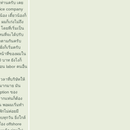
ยๆท่านครับ เค
rvice company
อง เดี๋ยวน้องก็
ผมก็เก่งไม่ถึง
ดยที่เริ่มเป็น
นที่จะได้ปรับ
ว่าตามกันครับ
งก็เริ่มครับ
หน้าที่ของผมใน
 บาท ยังไงก็
อน labor คนอื่น
าที่บริษัทให้
่มากมาย มัน
ription ของ
จากแท่นก็ต้อง
อน พอผมเริ่มทำ
กไม่ค่อยมี
บทุกวัน ยิ่งใกล้
ื่อง offshore