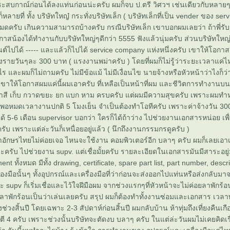
ประสบกาณ์ก่อนได้ลงแท่นก่อนน่ะครับ ผมก็จบ ป.ตรี วิศวฯ เช่นเดียวกับหลา
ลายที่ ทั้ง บริษัทใหญ๋ กระทั่งบริษัทเล็ก ( บริษัทเล็กที่เป็น vender ของ se
หมดครับ เกินความสามารถบ้างครับ กรณีบริษัทเล็ก เขาบอกผมเลยว่า ถ้าพี่รับน้
อกาสน้องได้ทำงานกับบริษัทใหญ่ๆดีกว่า 5555 ฟังแล้วนุ่มครับ ส่วนบริษัทใหญ่ 
นต์ไปได้ ----- และแล้วก็ไปได้ service company แห่งหนึ่งครับ เขาให้โอกาส โ
างรายวันๆละ 300 บาท ( แรงงานพม่าครับ ) โดยที่ผมก็ไม่รู้ว่าระยะเวลาแค่ไห
งไร และผมก็ไม่ถามครับ ไม่มีข้อแม้ ไม่มีเงื่อนไข นายจ้างหรือหัวหน้าว่าไงก็
ขาให้โอกาสผมแค่นี้ผมเอาครับ ที่เหลือเป็นหน้าที่ผม และชีวิตการทำงานบนฝั่
ี ทาสี เก็บ กวาดขยะ ยก แบก หาม ครบครับ แต่ผมมีความสุขครับ เพราะผมทำ
ุด พอหมดเวลางานปกติ 5 โมงเย็น จำเป็นต้องทำโอทีครับ เพราะค่าจ้างวัน 300
ด้ 5-6 เดือน supervisor บอกว่า ใครก็ได้ถ้าว่าง ไปช่วยงานเอกสารหน่อย เพื่
ับ เพราะแต่ล่ะวันก็เหนื่อยอยู่แล้ว ( นึกถึงงานกรรมกรดูครับ )
ักษรไทยไม่ค่อยเจอ ไหนจะใช้งาน คอมพิวเตอร์อีก บลาๆ ครับ ผมก็เลยเอาเวล
ะครับ ไปช่วยงาน supv. แต่เชื่อมั้ยครับ รายละเอียดในเอกสารมันมีสาระอยู
ment ทั้งหมด มีทั้ง drawing, certificate, spare part list, part number, desc
่องมือนั้นๆ ทั้งอุปกรณ์และเครื่องมือที่ว่าก่อนจะส่งออกไปแท่นหรือส่งกลับมา
และ supv ก็เริ่มเชื่อและไว้ใจฝีมือผม จากช่วงแรกๆที่หัวหน้าจะไม่ค่อยลาพักร้
าพักร้อนเป็นว่าเล่นเลยครับ สรุป ผมก็ต้องทำทั้งงานซ่อมและเอกสาร เวลาพั
งช่วงสิ้นปี โดยเฉพาะ 2-3 สัปดาห์ก่อนสิ้นปี ผมกลับบ้าน ห้าทุ่มถึงเที่ยงคืนเกือ
- ตี 4 ครับ เพราะช่วงนั้นบริษัทจะตัดงบ บลาๆ ครับ ในแต่ล่ะวันผมไม่เคยคิดเร