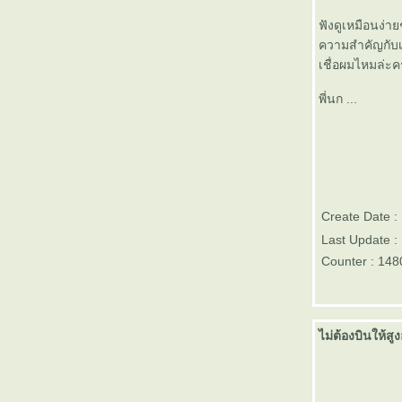
ผมเคยนั่งจินตนาการว่า - ไอเดี
ฟังดูเหมือนง่
จากพวกเรากันเอง ใครคิดยังไง มา
ความสำคัญกับเร
ออกความเห็นกันได้นะ
เชื่อผมไหมล่ะ
การคำนวนปริมาตรซีเมนต์หลุม
น้ำมันอย่างง่ายๆ
พี่นก ...
ประกาศ ประกาศ โปรดฟังซ้ำ ใคร
เขียนโน้ตนี้มาแปะไว้บนโต๊ะผม
เที่ยงนี้ รายงานตัวด้ว
สิ่งที่ผมเรียนรู้จากการทำงานสนาม
นการสำรวจและผลิตปิโตรเลียม
อาจจะถึงล้านคลิ๊กเร็วกว่าที่คิด
Create Date :
เพราะมีคนมาช่วยโปรโมท เอาไป
Last Update :
ทำมาหากิน(ไม่น่าเลย ขอกันดีๆก็
Counter : 148
ห้อยู่แล้ว)
เย้ๆ ยอดผู้ชมถึง 3 แสนเย้ว ...
ขอบคุณทุกคนที่มาเยี่ยมชมครับ
บบบบ
ไม่ต้องบินให้สู
เพื่อนๆน้องๆพี่ๆ บล๊อก nong fern
daddy ใครไปเที่ยสงกรานต์ที่ไหน
มาโพสต์รูปอวดกัน