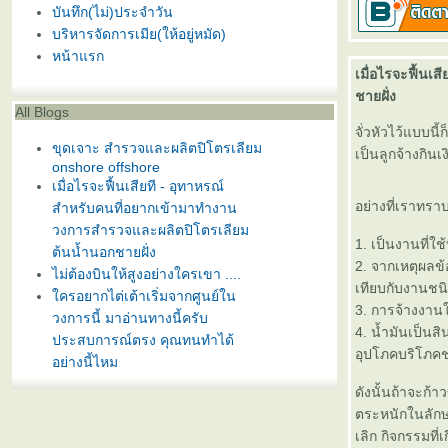
บันทึก(ไม่)ประจำวัน
บริหารจัดการเมีย(ให้อยู่หมัด)
หน้าแรก
เมื่อไรจะฟื้น
ชายฝั่ง
All Blogs
จั่วหัวไว้แบบน
ขุดเจาะ สำรวจและผลิตปิโตรเลียม
เป็นลูกจ้างกินเ
onshore offshore
เมื่อไรจะฟื้นเสียที - อุทาหรณ์
อย่างที่เราทร
สำหรับคนที่อยากเข้ามาทำงาน
วงการสำรวจและผลิตปิโตรเลียม
1. เป็นงานที่ใ
ต้นน้ำนอกชายฝั่ง
2. จากเหตุผลข้
ไม่ต้องบินให้สูงอย่างใครเขา ....
เทียบกับงานชนิ
ครอยากไต่เต้าเริ่มจากศูนย์ใน
3. การจ้างงานใ
วงการนี้ มาอ่านทางนี้ครับ
4. น้ำมันเป็นส
ประสบการณ์ตรง คุณทนทำได้
อุปโภคบริโภคช
อย่างนี้ไหม
Well Services คืออะไร
ดังนั้นถ้าจะก้
ประเทศเรามีน้ำมันเยอะไหม ทำไม
ตระหนักในลักษ
น้ำมันจึงแพง และ ฯลฯ
เลิก กิจกรรมที