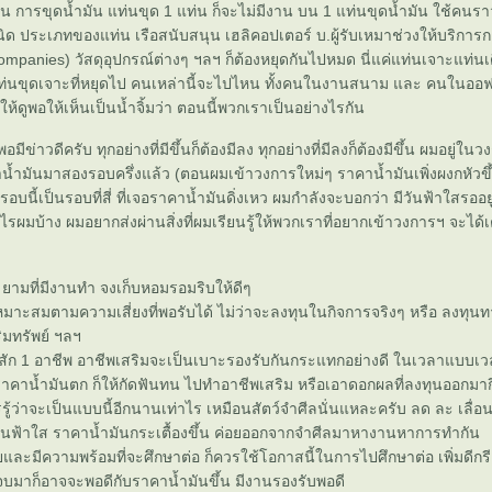
่อน การขุดน้ำมัน แท่นขุด 1 แท่น ก็จะไม่มีงาน บน 1 แท่นขุดน้ำมัน ใช้คน
ิด ประเภทของแท่น เรือสนับสนุน เฮลิคอปเตอร์ บ.ผู้รับเหมาช่วงให้บริการ
ompanies) วัสดุอุปกรณ์ต่างๆ ฯลฯ ก็ต้องหยุดกันไปหมด นี่แค่แท่นเจาะแท่นเด
ยแท่นขุดเจาะที่หยุดไป คนเหล่านี้จะไปไหน ทั้งคนในงานสนาม และ คนในออฟฟ
้ดูพอให้เห็นเป็นน้ำจิ้มว่า ตอนนี้พวกเราเป็นอย่างไรกัน
มีข่าวดีครับ ทุกอย่างที่มีขึ้นก็ต้องมีลง ทุกอย่างที่มีลงก็ต้องมีขึ้น ผมอยู่ในว
น้ำมันมาสองรอบครึ่งแล้ว (ตอนผมเข้าวงการใหม่ๆ ราคาน้ำมันเพิ่งผงกหัวขึ
รอบนี้เป็นรอบที่สี่ ที่เจอราคาน้ำมันดิ่งเหว ผมกำลังจะบอกว่า มีวันฟ้าใสรออยู่ ว
รผมบ้าง ผมอยากส่งผ่านสิ่งที่ผมเรียนรู้ให้พวกเราที่อยากเข้าวงการฯ จะได้เ
ยามที่มีงานทำ จงเก็บหอมรอมริบให้ดีๆ
หมาะสมตามความเสี่ยงที่พอรับได้ ไม่ว่าจะลงทุนในกิจการจริงๆ หรือ ลงทุนท
ิมทรัพย์ ฯลฯ
มสัก 1 อาชีพ อาชีพเสริมจะเป็นเบาะรองรับกันกระแทกอย่างดี ในเวลาแบบเวล
วราคาน้ำมันตก ก็ให้กัดฟันทน ไปทำอาชีพเสริม หรือเอาดอกผลที่ลงทุนออกมา
รู้ว่าจะเป็นแบบนี้อีกนานเท่าไร เหมือนสัตว์จำศีลนั่นแหละครับ ลด ละ เลื่อน
อวันฟ้าใส ราคาน้ำมันกระเตื้องขึ้น ค่อยออกจากจำศีลมาหางานหาการทำกัน
วัยและมีความพร้อมที่จะศึกษาต่อ ก็ควรใช้โอกาสนี้ในการไปศึกษาต่อ เพิ่มดีกรี
บมาก็อาจจะพอดีกับราคาน้ำมันขึ้น มีงานรองรับพอดี