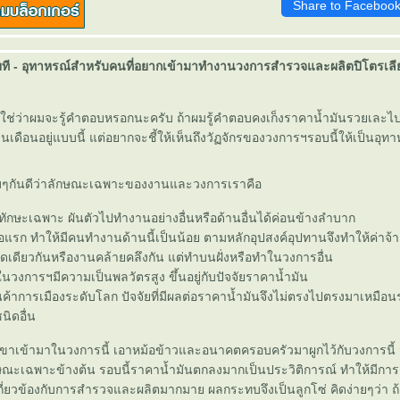
Share to Faceboo
เสียที - อุทาหรณ์สำหรับคนที่อยากเข้ามาทำงานวงการสำรวจและผลิตปิโตรเล
ี้ก็ใช่ว่าผมจะรู้คำตอบหรอกนะครับ ถ้าผมรู้คำตอบคงเก็งราคาน้ำมันรวยเละไปแ
งินเดือนอยู่แบบนี้ แต่อยากจะชี้ให้เห็นถึงวัฏจักรของวงการฯรอบนี้ให้เป็นอุท
าบๆกันดีว่าลักษณะเฉพาะของงานและวงการเราคือ
ช้ทักษะเฉพาะ ผันตัวไปทำงานอย่างอื่นหรือด้านอื่นได้ค่อนข้างลำบาก
อแรก ทำให้มีคนทำงานด้านนี้เป็นน้อย ตามหลักอุปสงค์อุปทานจึงทำให้ค่าจ้างค
ดเดียวกันหรืองานคล้ายคลึงกัน แต่ทำบนฝั่งหรือทำในวงการอื่น
นวงการฯมีความเป็นพลวัตรสูง ขึ้นอยู่กับปัจจัยราคาน้ำมัน
ินค้าการเมืองระดับโลก ปัจจัยที่มีผลต่อราคาน้ำมันจึงไม่ตรงไปตรงมาเหมือ
นิดอื่น
าวขาเข้ามาในวงการนี้ เอาหม้อข้าวและอนาคตครอบครัวมาผูกไว้กับวงการนี้ 
ณะเฉพาะข้างต้น รอบนี้ราคาน้ำมันตกลงมากเป็นประวิติการณ์ ทำให้มีการ 
่เกี่ยวข้องกับการสำรวจและผลิตมากมาย ผลกระทบจึงเป็นลูกโซ่ คิดง่ายๆว่า ถ้