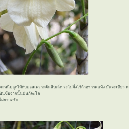
นีบลูกไม้กับมอสเพราะต้นลีบเล็ก จะไม่ผึ่งไว้ถ้าอากาศแห้ง มันจะเหียว พ
เป็นข้อจากนั้นมันก้จะโต
ยงไม่ยากครับ