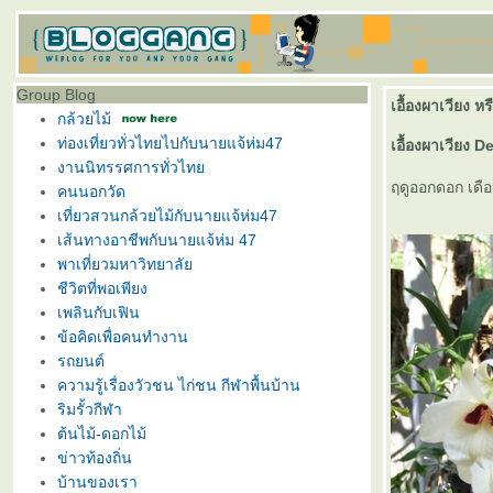
Group Blog
เอื้องผาเวียง 
กล้วยไม้
ท่องเที่ยวทั่วไทยไปกับนายแจ้ห่ม47
เอื้องผาเวียง
งานนิทรรศการทั่วไท
ฤดูออกดอก เดื
คนนอกวัด
เที่ยวสวนกล้วยไม้กับนายแจ้ห่ม47
เส้นทางอาชีพกับนายแจ้ห่ม 47
พาเที่ยวมหาวิทยาลั
ชีวิตที่พอเพียง
เพลินกับเฟิน
ข้อคิดเพื่อคนทำงาน
รถยนต์
ความรู้เรื่องวัวชน ไก่ชน กีฬาพื้นบ้าน
ริมรั้วกีฬา
ต้นไม้-ดอกไม้
ข่าวท้องถิ่น
บ้านของเรา