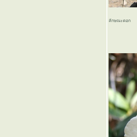
เลี้ยงกล้วยไม้โครงการหลวงดอยตุง
นะนำแหล่งซื้อเครื่องปลูกกล้วยไม้
ที่ทำจากกาบมะพร้าว
ลักษณะดอก
อ.ดำเนินสะดวก จ.ราชบุรี
รายงานสภาวะตลาดกล้วยไม้ที่
ตลาดดอยมูเซอ จ.ตาก (เดี๋ยวนี้เขา
พัฒนาแล้ว)
เอื้องเงิน (Dendrobium draconis )
รวมมิตรเอื้องสา
รองเท้านารีเหลืองเลยหรือรองเท้า
นารีคอขาว (Paphiopendilum
hirsutissimum)
เอื้องพวงหยก(ตาดำ) Dendrobium
finlayanum
เอื้องสายหลวง(Dendrobium
anosmum Lindl.) ราชินีของเอื้อง
สา
งานพระราชวังสวย กล้วยไม้งาม
นครปฐม 2553
เอื้องลายเสือ,เอื้องเสือโคร่ง
Staurochilus fasciatus Ridl.