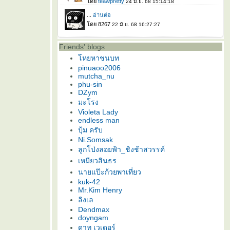
Friends' blogs
หยหาชนบท
pinuaoo2006
mutcha_nu
phu-sin
DZym
มะโรง
Violeta Lady
endless man
ปุ้ม ครับ
Ni.Somsak
ลูกโป่งลอยฟ้า_ชิงช้าสวรรค์
เหมียวสินธร
นายแป๊ะก้วยพาเที่ยว
kuk-42
Mr.Kim Henry
ลิงเล
Dendmax
doyngam
ดาท เวเดอร์