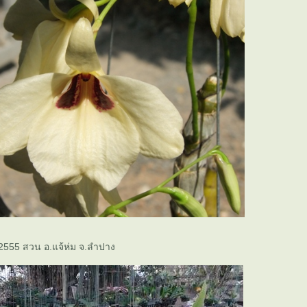
2555 สวน อ.แจ้ห่ม จ.ลำปาง