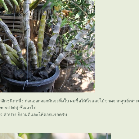
อีกชนิดหนึ่ง ก่อนออกดอกมันจะทิ้งใบ ผมซื้อไม้นิ้วและไม้ขวดจากศูนย์เพาะเลี้
ral lab) ซึ่งเอาไป
ห่ม จ.ลำปาง ก็งามดีและให้ดอกแรกครับ