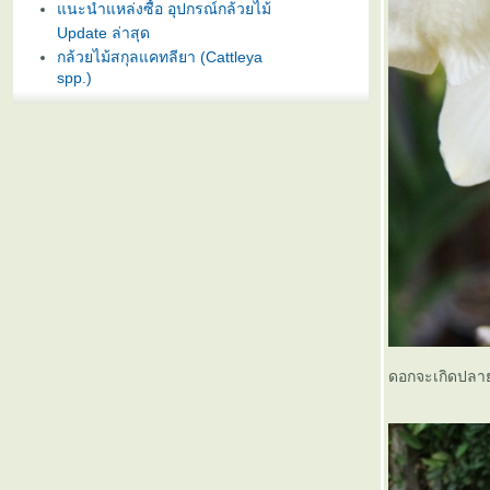
นะนำแหล่งซื้อ อุปกรณ์กล้วยไม้
Update ล่าสุด
กล้วยไม้สกุลแคทลียา (Cattleya
spp.)
กล้วยไม้สกุลช้าง ( Rhynchostylis
gigantea Ridl.)
กล้วยไม้ที่มือใหม่ควรหามาเลี้ยง
ตอนที่ 1
การเพาะเลี้ยงเนื้อเยื่อกล้วยไม้
(Orchids tissue culture)
การแยกตะเกียงเอื้องดอกมะเขือ
(Dendrobium hercoglossum
Rchb.f).
รองเท้านารี (Paphiopendilum sp.)
ฟ้ามุ่ย (Vanda coerulea Griff.)
ด่านสิงขร กับการเปลี่ยนแปลงใน
ทางที่ดีขึ้น
ดอกจะเกิดปลาย
ปรากฎการณ์ลานินญ่ากับกล้วยไม้
กล้วยไม้ดิน หรือ พิศมร
(Spathoglottis Blume)
กล้วยไม้และทุ่งนาในปีที่ฝนชุก
วิธีแยกตะเกียงของเอื้องสายหลวง