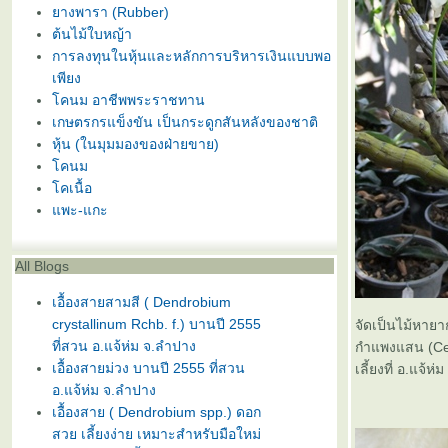
างพารา (Rubber)
ต้นไม้ใบหญ้า
การลงทุนในหุ้นและหลักการบริหารเงินแบบพอ
เพียง
คนม อาชีพพระราชทาน
เกษตรกรแข็งขัน เป็นกระดูกสันหลังของชาติ
หุ้น (ในมุมมองของฝ่ายขาย)
คนม
คเนื้อ
พะ-แกะ
All Blogs
เอื้องสายสามสี ( Dendrobium
crystallinum Rchb. f.) บานปี 2555
จัดเป็นไม้หายาก
ที่สวน อ.แจ้ห่ม จ.ลำปาง
กำแพงแสน (Cent
เอื้องสายม่วง บานปี 2555 ที่สวน
เลี้ยงที่ อ.แจ้
อ.แจ้ห่ม จ.ลำปาง
เอื้องสาย ( Dendrobium spp.) ดอก
สวย เลี้ยงง่าย เหมาะสำหรับมือใหม่