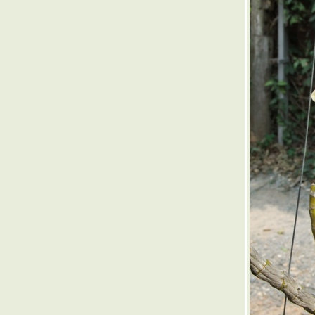
ลาว
ฟื้นฟูรองเท้านารีเหลืองปราจีน
กล้วยไม้ที่พบระหว่างเดินทาง
เที่ยวสวนกล้วยไม้ช่วงฤดูฝน
Aerides falcata Lindl เอื้องกุหลาบ
กระเป๋าเปิด
ลำปางแล้งและร้อนมากๆ....แต่ก็มี
กล้วยไม้สวยๆช่วยคลายร้อน
กล้วยไม้รองเท้านารี
Paphiopedilum honey จาก
ครงการหลวงดอยตุง
เอื้องครั่งสั้น(Dendrobium parishii
Rchb.f.) VS เอื้องครั่งยาว
(Dendrobium anosmum Lindl.)
ไอยเรศ (Rhynchostylis retusa
Blume.)
รองเท้านารีเหลืองปราจีน
(Paphiopendilum concolor )
เอื้องช้างน้าว หรือ เอื้องคำตา
ควาย( Dendrobium puchellum
Roxb. ex Lindl.)
วิธีการส่งฝักกล้วยไม้เข้า LAB เพาะ