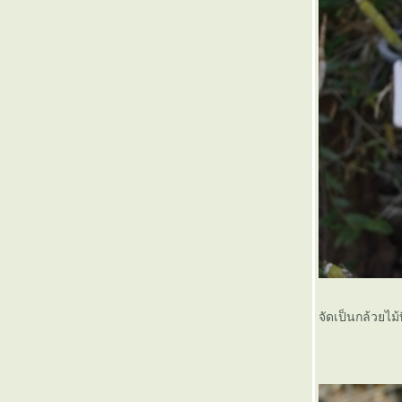
รางวัลการประกวดกล้วยไม้ หลัก
การเรียกชื่อและตัวย่อที่ชวนปวดหัว
สำหรับมือใหม่
กล้วยไม้ 4N มันคืออะไร
DIY การนำทางมะพร้าวหรือทาง
ตาลที่ไม่ได้ใช้มาทำที่ปลูกกล้วยไม้
กล้วยไม้ป่าที่ท่านอาจไม่ได้พบใน
สวนกล้วยไม้ทั่วไป
เอื้องมอนไข่(Dendrobium
thyrsiflorum Rchb.f.)
ข้อแนะนำในการซื้อกล้วยไม้พันธุ์
ท้ หรือกล้วยไม้ป่า
เทคนิคการออกขวดของกล้วยไม้
บางชนิด
การแยกกอกล้วยไม้ ซิมบิเดียม
Cymbidium Isadore Rosenfeld *
(Peterborough*Peterpan)
จัดเป็นกล้วยไม้
เอื้องคำ Dendrobium
chrysotoxum บานก่อนฤดู
กล้วยไม้ Before &After
น้ำและปุ๋ยสำหรับกล้วยไม้