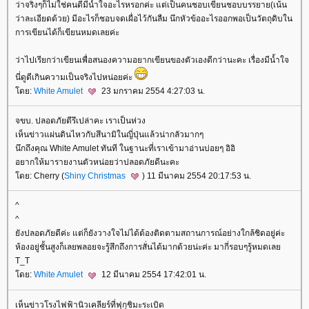
ว่าจริงๆก็ไม่ใช่คนดีมีน้ำใจอะไรหรอกค่ะ แต่เป็นคนชอบเขียนชอบบรรยาย(เน้น
ว่าละเอียดด้วย) มีอะไรก็ชอบจดเผื่อไว้กันลืม นึกหัวข้ออะไรออกพอเป็นวัตถุดิบใน
การเขียนได้ก็เขียนหมดเลยค่ะ
ว่าไปเรียกว่าเขียนเพื่อสนองความอยากเขียนของตัวเองดีกว่านะคะ เรื่องมีน้ำใจ
นี่ดูดีเกินความเป็นจริงไปหน่อยค่ะ
ดย:
White Amulet
23 มกราคม 2554 4:27:03 น.
จขบ. ปลอดภัยดีรึเปล่าคะ เราเป็นห่วง
เห็นข่าวแผ่นดินไหวกับสึนามิในญี่ปุ่นแล้วน่ากลัวมากๆ
นึกถึงคุณ White Amulet ทันที ในฐานะที่เราเข้ามาอ่านบ่อยๆ อิอิ
อยากให้มารายงานตัวหน่อยว่าปลอดภัยดีนะคะ
ดย: Cherry (
Shiny Christmas
) 11 มีนาคม 2554 20:17:53 น.
^
^
ังปลอดภัยดีค่ะ แต่ก็ยังวางใจไม่ได้ต้องติดตามสถานการณ์อย่างใกล้ชิดอยู่ค่ะ
ห้องอยู่ชั้นสูงก็เลยพลอยจะรู้สึกถึงการสั่นได้มากด้วยน่ะค่ะ มากี่รอบๆรู้หมดเล
T_T
ดย:
White Amulet
12 มีนาคม 2554 17:42:01 น.
เห็นข่าวโรงไฟฟ้านิวเคลียร์ที่ฟุกุชิมะระเบิด