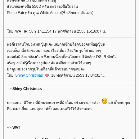
พอดีจะตัดสินใจซื้อเลนส์ตัวนี้อยู่
ส่วนกล้องคงซื้อ 550D ครับ กะว่ารอซื้อในงาน
Photo Fair ครับ คุุณ White Amulet(ชื่อเรียกยากจิงแฮะ)
ดย: WAT IP: 58.9.141.154 17 พฤศจิกายน 2553 15:16:07 น.
พอดีเราสนใจประเทศญี่ปุ่นค่ะ เลยกดเข้าบล็อกของคนที่อยู่ญี่ปุ่น
เจอบล็อกนี้แล้วชอบมากเลย เรื่องเที่ยวเรื่องกิน รูปก็สวยมากๆ
ถมยังมีเรื่องกล้องด้วย ซึ่งตอนนี้เราก็สนใจอยากได้กล้อง DSLR ซักตัว
จริงๆ เราไม่รู้เรื่องถ่ายรูปเลยค่ะ แต่ก็อยากถ่ายให้สวยๆ
มาดูมุมมองจากรูปในบล็อกนี้แล้วชอบมากๆเลยค่ะ
ดย:
Shiny Christmas
18 พฤศจิกายน 2553 15:04:31 น.
-->
Shiny Christmas
บอกเลยว่าดีใจค่ะ ที่มีคนชอบภาพที่มือใหม่อย่างเราถ่ายด้ว
ล้วก็ขอบคุณ
ที่แวะมาเยี่ยม แถมอุตส่าห์ทิ้งคอมเมนต์ไว้ให้ด้วยนะคะ
-->
WAT