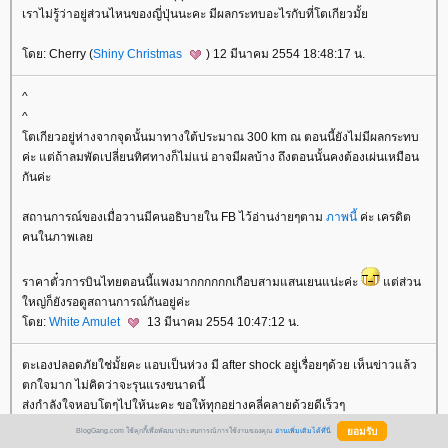
เราไม่รู้ว่าอยู่ส่วนไหนของญี่ปุ่นนะคะ มีผลกระทบอะไรกับที่โตเกียวมั้
ดย: Cherry (
Shiny Christmas
) 12 มีนาคม 2554 18:48:17 น.
^
^
ตเกียวอยู่ห่างจากจุดนั้นมาทางใต้ประมาณ 300 km ณ ตอนนี้ยังไม่มีผลกระทบ
ค่ะ แต่ถ้าลมพัดเปลี่ยนทิศทางก็ไม่แน่ อาจมีผลบ้าง ถึงตอนนั้นคงต้องเผ่นเหมือน
กันค่ะ
สถานการณ์ของเมื่อวานมีคนอธิบายใน FB ไว้อ่านง่ายๆตาม
ภาพนี้
ค่ะ เครดิต
คนในภาพเล
ราคาตั๋วการบินไทยตอนนี้แพงมากกกกกกเกือบสามแสนเยนแน่ะค่ะ
ต่ส่วน
หญ่ก็ยังรอดูสถานการณ์กันอยู่ค่ะ
ดย:
White Amulet
13 มีนาคม 2554 10:47:12 น.
ตะเองปลอดภัยใช่มั้ยคะ แอบเป็นห่วง มี after shock อยู่เรื่อยๆด้วย เห็นข่าวแล้ว
ตกใจมาก ไม่คิดว่าจะรุนแรงขนาดนี้
ส่งกำลังใจหอบโตๆไปให้นะคะ ขอให้ทุกอย่างคลี่คลายด้วยดีเร็วๆ
ดย: bubblebii IP: 58.10.204.19 13 มีนาคม 2554 13:55:15 น.
BlogGang.com ใช้คุกกี้เพื่อพัฒนาประสบการณ์การใช้งานของคุณ
อ่านเพิ่มเติมได้ที่นี่