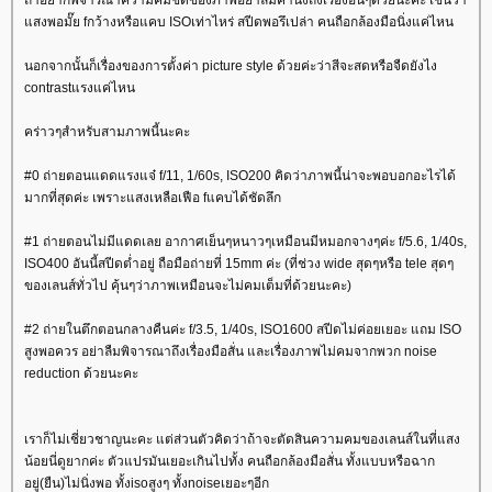
ถ้าอยากพิจารณาความคมชัดของภาพอย่าลืมคำนึงถึงเรื่องอื่นๆด้วยนะคะ เช่นว่า
สงพอมั๊ย fกว้างหรือแคบ ISOเท่าไหร่ สปีดพอรึเปล่า คนถือกล้องมือนิ่งแค่ไหน
นอกจากนั้นก็เรื่องของการตั้งค่า picture style ด้วยค่ะว่าสีจะสดหรือจืดยังไง
contrastแรงแค่ไหน
คร่าวๆสำหรับสามภาพนี้นะคะ
#0 ถ่ายตอนแดดแรงแจ๋ f/11, 1/60s, ISO200 คิดว่าภาพนี้น่าจะพอบอกอะไรได้
มากที่สุดค่ะ เพราะแสงเหลือเฟือ fแคบได้ชัดลึก
#1 ถ่ายตอนไม่มีแดดเลย อากาศเย็นๆหนาวๆเหมือนมีหมอกจางๆค่ะ f/5.6, 1/40s,
ISO400 อันนี้สปีดต่ำอยู่ ถือมือถ่ายที่ 15mm ค่ะ (ที่ช่วง wide สุดๆหรือ tele สุดๆ
ของเลนส์ทั่วไป คุ้นๆว่าภาพเหมือนจะไม่คมเต็มที่ด้วยนะคะ)
#2 ถ่ายในตึกตอนกลางคืนค่ะ f/3.5, 1/40s, ISO1600 สปีดไม่ค่อยเยอะ แถม ISO
สูงพอควร อย่าลืมพิจารณาถึงเรื่องมือสั่น และเรื่องภาพไม่คมจากพวก noise
reduction ด้วยนะคะ
เราก็ไม่เชี่ยวชาญนะคะ แต่ส่วนตัวคิดว่าถ้าจะตัดสินความคมของเลนส์ในที่แสง
น้อยนี่ดูยากค่ะ ตัวแปรมันเยอะเกินไปทั้ง คนถือกล้องมือสั่น ทั้งแบบหรือฉาก
อยู่(ยืน)ไม่นิ่งพอ ทั้งisoสูงๆ ทั้งnoiseเยอะๆอีก