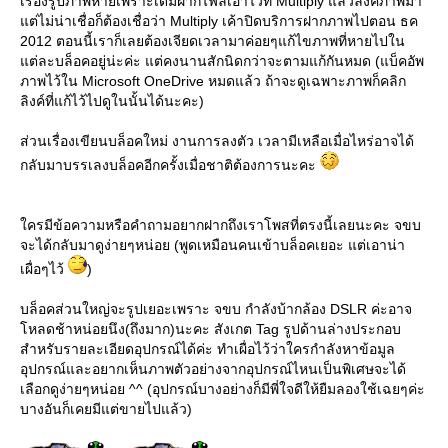
เรื่องรูปภาพหายเพราะเดิมฝากไฟล์เอาไว้ที่ Multiply แล้วลิงค์ภาพมา
ต่ไม่น่าเชื่อก็ต้องเชื่อว่า Multiply เค้าปิดบริการฝากภาพไปตอน ธค
2012 ตอนนี้เราก็เลยต้องเจียดเวลามาค่อยๆแก้ไขภาพที่หายไปใน
ต่ละบล็อคอยู่น่ะค่ะ แต่คงนานสักนิดกว่าจะตามแก้กันหมด (แบ็คอัพ
ภาพไว้ใน Microsoft OneDrive หมดแล้ว ถ้าจะดูเฉพาะภาพก็คลิก
ลิงค์ที่แก้ไว้ไปดูในนั้นได้นะคะ)
ส่วนเรื่องเขียนบล็อคใหม่ งานการลงตัว เวลามีเหลือเมื่อไหร่อาจได้
กลับมาบรรเลงบล็อคอีกครั้งเมื่อชาติต้องการนะคะ
ครมีข้อความหรือคำถามอยากฝากถึงเราโพสที่ตรงนี้เลยนะคะ จขบ
จะได้กลับมาดูง่ายๆหน่อย (พูดเหมือนคนเข้าบล็อคเยอะ แต่เอาน่า
เผื่อๆไว้
)
บล็อคส่วนใหญ่จะรูปเยอะเพราะ จขบ กำลังบ้ากล้อง DSLR ค่ะอาจ
หลดช้าหน่อยนึง(ถึงมาก)นะคะ สังเกต Tag รูปด้านล่างประกอบ
สำหรับรายละเอียดอุปกรณ์ได้ค่ะ ทำเผื่อไว้ว่าใครกำลังหาข้อมูล
อุปกรณ์และอยากเห็นภาพตัวอย่างจากอุปกรณ์ไหนเป็นพิเศษจะได้
เลือกดูง่ายๆหน่อย ^^ (อุปกรณ์บางอย่างก็มีพี่ใจดีให้ยืมลองใช้เฉยๆค่ะ
บางอันก็เคยมีแต่ขายไปแล้ว)