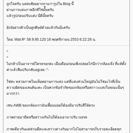
ถูกใจครับ แต่สงสัยอยากถามว่ารูปใน Blog นี้
ผ่านการแต่งภาพอีกทีใช่มั้ืยครับ
ล้วรูปก่อนปรับแต่ง นี่ดีมั้ยครับ
ังงัยฝากตัวเป็นลูกศิษย์ด้วยแล้วกันน๊ะครับ
ดย: Wat IP: 58.9.95.120 16 พฤศจิกายน 2553 6:22:26 น.
^
^
ไม่กล้าเป็นอาจารย์ใครหรอกค่ะ เมื่อเดือนก่อนเพิ่งปล่อยไก่นึกว่ากล้องเจ๊ง ที่แท้ตั้ง
ค่าแล้วลืมปรับกลับอยู่เลย -"-
ช่ค่ะ หลายภาพในบล็อคผ่านการแต่ง แต่ที่แต่งส่วนใหญ่มันไม่ใช่อะไรที่เป็น
ความผิดของเลนส์นะคะ เป็นพวกข้อจํากัดของกล้องหรือสภาวะแสงในขณะนั้นๆ
มากกว่า
เช่น AWB ของกล้องเรามันเพี้ยนบ่อยก็ต้องมีมาปรับสีให้ตรง
ภาพถ่ายมามืดหรือสว่างเกินไปก็ต้องเอามาปรับ curve
ภาพเดียวกันแต่ส่วนมืดและสว่างต่างกันมากไปไม่สามารถเก็บรายละเอียดทุก