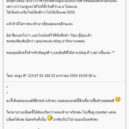
อีกอย่างหนึ่ง..หวังไว้ว่าซากุระที่สวนอุเอโนะจะบานช้าเหมือนปีที่แล้วอีกนะคะ
เพราะกว่านกยูงจะได้ไปก็ตั้งวันที่ 9 เม.ย.โน่นแน่ะ
ได้เห็นช่วงเริ่มโรยก็ยังดีกว่าไม่ได้เห็นเลย 5555
ล้วถ้ามีโอกาสจะเข้ามาเยี่ยมคุณเกดอีกนะคะ
อ้อ! ลืมบอกไปว่า แอบไปเม้นท์ไว้ทีนึงที่หน้า Tips ญี่ปุ่นแล้ว
ขอชมเพิ่มเติมอีกว่า คุณเกดแต่ง blog น่ารักมากเลยค่ะ
ขอบคุณอีกครั้งสำหรับข้อมูลดี ๆ และยินดีที่ได้อ่าน blog ดี ๆ อย่างนี้นะคะ ^^
ดย: นกยูง IP: 115.67.91.160 22 มกราคม 2554 19:05:30 น.
^
^
ตะกี้เห็นคอมเมนต์ที่อีกหน้าแล้วค่ะ เจอคอมเมนต์นี้อีกเดี๋ยวปลื้มตัวลอยพอดี
ครมาอ่านบล็อคนี้ได้ต้องเรียกว่าหลงเข้ามาจริงๆค่ะ ไม่เชื่อดู counter แต่ละ
บล็อคได้เลย น้อยๆกันทั้งนั้น
อาศัยเก็บไว้อ่านเองเป็นหลักค่ะ