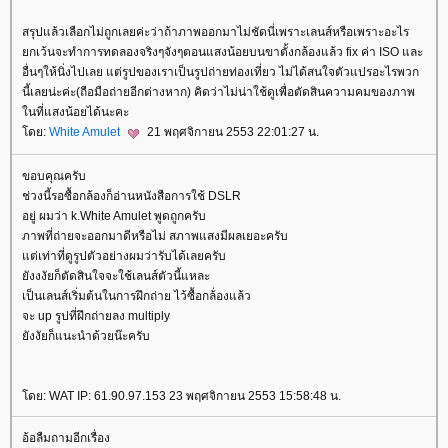
สรุปแล้วเลือกไม่ถูกเลยค่ะว่าถ้าภาพออกมาไม่ชัดนี่เพราะเลนส์หรือเพราะอะไร
กเว้นจะทำการทดลองจริงๆจังๆตอนแสงน้อยบนขาตั้งกล้องแล้ว fix ค่า ISO และ
อื่นๆให้นิ่งไปเลย แต่รูปของเราเป็นรูปถ่ายท่องเที่ยว ไม่ได้สนใจตัวแปรอะไรพวก
นี้เลยน่ะค่ะ(ถือมือถ่ายอีกต่างหาก) คิดว่าไม่น่าใช้ดูเพื่อตัดสินความคมของภาพ
นที่แสงน้อยได้นะคะ
ดย:
White Amulet
21 พฤศจิกายน 2553 22:01:27 น.
ขอบคุณครับ
ช่วงนี้รอซื้อกล้องก็อ่านหนังสือการใช้ DSLR
อยู่ ผมว่า k.White Amulet พูดถูกครับ
ภาพที่ถ่ายจะออกมาดีหรือไม่ สภาพแสงมีผลเยอะครับ
ต่เท่าที่ดูรูปตัวอย่างผมว่ารับได้เลยครับ
ังงงัยก็ตัดสินใจจะใช้เลนส์ตัวนี้แหละ
เป็นเลนส์เริ่มต้นในการฝึกถ่าย ไว้ซื้อกล้่องแล้ว
จะ up รูปที่ฝึกถ่ายลง multiply
ังงัยก็แนะนำด้วยน๊ะครับ
ดย: WAT IP: 61.90.97.153 23 พฤศจิกายน 2553 15:58:48 น.
อ้อลืมถามอีกเรื่อง