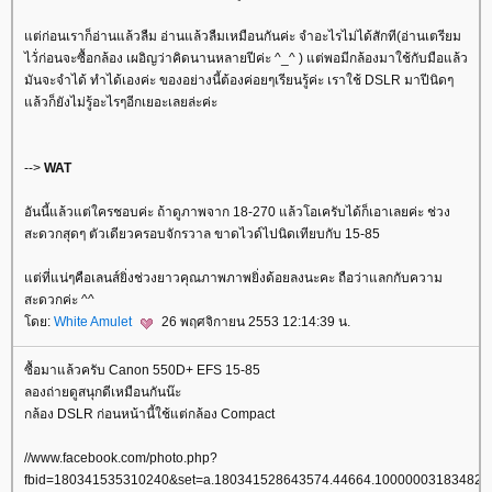
ต่ก่อนเราก็อ่านแล้วลืม อ่านแล้วลืมเหมือนกันค่ะ จำอะไรไม่ได้สักที(อ่านเตรียม
ไว้่ก่อนจะซื้อกล้อง เผอิญว่าคิดนานหลายปีค่ะ ^_^ ) แต่พอมีกล้องมาใช้กับมือแล้ว
มันจะจำได้ ทำได้เองค่ะ ของอย่างนี้ต้องค่อยๆเรียนรู้ค่ะ เราใช้ DSLR มาปีนิดๆ
ล้วก็ยังไม่รู้อะไรๆอีกเยอะเลยล่ะค่ะ
-->
WAT
อันนี้แล้วแต่ใครชอบค่ะ ถ้าดูภาพจาก 18-270 แล้วโอเครับได้ก็เอาเลยค่ะ ช่วง
สะดวกสุดๆ ตัวเดียวครอบจักรวาล ขาดไวด์ไปนิดเทียบกับ 15-85
ต่ที่แน่ๆคือเลนส์ยิ่งช่วงยาวคุณภาพภาพยิ่งด้อยลงนะคะ ถือว่าแลกกับความ
สะดวกค่ะ ^^
ดย:
White Amulet
26 พฤศจิกายน 2553 12:14:39 น.
ซื้อมาแล้วครับ Canon 550D+ EFS 15-85
ลองถ่ายดูสนุกดีเหมือนกันน๊ะ
กล้อง DSLR ก่อนหน้านี้ใช้แต่กล้อง Compact
//www.facebook.com/photo.php?
fbid=180341535310240&set=a.180341528643574.44664.100000031834827