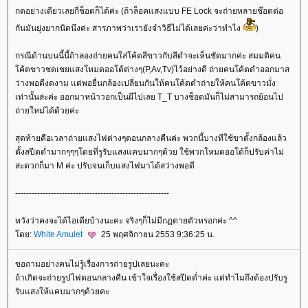
กดอย่างเดียวเลยกี่ช็อตก็ได้ค่ะ (ถ้าล็อคแสงแบบ FE Lock จะถ่ายหลายช๊อตต่อ
กันมันยุ่งยากนิดนึงค่ะ สารภาพว่าเรายังจำวิธีไม่ได้เลยค่ะว่าทำไง
)
กรณีด้านบนนี้นี้ถ้าลองถ่ายคนใส่โค้ตสีขาวกับสีดำจะเห็นชัดมากค่ะ สมมติคน
ค้ตขาวชดเชยแสงโหมดออโต้ต่างๆ(P,Av,Tv)ไว้อย่างดี ถ่ายคนโค้ตดำออกมาส
ว่างพอดีงดงาม แต่พอยื่นกล้องเปลี่ยนกันให้คนโค้ตดำถ่ายให้คนโค้ตขาวมั่ง
เท่านั้นล่ะค่ะ ออกมาหน้าวอกเป็นผีไปเลย T_T บางช็อตมันก็ไม่สามารถย้อนไป
ถ่ายใหม่ได้ด้วยค่ะ
สุดท้ายคือเวลาถ่ายแสงไฟต่างๆตอนกลางคืนค่ะ พวกนี้บางทีใช้ขาตั้งกล้องแล้ว
ตั้งสปีดต่ำมากๆๆๆโดยที่รูรับแสงแคบมากๆด้วย ใช้พวกโหมดออโต้ก็ปรับค่าไม่
สะดวกก็มา M ค่ะ ปรับจนเก็บแสงไฟมาได้สว่างพอดี
--------------------------------------------------------
หวังว่าคงจะได้ไอเดียบ้างนะคะ จริงๆก็ไม่มีกฏตายตัวหรอกค่ะ ^^
ดย:
White Amulet
25 พฤศจิกายน 2553 9:36:25 น.
ขอถามอย่างคนไม่รู้เรื่องการถ่ายรูปเลยนะคะ
ถ้าเกิดจะถ่ายรูปไฟตอนกลางคืน เข้าใจเรื่องใช้สปีดต่ำค่ะ แต่ทำไมถึงต้องปรับรู
รับแสงให้แคบมากๆด้วยคะ