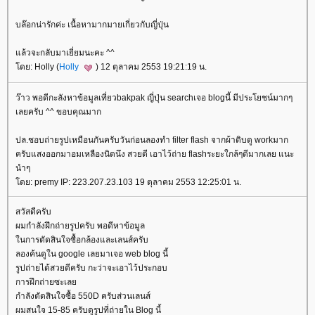
บล๊อกน่ารักค่ะ เนื้อหามากมายเกี่ยวกับญี่ปุ่น
ล้วจะกลับมาเยี่ยมนะคะ ^^
ดย: Holly (
Holly
) 12 ตุลาคม 2553 19:21:19 น.
ว๊าว พอดีกะลังหาข้อมูลเที่ยวbakpak ญี่ปุ่น searchเจอ blogนี้ มีประโยชน์มากๆ
เลยครับ ^^ ขอบคุณมาก
ปล.ชอบถ่ายรูปเหมือนกันครับวันก่อนลองทำ filter flash จากผ้าดิบดู workมาก
ครับแสงออกมาอมเหลืองนิดนึง สวยดี เอาไว้ถ่าย flashระยะใกล้ๆดีมากเลย แนะ
นำๆ
ดย: premy IP: 223.207.23.103 19 ตุลาคม 2553 12:25:01 น.
สวัสดีครับ
ผมกำลังฝึกถ่ายรูปครับ พอดีหาข้อมูล
นการตัดสินใจซื้อกล้องและเลนส์ครับ
ลองค้นดูใน google เลยมาเจอ web blog นี้
รูปถ่ายได้สวยดีครับ กะว่าจะเอาไว้ประกอบ
การฝึกถ่ายซะเล
กำลังตัดสินใจซื้อ 550D ครับส่วนเลนส์
ผมสนใจ 15-85 ครับดูรูปที่ถ่ายใน Blog นี้