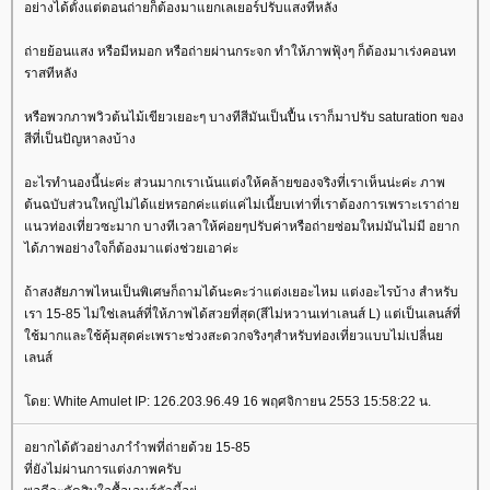
อย่างได้ตั้งแต่ตอนถ่ายก็ต้องมาแยกเลเยอร์ปรับแสงทีหลัง
ถ่ายย้อนแสง หรือมีหมอก หรือถ่ายผ่านกระจก ทําให้ภาพฟุ้งๆ ก็ต้องมาเร่งคอนท
ราสทีหลัง
หรือพวกภาพวิวต้นไม้เขียวเยอะๆ บางทีสีมันเป็นปื้น เราก็มาปรับ saturation ของ
สีที่เป็นปัญหาลงบ้าง
อะไรทํานองนี้น่ะค่ะ ส่วนมากเราเน้นแต่งให้คล้ายของจริงที่เราเห็นน่ะค่ะ ภาพ
ต้นฉบับส่วนใหญ่ไม่ได้แย่หรอกค่ะแต่แค่ไม่เนี้ยบเท่าที่เราต้องการเพราะเราถ่า
นวท่องเที่ยวซะมาก บางทีเวลาให้ค่อยๆปรับค่าหรือถ่ายซ่อมใหม่มันไม่มี อยาก
ได้ภาพอย่างใจก็ต้องมาแต่งช่วยเอาค่ะ
ถ้าสงสัยภาพไหนเป็นพิเศษก็ถามได้นะคะว่าแต่งเยอะไหม แต่งอะไรบ้าง สําหรับ
เรา 15-85 ไม่ใช่เลนส์ที่ให้ภาพได้สวยที่สุด(สีไม่หวานเท่าเลนส์ L) แต่เป็นเลนส์ที่
ช้มากและใช้คุ้มสุดค่ะเพราะช่วงสะดวกจริงๆสําหรับท่องเที่ยวแบบไม่เปลี่น
เลนส์
ดย: White Amulet IP: 126.203.96.49 16 พฤศจิกายน 2553 15:58:22 น.
อยากได้ตัวอย่างภาำำพที่ถ่ายด้วย 15-85
ที่ยังไม่ผ่านการแต่งภาพครับ