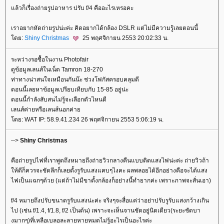
ล้วก็เรื่องถ่ายรูปอาหาร ปรับ f/4 คืออะไรเหรอคะ
เราอยากหัดถ่ายรูปน่ะค่ะ คิดอยากได้กล้อง DSLR แต่ไม่มีความรู้เลยตอนนี้
ดย:
Shiny Christmas
25 พฤศจิกายน 2553 20:02:33 น.
ระหว่างรอซื้อในงาน Photofair
ดูข้อมูลเลนส์ในเน็ต Tamron 18-270
ท่าทางน่าสนใจเหมือนกันน๊ะ ช่วงโฟกัสครอบคลุมดี
ตอนนี้เลยหาข้อมูลเปรียบเทียบกับ 15-85 อยู่น่ะ
ตอนนี้กำลังสับสนไม่รู้จะเลือกตัวไหนดี
เลนส์ค่ายหรือเลนส์นอกค่า
ดย: WAT IP: 58.9.41.234 26 พฤศจิกายน 2553 5:06:19 น.
-->
Shiny Christmas
คือถ่ายรูปไฟที่เราพูดถึงหมายถึงถ่ายวิวกลางคืนแบบติดแสงไฟน่ะค่ะ ถ่ายวิวถ้า
ห้ดีก็ควรจะชัดลึกก็เลยตั้งรูรับแสงแคบๆไงคะ ผลพลอยได้อีกอย่างคือจะได้แสง
ไฟเป็นแฉกๆด้วย (แต่ถ้าไม่มีขาตั้งกล้องก็อย่างนี้ทำยากค่ะ เพราะภาพจะสั่นเอา)
f/4 หมายถึงปรับขนาดรูรับแสงน่ะค่ะ จริงๆจะสื่อแค่ว่าอย่าปรับรูรับแสงกว้างเกิน
ไป (เช่น f/1.4, f/1.8, f/2 เป็นต้น) เพราะจะเห็นจานชัดอยู่นิดเดียว(ระยะชัดบา
งมากๆ)ที่เหลือเบลอละลายหายหมดไม่รู้อะไรเป็นอะไรค่ะ