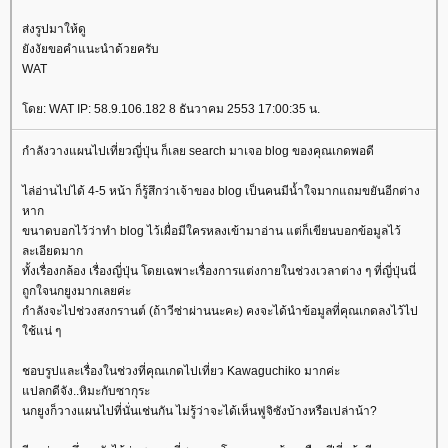
ส่งรูปมาให้ดู
ังงัยขอคำแนะนำด้วยครับ
WAT
ดย: WAT IP: 58.9.106.182 8 ธันวาคม 2553 17:00:35 น.
กำลังวางแผนไปเที่ยวญี่ปุ่น ก็เลย search มาเจอ blog ของคุณเกดพอดี
ไล่อ่านไปได้ 4-5 หน้า ก็รู้สึกว่าเจ้าของ blog เป็นคนมีน้ำใจมากแถมขยันอีกต่าง
หาก
ขนาดบอกไว้ว่าทำ blog ไว้เผื่อมีใครหลงเข้ามาอ่าน แต่ก็เขียนบอกข้อมูลไว้
ละเอียดมาก
ทั้งเรื่องกล้อง เรื่องญี่ปุ่น โดยเฉพาะเรื่องการแต่งกายในช่วงเวลาต่าง ๆ ที่ญี่ปุ่นนี่
ถูกใจนกยูงมากเลยค่ะ
กำลังจะไปช่วงสงกรานต์ (ถ้าวีซ่าผ่านนะคะ) คงจะได้นำข้อมูลที่คุณเกดลงไว้ไป
ช้แน่ ๆ
ชอบรูปและเรื่องในช่วงที่คุณเกดไปเที่ยว Kawaguchiko มากค่ะ
ปลกดีจัง..หิมะกับซากุระ
นกยูงก็วางแผนไปที่นั่นเช่นกัน ไม่รู้ว่าจะได้เห็นฟูจิซังบ้างหรือเปล่าน้า?