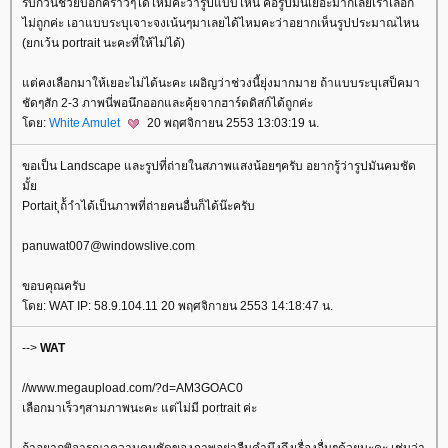
รบกวนช่วยบอกคร่าวๆได้ไหมคะว่ารูปแบบไหน คือรูปมันเยอะมากเลยเราเลือก
ไม่ถูกค่ะ เอาแบบระบุเจาะจงเน้นๆมาเลยได้ไหมคะว่าอยากเห็นรูปประมาณไหน
(ยกเว้น portrait นะคะที่ให้ไม่ได้)
ต่คงเลือกมาให้เยอะไม่ได้นะคะ เผอิญว่าช่วงนี้ยุ่งมากมาย ถ้าแบบระบุเสป็คมา
ชัดๆสัก 2-3 ภาพนี่พอนึกออกและคุ้ยจากฮาร์ดดิสก์ได้ถูกค่ะ
ดย:
White Amulet
20 พฤศจิกายน 2553 13:03:19 น.
ขอเป็น Landscape และรูปที่ถ่ายในสภาพแสงน้อยๆครับ อยากรู้ว่ารูปมันคมชัด
มั้
Portait ุถ้้าำได้เป็นภาพที่ถ่ายคนอื่นก็ได้น๊ะครับ
panuwat007@windowslive.com
ขอบคุณครับ
ดย: WAT IP: 58.9.104.11 20 พฤศจิกายน 2553 14:18:47 น.
-->
WAT
//www.megaupload.com/?d=AM3GOAC0
เลือกมาเร็วๆสามภาพนะคะ แต่ไม่มี portrait ค่ะ