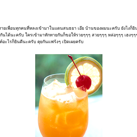
ทายเพื่อนทุกคนที่หลงเข้ามาในแดนสนธยา เอ๊ย บ้านของผมนะครับ ยังไงก็ยินดีท
นได้นะครับ ใครเข้ามาทักทายกันก็ขอให้รวยๆๆๆ สวยๆๆๆ หล่อๆๆๆ เฮงๆๆๆ
ท์อะไรก็ยินดีนะครับ คุยกันแฟร้งๆ เปิดเผยครับ