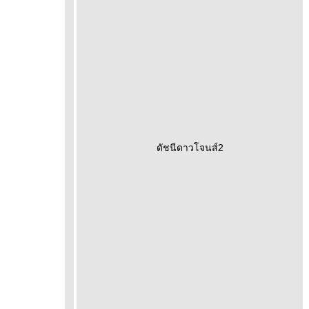
ดัชนีดาวโจนส์2