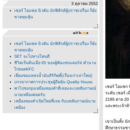
3 ตุลาคม 2552
เซอร์ ไอแซค นิวตัน นักฟิสิกส์ผู้ปราชเปรื่อง ก็ยัง
ขาดทุนหุ้น
เซอร์ ไอแซค นิวตัน นักฟิสิกส์ผู้ปราชเปรื่อง ก็ยัง
ขาดทุนหุ้น
SET จะไปทางไหนดี
ชีวิตเริ่มต้นเมื่อ 65 ของผู้พันแซนเดอร์ส ตำนาน
ไก่ทอดKFC
เยี่ยมชมแหล่งน้ำมันสิริกิตติ์(เรื่องเก่าเล่าใหม่)
บรรยากาศการประชุมผู้ถือหุ้น Quality House
เซอร์ ไอแซก 
พาไปชมขุมเหมืองทองคำที่เลยและบทสัมภาษณ์
ระดับ เซอร์ เ
นายเหมืองต่อครับ
2185 ตาย 20 
เหมืองทองคำเปิดใหม่ที่เลย กับบทสัมภาษณ์นา
ละพระเจ้าท้า
เหมือง
วะมาชมเหมืองทองที่เลยกันนะครับ
มารู้จักเหมืองแร่ทองคำภูทับฟ้ากันครับ
เขาเป็นทั้ง น
ตอนนี้เราหาน้ำมันได้เยอะแค่ไหนแล้วครับ
ศึกษาธรรมชาต