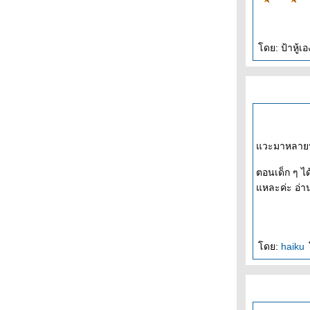
ดย: ป้าหู้เอ
วะมาหลายหนแ
ตอนเด็ก ๆ ได
หละค่ะ อ่านแล
ดย:
haiku