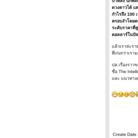
บ้าคลั่ง นักพ
ดวงดาวได้ แต่
กำไรถึง 100 เ
ครอบงำโดยควา
ระดับราคาที่ส
ดอลลาร์ในปัจจ
ล้วเราล่ะราย
ที่เก่งกว่าเร
ปล.เรื่องราวข
ชื่อ The Inte
ละ แนวทางควบค
Create Date 