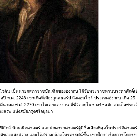
นิวตัน เป็นนายกสภาราชบัณฑิตของอังกฤษ ได้รับพระราชทานบรรดาศักดิ์เ
มื่อปี พ.ศ. 2248 เขาเกิดที่เมืองวูลสธอร์ป ลิงคอนไชร์ ประเทศอังกฤษ เกิด 2
มีนาคม พ.ศ. 2270 เขาไม่เคยแต่งงาน มีชีวิตอยู่ในช่วงรัชสมัย สมเด็จพระ
ยสระ แห่งสมัยกรุงศรีอยุธยา
ักฟิสิกส์ นักคณิตศาสตร์ และนักดาราศาสตร์ผู้มีชื่อเสียงที่สุดในประวัติศาสต
ิของแสงสว่าง และได้สร้างกล้องโทรทรรศน์ขึ้น เขาศึกษาเรื่องการโคจร