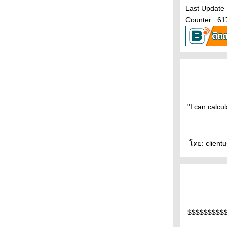
Last Update 
Counter : 6
"I can calcu
ดย: client
$$$$$$$$$