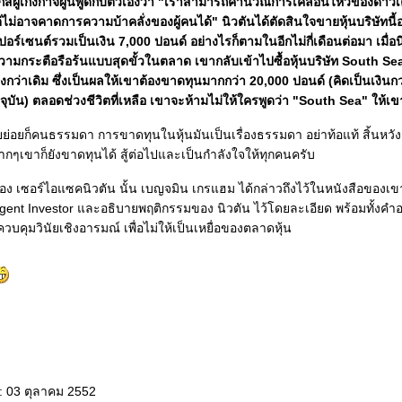
ิสิกส์ผู้เก่งกาจผู้นี้พูดกับตัวเองว่า "เราสามารถคำนวณการเคลื่อนไหวของดา
ไม่อาจคาดการความบ้าคลั่งของผู้คนได้" นิวตันได้ตัดสินใจขายหุ้นบริษัทนี
ปอร์เซนต์รวมเป็นเงิน 7,000 ปอนด์ อย่างไรก็ตามในอีกไม่กี่เดือนต่อมา เมื่อน
มกระตือรือร้นแบบสุดขั้วในตลาด เขากลับเข้าไปซื้อหุ้นบริษัท South Sea 
ูงกว่าเดิม ซึ่งเป็นผลให้เขาต้องขาดทุนมากกว่า 20,000 ปอนด์ (คิดเป็นเงินกว
ุบัน) ตลอดช่วงชีวิตที่เหลือ เขาจะห้ามไม่ให้ใครพูดว่า "South Sea" ให้เข
ย่อยก็คนธรรมดา การขาดทุนในหุ้นมันเป็นเรื่องธรรมดา อย่าท้อแท้ สิ้นหวั
ามากๆเขาก็ยังขาดทุนได้ สู้ต่อไปและเป็นกำลังใจให้ทุกคนครับ
อง เซอร์ไอแซคนิวตัน นั้น เบญจมิน เกรแฮม ได้กล่าวถึงไว้ในหนังสือของเข
lligent Investor และอธิบายพฤติกรรมของ นิวตัน ไว้โดยละเอียด พร้อมทั้งคำ
ุมวินัยเชิงอารมณ์ เพื่อไม่ให้เป็นเหยื่อของตลาดหุ้น
: 03 ตุลาคม 2552