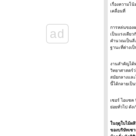
รงบันดาลใจ(ตอน2)
เรื่องความโน
รงบันดาลใจ(ตอนที่1)
เคลื่อนที่
การหล่นของผล
ad
เป็นแรงเดียวก
คำนวณเป็นสิ่ง
ฐานะที่ต่างเป
งานสำคัญได้ทำ
วิทยาศาสตร์ว่า
สมัยกลางและไ
นี้ได้กลายเป
เซอร์ ไอแซค 
่อยทั่วไป ดังเ
นฤดูใบไม้ผลิป
ของบริษัทเซาส