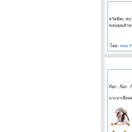
สวัสดีค่ะ ส
ขอบคุณสำหรับ
ดย:
miss F
ก๊อก...ก๊อก..
วะมาเยี่ยมคร