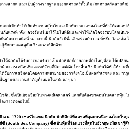
้มถ่วงสากล และเป็นผู้วางรากฐานของกลศาสตร์ดั้งเดิม (กลศาสตร์คลาสสิก
แอปเปิลทำให้เกิดคำถามอยู่ในใจของนิวตันว่าแรงของโลกที่ทำให้ผลแอปเ
ันกับแรงที่ “ดึง” ดวงจันทร์เอาไว้ไม่ไปที่อื่นและทำให้เกิดโคจรรอบโลกเป็น
ยืนยันความคิดนี้ นอกจากนี้ นิวตันยังมีชื่อเสียงร่วมกับ กอทท์ฟรีด วิลเฮล์ม 
็นผู้พัฒนาแคลคูลัสเชิงอนุพันธ์อีกด้ว
ให้นิวตันได้รับการยอมรับว่าเป็นนักฟิสิกส์กายภาพที่ยิ่งใหญ่ที่สุด ได้เปลี่
ด้วยการเคลื่อนที่ของเทห์วัตถุที่มีมาแต่เดิมโดยสิ้นเชิง นิวตันได้ทำให้งานที่เร
ด้รับการเสริมต่อโดยความพยายามของกาลิเลโอเป็นผลสำเร็จลง และ “กฎการ
็นพื้นฐานของงานสำคัญทั้งหมดในสมัยต่อๆ มา
นิวตัน ซึ่งเป็นอัจฉริยะในทางคณิตศาสตร์ แต่กลับต้องขาดทุนในตลาดหุ้น 
รื่องราวดังต่อไปนี้
ี ค.ศ. 1720 เซอร์ไอแซค นิวตัน นักฟิสิกส์ที่ฉลาดที่สุดคนหนึ่งของโลกในยุคน
์ซี (South Sea Company) ซึ่งเป็นหุ้นที่ร้อนแรงที่สุดในอังกฤษ เมื่อเขารู้สึ