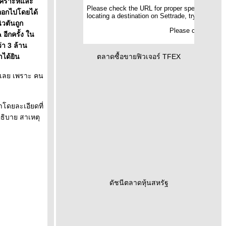
วเคราะห์และ
้ออกไปโดยได้
ิวตันถูก
อีกครั้ง ใน
่า 3 ล้าน
าได้ยิน
ตลาดซื้อขายฟิวเจอร์ TFEX
งเลย เพราะ คน
าโดยละเอียดที่
อธิบาย สาเหตุ
ดัชนีตลาดหุ้นสหรัฐ