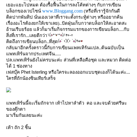
เยอะแยะไปหมด ต้องรื้อฟื้นในการลงโค้ทต่างๆ กับการเขียน
www.Bloggang.com
บล็อกของเวปไซน์
(หรือที่เรารู้จักกันดี
ติดปากพันทิป นั่นเองเวลาที่เราจะตั้งกระทู้ต่างๆ หรืออยากค้น
เรื่องอะไรต้องยกให้เขาเลย)..
ปัดฝุ่นเก็บกวาดบล็อกให้สะอาดสะ
อ้านเรีบยร้อย แล้วก็มาเริ่มกิจกรรมแรกของการเขียนบล็อก....กับ
สิ่งที่เรารัก...เลยดีกว่า
คิดถึงการเขียนบล็อก..ที่สุด
กลับมาอีกครั้งคราวนี้กับการเขียนแพทเทิร์นแปล..ต้นฉบับเป็น
พทเทิร์นจากประเทศจีน.....
ปล.แพทเทิร์นยังไม่ครบนะค่ะ ส่วนที่เหลือคือชุด และหมวก ติดต่อ
ได้ 1 ช่องทาง
เฟสบุ๊ค Phet Isterling หรือใครจะลองออกแบบชุดเองก็ได้นะค่ะ...
ครที่ถักน้องซินเทียร์เสร็จ
พทเทิร์นนี้จะเริ่มถักจาก เท้าไปหาลำตัว คอ และจบด้วยศรีษะ
ของตุ๊กตา
มาเริ่มกันเลยนะค่ะ
เท้า ถัก 2 ชิ้น