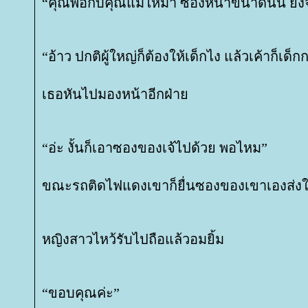
“คุณพ่อกับคุณแม่ให้มา ซองหนาขนาดนั้น ยัง
“อ้าว ปกติผู้ใหญ่ก็ต้องให้เด็กไง แล้วเค้าก็เด็กก
เธอหันไปมองหน้าอีกฝ่า
“อ่ะ งั้นก็เอาซองของเจ้ไปด้วย พอไหม”
ขณะรถติดไฟแดงเขาก็ยื่นซองของเขาเองส่งใ
หญิงสาวไหว้รับไปถือแล้วอมยิ้ม
“ขอบคุณค่ะ”