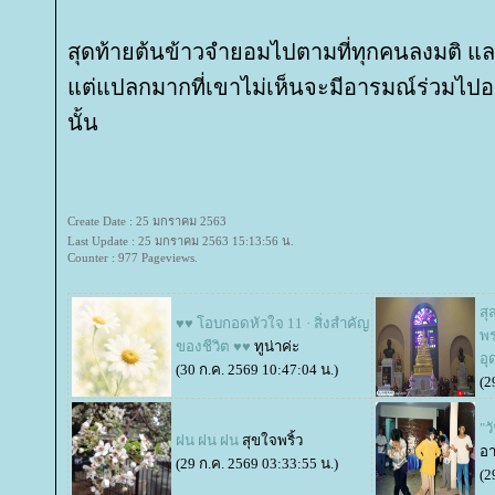
สุดท้ายต้นข้าวจำยอมไปตามที่ทุกคนลงมติ แ
ต่แปลกมากที่เขาไม่เห็นจะมีอารมณ์ร่วมไป
นั้น
Create Date : 25 มกราคม 2563
Last Update : 25 มกราคม 2563 15:13:56 น.
Counter : 977 Pageviews.
สุ
♥♥ โอบกอดหัวใจ 11 · สิ่งสำคัญ
พ
ของชีวิต ♥♥
ทูน่าค่ะ
อุ
(30 ก.ค. 2569 10:47:04 น.)
(2
"ว
ฝน ฝน ฝน
สุขใจพริ้ว
อา
(29 ก.ค. 2569 03:33:55 น.)
(2