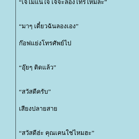
“เจ้ไม่แน่ใจ เจ้จะลองโทรไหมล่ะ”
“มาๆ เดี๋ยวฉันลองเอง”
ก๊อฟแย่งโทรศัพย์ไป
“อุ๊ยๆ ติดแล้ว”
“สวัสดีครับ”
เสียงปลายสา
“สวัสดีฮ่ะ คุณเคนใช่ไหมฮะ”