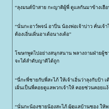
“ลุงมนต์ป้าสาย กะญาติผู้พี่ ดูแลกันมาข้างเฮือ
“นั่นกะอาว์พจน์ อาปิ่น น้องพ่อเจ้าบ่าว คั่นเจ้
ต้องเอิ่นเผิ่นอาเด้อนางเด้อ”
ฆษกพูดไปอย่างสนุกสนาน พลางถามฝ่ายผู้ชายว
จะได้ลำดับญาติได้ถูก
“นี่กะพี่ชายกับพี่สะไภ้ ให้เจ้าเอิ่นว่าลุงกับป้า เ
เผิ่นเป็นพี่คอยดูแลพวกเจ้าให้ คอยซ่วนคอย
“นั่นกะน้องชายน้องสะไภ้ ผู้ดูแลบ้านซอง ให