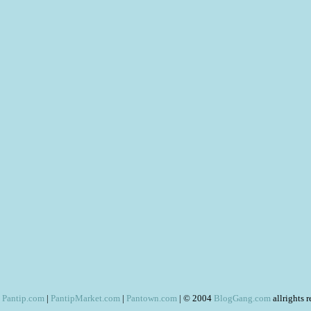
Pantip.com
|
PantipMarket.com
|
Pantown.com
| © 2004
BlogGang.com
allrights 