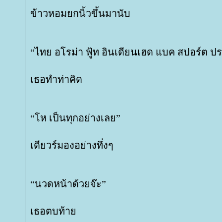
ข้าวหอมยกนิ้วขึ้นมานับ
“ไทย อโรม่า ฟู้ท อินเดียนเฮด แบค สปอร์ต ป
เธอทำท่าคิด
“โห เป็นทุกอย่างเลย”
เดียวร์มองอย่างทึ่งๆ
“นวดหน้าด้วยจ๊ะ”
เธอตบท้า