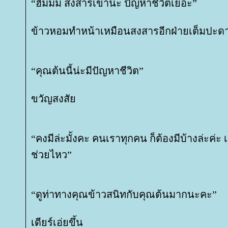
“ฮืมมม สงสารเขาน่ะ ปัญหาชีวิตเยอะ”
ข้าวหอมทำหน้าเหมือนสงสารอีกฝ่ายเต็มปะด
“คุณต้นนี้น่ะมีปัญหาชีวิต”
ขวัญสงสั
“คงมีล่ะมั้งคะ คนเราทุกคน ก็ต้องมีบ้างล่ะค่ะ เ
ช่วยไหว”
“ดูท่าทางคุณข้าวสนิทกับคุณต้นมากนะคะ”
เดียร์เอ่ยขึ้น