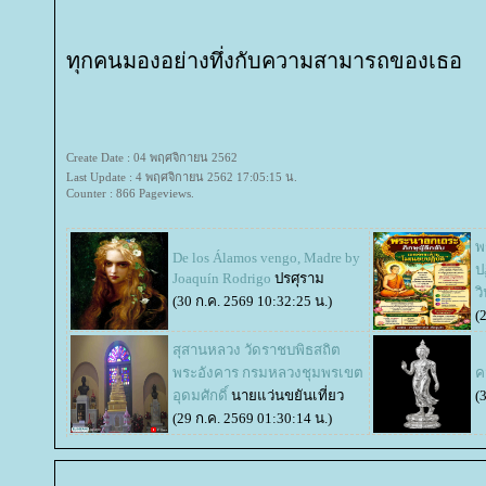
ทุกคนมองอย่างทึ่งกับความสามารถของเธอ
Create Date : 04 พฤศจิกายน 2562
Last Update : 4 พฤศจิกายน 2562 17:05:15 น.
Counter : 866 Pageviews.
พ
De los Álamos vengo, Madre by
ป
Joaquín Rodrigo
ปรศุราม
ว
(30 ก.ค. 2569 10:32:25 น.)
(
สุสานหลวง วัดราชบพิธสถิต
พระอังคาร กรมหลวงชุมพรเขต
ค
อุดมศักดิ์
นายแว่นขยันเที่ยว
(
(29 ก.ค. 2569 01:30:14 น.)