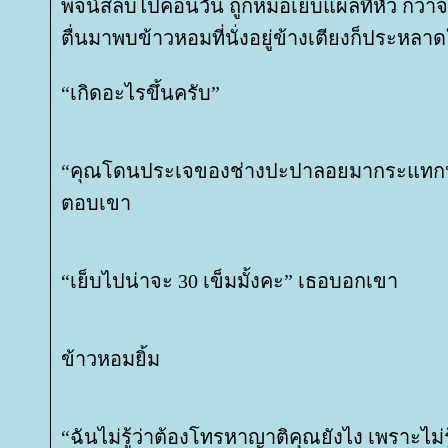
พจน์สลบไปค่อนวัน ถูกหมอเย็บแผลที่หัว กว่าจ
ตื่นมาพบข้าวหอมที่นั่งอยู่ข้างเตียงก็ประหลา
“เกิดอะไรขึ้นครับ”
“คุณโดนประเจของช่างปะปาลอยมากระแทกห
ตอบเขา
“เย็บไปน่าจะ 30 เข็มมั้งคะ” เธอบอกเขา
ข้าวหอมยิ้ม
“ฉันไม่รู้ว่าต้องโทรหาญาติคุณยังไง เพราะไม่ร