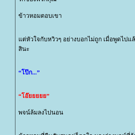
ข้าวหอมตอบเขา
ต่หัวใจกับหวิวๆ อย่างบอกไม่ถูก เมื่อพูดไปแล
สินะ
“โป๊ก...”
“โอ๊ยยยยย”
พจน์ล้มลงไปนอน