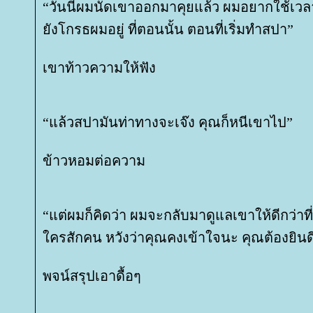
“วันนี้ผมนัดเขาออกมาคุยแล้ว ผมอยากใช้เว
ังโกรธผมอยู่ ที่ตอนนั้น ตอนที่เริ่มทำสปา”
เขาท้าวความให้ฟัง
“แล้วสปามันท่าทางจะเจ๊ง คุณก็หนีเขาไป”
ข้าวหอมต่อความ
“แต่ผมก็คิดว่า ผมจะกลับมาดูแลเขาให้ดีกว่าที
ครสักคน หวังว่าคุณคงเข้าใจนะ คุณต้องยินด
พจน์สรุปเอาดื้อๆ