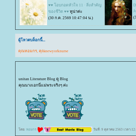
♥♥ โอบกอดหัวใจ 11 · สิ่งสำคัญ
D
J
ของชีวิต ♥♥
ทูน่าค่ะ
(
(30 ก.ค. 2569 10:47:04 น.)
ผู้โหวตบล็อกนี้...
คุณหอมกร
,
คุณnewyorknurse
unitan Literature Blog ดู Blog
คุณนางเอกนี่แม่พระจริงๆ ค่ะ
ดย:
หอมกร
วันที่: 9 ตุลาคม 2563 เวลา:12