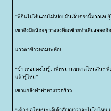
“พี่กินไม่ได้นอนไม่หลับ มันเจ็บตรงนี้มากเลยรู
เขาดึงมือน้อยๆ วางลงที่อกซ้ายทำเสียงออดอ้
ววตาข้าวหอมระห้อ
“ข้าวหอมคงไม่รู้ว่าพี่ทรมานขนาดไหนสินะ พี
ล้วรู้ไหม”
เขาแกล้งทำท่าทางรวดร้าว
“เค้า ขอโทษนะ เจ้เค้าสัญญาว่าจะไม่ไปไหน เค