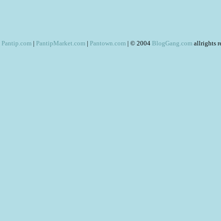
Pantip.com
|
PantipMarket.com
|
Pantown.com
| © 2004
BlogGang.com
allrights 