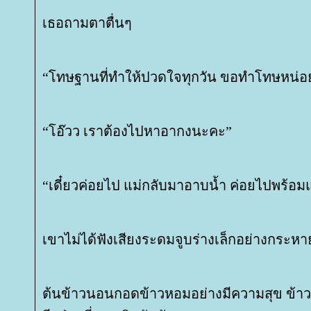
เธอถามตาตื่นๆ
“โทษฐานที่ทำให้ปวดใจทุกวัน ขอทำโทษหน่อย
“โอ๊วว เราต้องไปหาอากงนะคะ”
“เดี๋ยวค่อยไป แม่กลับมาอาบน้ำ ค่อยไปพร้อมแ
เขาไม่ได้ฟังเสียงระดมจูบร่างเล็กอย่างกระหา
ต้นข้าวนอนกอดข้าวหอมอย่างมีความสุข ข้าว