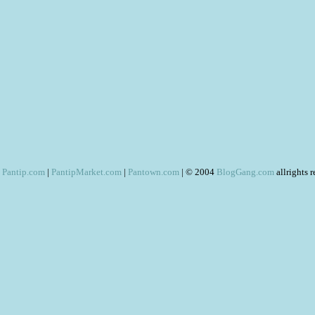
Pantip.com
|
PantipMarket.com
|
Pantown.com
| © 2004
BlogGang.com
allrights 