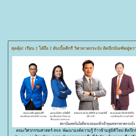
สุดคุ้ม! เรียน 1 ได้ถึง 2 ดับเบิ้ลดีกรี วิศวลาดกระบัง ติดปีกบัณฑิตสู
คณะวิศวกรรมศาสตร์ สจล. พัฒนาองค์ความรู้ ก้าวข้ามสู่มิติใหม่ ติดปีกน