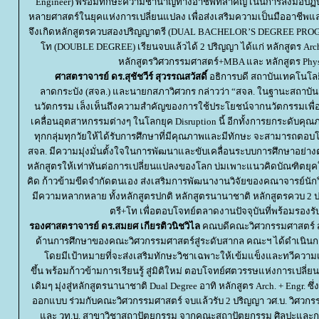
Engineer) พร้อมทักษะความชำนาญทางอาชีพที่สำคัญ เน้นการลงมือปฏิบ
หลายศาสตร์ในยุคแห่งการเปลี่ยนแปลง เพื่อส่งเสริมความเป็นมืออาชีพ
จึงเกิดหลักสูตรควบสองปริญญาตรี (DUAL BACHELOR’S DEGREE PROGR
ท (DOUBLE DEGREE) เรียนจบแล้วได้ 2 ปริญญา ได้แก่ หลักสูตร Arch. +
หลักสูตรวิศวกรรมศาสตร์+MBA และ หลักสูตร Phys
ศาสตราจารย์ ดร.สุชัชวีร์ สุวรรณสวัสดิ์
อธิการบดี สถาบันเทคโนโล
ลาดกระบัง (สจล.) และนายกสภาวิศวกร กล่าวว่า “สจล. ในฐานะสถาบันก
นวัตกรรม เล็งเห็นถึงความสำคัญของการใช้ประโยชน์จากนวัตกรรมเพื่อส
เคลื่อนอุตสาหกรรมต่างๆ ในโลกยุค Disruption นี้ อีกทั้งการยกระดับคุ
ทุกกลุ่มทุกวัยให้ได้รับการศึกษาที่มีคุณภาพและมีทักษะ จะสามารถตอบโ
สจล. มีความมุ่งมั่นตั้งใจในการพัฒนาและขับเคลื่อนระบบการศึกษาอย่างต่อ
หลักสูตรให้เท่าทันต่อการเปลี่ยนแปลงของโลก บ่มเพาะแนวคิดบัณฑิตยุคใหม
คิด ก้าวข้ามขีดจำกัดตนเอง ส่งเสริมการพัฒนางานวิจัยของคณาจารย์นักว
มีความหลากหลาย ทั้งหลักสูตรปกติ หลักสูตรนานาชาติ หลักสูตรควบ 2 
ตรี+โท เพื่อตอบโจทย์ตลาดงานปัจจุบันที่พร้อมรอ
รองศาสตราจารย์ ดร.สมยศ เกียรติวนิชวิไล
คณบดีคณะวิศวกรรมศาสตร์ สจล
ด้านการศึกษาของคณะวิศวกรรมศาสตร์สู่ระดับสากล คณะฯ ได้ดำเน
ดยมีเป้าหมายที่จะส่งเสริมทักษะวิชาเฉพาะให้เข้มแข็งและทวีควา
ขึ้น พร้อมก้าวข้ามการเรียนรู้ สู่มิติใหม่ ตอบโจทย์ศตวรรษแห่งการเปล
เดิมๆ มุ่งสู่หลักสูตรนานาชาติ Dual Degree อาทิ หลักสูตร Arch. + Engr
ออกแบบ ร่วมกับคณะวิศวกรรมศาสตร์ จบแล้วรับ 2 ปริญญา วศ.บ. วิศว
ละ วท.บ. สาขาวิชาสถาปัตยกรรม จากคณะสถาปัตยกรรม ศิลปะแล