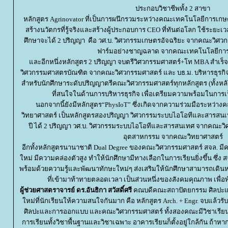
ประกอบวิชาชีพทั้ง 2 สาขา
หลักสูตร Agrinovator ที่เป็นการผนึกรวมระหว่างคณะเทคโนโลยีการเก
สร้างนวัตกรที่รู้จริงและสร้างผู้ประกอบการ CEO ที่ทันต่อโลก ใช้ระยะเว
ศึกษาจะได้ 2 ปริญญา คือ วศ.บ. วิศวกรรมเกษตรอัจฉริยะ จากคณะวิศวก
ฟาร์มอย่างชาญฉลาด จากคณะเทคโนโลยีกา
ละอีกหนึ่งหลักสูตร 2 ปริญญา จบตรีวิศวกรรมศาสตร์+โท MBA สำเร็จก
วิศวกรรมศาสตรบัณฑิต จากคณะวิศวกรรมศาสตร์ และ บธ.ม. บริหารธุรก
สำหรับนักศึกษาระดับปริญญาตรีคณะวิศวกรรมศาสตร์ทุกหลักสูตร (ทั้งหล
ที่สนใจในด้านการบริหารธุรกิจ เพื่อเตรียมความพร้อมในการเป
นอกจากนี้ยังมีหลักสูตร“PhysIoT” ซึ่งเกิดจากความร่วมมือระหว
วิทยาศาสตร์ เป็นหลักสูตรสองปริญญา วิศวกรรมระบบไอโอทีและสารสนเท
ปี ได้ 2 ปริญญา วศ.บ. วิศวกรรมระบบไอโอทีและสารสนเทศ จากคณะวิศว
อุตสาหกรรม จากคณะวิทยาศาสตร์
อีกทั้งหลักสูตรนานาชาติ Dual Degree ของคณะวิศวกรรมศาสตร์ สจล. 
หม่ มีความคล่องตัวสูง ทำให้นักศึกษามีทางเลือกในการเรียนยิ่งขึ้น ซึ่ง 
พร้อมด้วยความรู้และพัฒนาทักษะใหม่ๆ ส่งเสริมให้นักศึกษาสามารถเดินหน้
ที่เข้ามาท้าทายตลอดเวลา เป็นส่วนหนึ่งของสังคมคุณภาพ เพื่
ผู้ช่วยศาสตราจารย์
ดร.อันธิกา สวัสดิ์ศรี
คณบดีคณะสถาปัตยกรรม ศิลปะแล
หม่ที่นักเรียนให้ความสนใจกันมาก คือ หลักสูตร Arch. + Engr. จบแล้
ศิลปะและการออกแบบ
ละคณะวิศวกรรมศาสตร์ ทั้งสองคณะมีวิชาเรียนที
การเรียนทั้งวิชาพื้นฐานและวิชาเฉพาะ อาคารเรียนก็ตั้งอยู่ใกล้กัน ถ้าหา