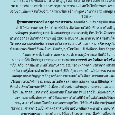
มาก เรียน 4 ปี จบออกมาได้ 2 ปริญญา คือ วศ.บ. วิศวกรรมเกษตรอัจฉ
วท.บ. การจัดการฟาร์มอย่างชาญฉลาด จากคณะเทคโนโลยีการเกษตร ส
เชิญชวนน้องๆ ที่สนใจเข้ามาสมัครเรียน เข้ามาพูดคุยกันว่า เรามีหลักสู
ได้บ้าง”
ผู้ช่วยศาสตราจารย์ ดร.สุดาพร
สาวม่วง
คณบดีคณะบริหารธุรกิจ สจล. 
ปกติ วิศวกรรมศาสตร์ทุกสาขา+MBA เปิดโอกาสให้นักศึกษาระดับปร
หลักสูตร (ทั้งหลักสูตรปกติ และหลักสูตรนานาชาติ) ที่สนใจในด้านการ
บริหารธุรกิจ เป็นวิศวกรสายพันธุ์ CEO ระดับชาติและนานาชาติ เมื่อสำเร็
วิศวกรรมศาสตรบัณฑิต จากคณะวิศวกรรมศาสตร์ และ บธ.ม. บริหารธุรก
มีระยะเวลาเรียนที่สั้นลงในระดับปริญญาโทเพียง 1 ปี ซึ่งถือว่าเป็นหลักสู
นอนาคต ทั้งในประเทศและกลุ่มประเทศภูมิภาคเอเชียที่มีโอกา
นอกจากนี้ยังมีหลักสูตร “PhysIoT”
รองศาสตราจารย์ ดร.อิทธิพล แจ้งชัด
“เป็นครั้งแรกของประเทศไทยกับความร่วมมือระหว่างคณะวิศวกรรมศาส
องค์ความรู้ทั้งทางด้านวิทยาศาสตร์ (ฟิสิกส์) และทางด้านวิศวกรรม (
หลักสูตรสองปริญญา หลักสูตรวิศวกรรมระบบไอโอทีและสารสนเทศ และฟิสิ
ปริญญา วศ.บ.วิศวกรรมระบบไอโอทีและสารสนเทศและ วท.บ.ฟิสิกส์อุตสาห
ที่สนใจเรียนในศาสตร์ฟิสิกส์เพื่อตอบโจทย์งานด้านอุตสาหกรรม และศาส
อทีและสารสนเทศ การรู้เพียงศาสตร์ใดศาสตร์หนึ่งอาจไม่เพียงพอกับกา
เฉพาะอย่างยิ่งทักษะทางดิจิทัลและเทคโนโลยีที่จำเป็นต่อโลกอันไร้พ
“PhysIoT” เพื่อตอบโจทย์อุตสาหกรรมยุคใหม่ ให้บัณฑิตมีความรู้รอบ
วิศวกรรมศาสตร์ อันเป็นศาสตร์สำคัญที่ช่วยขับเคลื่อนพัฒนาประเทศชาติ เพ
สามารถบูรณาการองค์ความรู้ที่จะสร้างนวัตกรรมเพื่อขับเคลื่