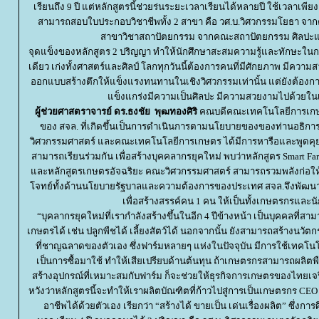
เรียนถึง 9 ปี แต่หลักสูตรนี้ช่วยร่นระยะเวลาเรียนได้หลายปี ใช้เวลาเพีย
สามารถสอบใบประกอบวิชาชีพทั้ง 2 สาขา คือ วศ.บ.วิศวกรรมโยธา จา
สาขาวิชาสถาปัตยกรรม จากคณะสถาปัตยกรรม ศิลป
จุดแข็งของหลักสูตร 2 ปริญญา ทำให้นักศึกษาสะสมความรู้และทักษะ
เดียว เก่งทั้งศาสตร์และศิลป์ โลกทุกวันนี้ต้องการคนที่มีศักยภาพ มีควา
ออกแบบสร้างตึกให้แข็งแรงทนทานในเชิงวิศวกรรมเท่านั้น แต่ยังต้องการ
ข็งแกร่งมีความเป็นศิลปะ มีความสวยงามไปด้วยใน
ผู้ช่วยศาสตราจารย์
ดร
.ธงชัย พุฒทองศิริ
คณบดีคณะเทคโนโลยีการเกษต
ของ สจล. ที่เกิดขึ้นเป็นการดำเนินการตามนโยบายของของท่านอธิกา
วิศวกรรมศาสตร์ และคณะเทคโนโลยีการเกษตร ได้มีการหารือและพูดคุยร่ว
สามารถเรียนร่วมกัน เพื่อสร้างบุคคลากรยุคใหม่ พบว่าหลักสูตร Smar
ละหลักสูตรเกษตรอัจฉริยะ คณะวิศวกรรมศาสตร์ สามารถรวมพลังก่อให้
จทย์ทั้งด้านนโยบายรัฐบาลและความต้องการของประเทศ สจล.จึงพัฒนาหล
เพื่อสร้างสรรค์คน 1 คน ให้เป็นทั้งเกษตรกรและนั
“บุคลากรยุคใหม่ที่เรากำลังสร้างขึ้นในอีก 4 ปีข้างหน้า เป็นบุคคลที่ส
เกษตรได้ เช่น ปลูกพืชได้ เลี้ยงสัตว์ได้ นอกจากนั้น ยังสามารถสร้างนวัตก
ที่ชาญฉลาดของตัวเอง ซึ่งฟาร์มหลายๆ แห่งในปัจจุบัน มีการใช้เทคโนโล
เป็นการซื้อมาใช้ ทำให้เสียเปรียบด้านต้นทุน ถ้าเกษตรกรสามารถผลิตพื
สร้างอุปกรณ์ที่เหมาะสมกับฟาร์ม ก็จะช่วยให้ธุรกิจการเกษตรของไทยเจร
หวังว่าหลักสูตรนี้จะทำให้เราผลิตบัณฑิตที่ก้าวไปสู่การเป็นเกษตรกร 
อาชีพได้ด้วยตัวเอง เรียกว่า “สร้างได้ ขายเป็น เด่นเรื่องผลิต” ซึ่งกา