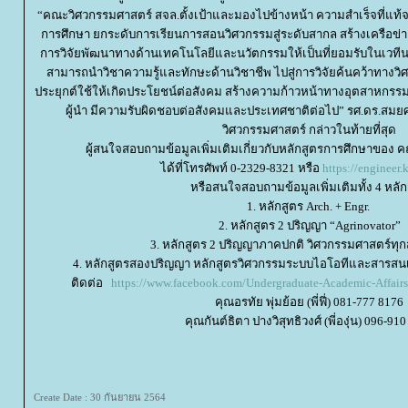
“คณะวิศวกรรมศาสตร์ สจล.ตั้งเป้าและมองไปข้างหน้า ความสำเร็จที่แท้จร
การศึกษา ยกระดับการเรียนการสอนวิศวกรรมสู่ระดับสากล สร้างเครือ
การวิจัยพัฒนาทางด้านเทคโนโลยีและนวัตกรรมให้เป็นที่ยอมรับในเวทีน
สามารถนำวิชาความรู้และทักษะด้านวิชาชีพ ไปสู่การวิจัยค้นคว้าทางว
ประยุกต์ใช้ให้เกิดประโยชน์ต่อสังคม สร้างความก้าวหน้าทางอุตสาหกร
ผู้นำ มีความรับผิดชอบต่อสังคมและประเทศชาติต่อไป” รศ.ดร.สมยศ
วิศวกรรมศาสตร์ กล่าวในท้ายที่สุด
ผู้สนใจสอบถามข้อมูลเพิ่มเติมเกี่ยวกับหลักสูตรการศึกษาของ
ได้ที่โทรศัพท์ 0-2329-8321 หรือ
https://engineer.k
หรือสนใจสอบถามข้อมูลเพิ่มเติมทั้ง 4 หลัก
1. หลักสูตร Arch. + Engr.
2. หลักสูตร 2 ปริญญา “Agrinovator”
3. หลักสูตร 2 ปริญญาภาคปกติ วิศวกรรมศาสตร์
4. หลักสูตรสองปริญญา หลักสูตรวิศวกรรมระบบไอโอทีและสารสน
ติดต่อ
https://www.facebook.com/Undergraduate-Academic-Affa
คุณอรทัย พุ่มย้อย (พี่ฟี่) 081-777 8176
คุณกันต์ธิตา ปางวิสุทธิวงศ์ (พี่องุ่น) 096-91
Create Date : 30 กันยายน 2564