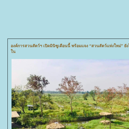
องค์การสวนสัตว์ฯ เปิดมินิซูเดือนนี้ พร้อมแจง “สวนสัตว์แห่งใหม่” ยังไ
น