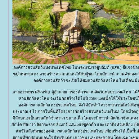
องค์การสวนสัตว์แห่งประเทศไทย ในพระบรมราชูปถัมภ์ (อสส.) ชี้แจงข
ซบุ๊กหลายแห่ง อาจสร้างความสบสนให้กับผู้ชม โดยมีการนำภาพจำลองสวนส
องค์การสวนสัตว์ฯ จะเปิดให้ชมสวนสัตว์แห่งใหม่ ในเดือน มี
นายอรรถพร ศรีเหรัญ ผู้อำนวยการองค์การสวนสัตว์แห่งประเทศไทย ได้ช
สวนสัตว์แห่งใหม่ จะเริ่มก่อสร้างได้ในปี 2566 แต่เพื่อให้ใช้ประโยชน์
องค์การสวนสัตว์แห่งประเทศไทย จึงได้จัดทำโครงการสวนสัตว์เพื่อชุม
ประมาณ 4 ไร่ ภายในพื้นที่โครงการก่อสร้างสวนสัตว์แห่งใหม่ โดยมีวัตถุ
มีลักษณะเป็นสวนสัตว์ชั่วคราว ขนาดเล็ก โดยจะมีการนำสัตว์มาจัดแสดง 
ักษ์คาปิบารา ลิงกระรอก ลีเมอร์ เม่น เต่าซูคาต้า และ เต่าบึงหัวเหลือง เ
สัตว์ในสังกัดขององค์การสวนสัตว์แห่งประเทศไทย เพื่อสร้างให้เป็นพื้นที
สถานที่พักผ่อนหย่อนใจสำหรับเด็ก เยาวชน และประชาชน โดยเฉพาะชุมชน 