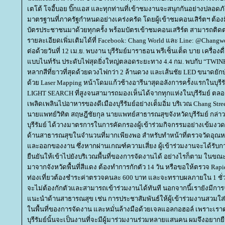
เตโต้ โจอี้บอย บิ๊กแอส และทุกท่านที่เข้าชมงานจะสนุกกันอย่างปลอ
มาตรฐานที่ภาครัฐกำหนดอย่างเคร่งครัด โดยผู้เข้าชมคอนเสิร์ตฯ ต้องมี
บัตรประชาชนมาด้วยทุกครั้ง พร้อมบัตรเข้าชมคอนเสริร์ต สามารถติ
รายละเอียดเพิ่มเติมได้ที่ Facebook: Chang World และ Line: @Changw
ต่อด้วยวันที่ 12 เม.ย. พบงาน บุรีรัมย์มาราธอน พรีเซ็นเต็ด บาย เครื่อง
บบไนท์รัน ประดับไฟสุดยิ่งใหญ่ตลอดระยะทาง 4.4 กม. พบกับ “TWIN
หลากสีที่ยาวที่สุดด้วยดวงไฟกว่า 2 ล้านดวง และเส้นชัย LED ขนาดยั
ด้วย Laser Mapping หน้าโดมแก้วช้างอารีนาสุดอลังการครั้งแรกในบุรี
LIGHT SEARCH ที่สูงจนสามารถมองเห็นได้จากทุกแห่งในบุรีรัมย์ ตลอ
เพลิดเพลินไปอาหารของดีเมืองบุรีรัมย์อย่างเต็มอิ่ม บริเวณ Chang Stree
นายแพทย์วิทิต สฤษฎีชัยกุล นายแพทย์สาธารณสุขจังหวัดบุรีรัมย์ กล่า
บุรีรัมย์ ได้วางมาตรการในการคัดกรองผู้เข้าร่วมกิจกรรมอย่างเข้มงวด 
ด้านสาธารณสุขในจำนวนที่มากเพียงพอ สำหรับทำหน้าที่ตรวจวัดอุณหภ
ละออกของงาน ซึ่งหากผ่านเกณฑ์ความเสี่ยง ผู้เข้าร่วมงานจะได้รับกา
ืนยันให้เข้าไปยังบริเวณพื้นที่ของการจัดงานได้ อย่างไรก็ตาม ในขณะนี
มาจากจังหวัดพื้นที่สีแดง ต้องทำการกักตัว 14 วัน หรือขอให้ตรวจ Rapid T
ท่องเที่ยวต้องชำระค่าตรวจคนละ 600 บาท และจะทราบผลภายใน 1 ชั่ว
จะไม่ต้องกักตัวและสามารถเข้าร่วมงานได้ทันที นอกจากนี้เรายังมีการจ
นะนำด้านสาธารณสุข เช่น การประชาสัมพันธ์ให้ผู้เข้าร่วมงานสวมใส่
นพื้นที่ของการจัดงาน และหมั่นล้างมือด้วยเจลแอลกอฮอล์ เพราะเรา
บุรีรัมย์นั้นจะเป็นงานที่จะมีผู้มาร่วมงานร่วมหลายแสนคน ผมจึงอยากยื