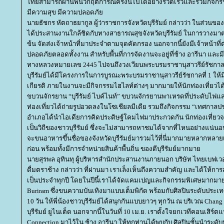
ไทยสามารถผ่านพ้นวิกฤติการณ์ครั้งนี้ไปได้อย่างรวดเร็วและร่วมกิจกรร
มีความสุข มีความปลอดภั
นายธัชกร หัตถาธยากูล ผู้ว่าราชการจังหวัดบุรีรัมย์ กล่าวว่า ในส่ว
ได้ประสานงานใกล้ชิดกับทางสาธารณสุขจังหวัดบุรีรัมย์ ในการวางมาต
ข้น จัดส่งเจ้าหน้าที่มาประจำตามจุดคัดกรอง นอกจากนี้ยังมีเจ้าหน
ปลอดภัยตลอดทั้งงาน สำหรับพื้นที่การจัดงานจะอยู่ที่ช้าง อารีนา แ
ทางหลวงหมายเลข 2445 ไปจนถึงวงเวียนพระบรมราชานุสาวรีย์รัชกาลท
บุรีรัมย์ได้มีโครงการในการบูรณะพระบรมราชานุสาวรีย์รัชกาลที่ 1 ให
เกียรติ ภายในงานจะมีกิจกรรมไฮไลท์ต่างๆ มากมายให้นักท่องเที่ยวได้ร
ขบวนจักรยาน “บุรีรัมย์ ไบค์ไนท์” ขบวนจักรยานพาเหรดที่ประดับไฟแสง
ท่องเที่ยวได้ถ่ายรูปอวดลงในโซเชียลมีเดีย รวมถึงกิจกรรม “เทศกาลป
อำเภอได้นำไอเดียการคิดประดิษฐ์โคมไฟมาประกวดกัน นักท่องเที่ยว
เป็นวิถีของชาวบุรีรัมย์ ซึ่งจะไม่สามารถหาชมได้จากที่ไหนอย่างแน่นอน 
จะขนอาหารขึ้นชื่อของจังหวัดบุรีรัมย์มารวมไว้ที่นี่มากมายหลากหลายเ
ก่อน พร้อมทั้งมีการจำหน่ายสินค้าพื้นถิ่น ของดีบุรีรัมย์มากมา
นายสุรพล อุทินทุ ผู้บริหารสำนักประสานงานภายนอก บริษัท ไทยเบฟเว
ดื่มตราช้าง กล่าวว่า ที่ผ่านมา เราเล็งเห็นถึงความสำคัญ และได้ให้การ
เป็นประจำทุกปี โดยในปีนี้เราได้จัดแคมเปญและกิจกรรมพิเศษมากมาย โ
Buriram ซึ่งขนความบันเทิงมาแบบเต็มพิกัด พร้อมกับศิลปินระดับประเ
10 วัน ให้พี่น้องชาวบุรีรัมย์ได้สนุกกันแบบยาวๆ ทุกวัน ณ บริเวณ Cha
บุรีรัมย์ ยูไนเต็ด นอกจากนี้ในวันที่ 10 เม.ย. เราตั้งใจยกเวทีคอนเสิร์ต
Connection มาไว้ใน ช้าง อารีนา ให้ทุกท่านได้พบกับ ศิลปินชั้นนำระดั