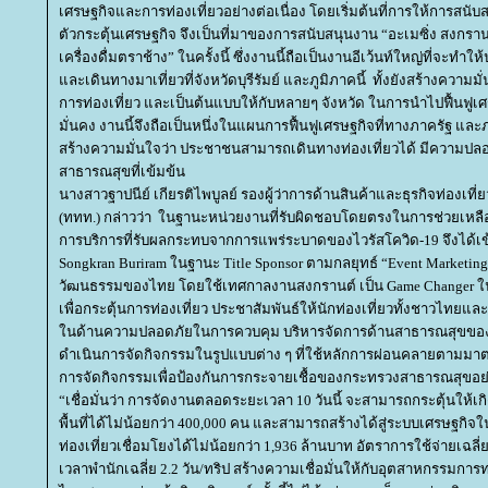
เศรษฐกิจและการท่องเที่ยวอย่างต่อเนื่อง โดยเริ่มต้นที่การให้การสนับ
ตัวกระตุ้นเศรษฐกิจ จึงเป็นที่มาของการสนับสนุนงาน “อะเมซิ่ง สงกรานต์
เครื่องดื่มตราช้าง” ในครั้งนี้ ซึ่งงานนี้ถือเป็นงานอีเว้นท์ใหญ่ที่จ
ละเดินทางมาเที่ยวที่จังหวัดบุรีรัมย์ และภูมิภาคนี้ ทั้งยังสร้างความ
การท่องเที่ยว และเป็นต้นแบบให้กับหลายๆ จังหวัด ในการนำไปฟื้นฟูเ
มั่นคง งานนี้จึงถือเป็นหนึ่งในแผนการฟื้นฟูเศรษฐกิจที่ทางภาครัฐ แล
สร้างความมั่นใจว่า ประชาชนสามารถเดินทางท่องเที่ยวได้ มีความป
สาธารณสุขที่เข้มข้น
นางสาวฐาปนีย์ เกียรติไพบูลย์ รองผู้ว่าการด้านสินค้าและธุรกิจท่องเท
(ททท.) กล่าวว่า ในฐานะหน่วยงานที่รับผิดชอบโดยตรงในการช่วยเหลือ
การบริการที่รับผลกระทบจากการแพร่ระบาดของไวรัสโควิด-19 จึงได้เ
Songkran Buriram ในฐานะ Title Sponsor ตามกลยุทธ์ “Event Marketing”
วัฒนธรรมของไทย โดยใช้เทศกาลงานสงกรานต์ เป็น Game Changer ใ
เพื่อกระตุ้นการท่องเที่ยว ประชาสัมพันธ์ให้นักท่องเที่ยวทั้งชาวไทยแล
นด้านความปลอดภัยในการควบคุม บริหารจัดการด้านสาธารณสุขของ
ดำเนินการจัดกิจกรรมในรูปแบบต่าง ๆ ที่ใช้หลักการผ่อนคลายตาม
การจัดกิจกรรมเพื่อป้องกันการกระจายเชื้อของกระทรวงสาธารณสุขอย
“เชื่อมั่นว่า การจัดงานตลอดระยะเวลา 10 วันนี้ จะสามารถกระตุ้นให้
พื้นที่ได้ไม่น้อยกว่า 400,000 คน และสามารถสร้างได้สู่ระบบเศรษฐกิจในพ
ท่องเที่ยวเชื่อมโยงได้ไม่น้อยกว่า 1,936 ล้านบาท อัตราการใช้จ่ายเฉลี
เวลาพำนักเฉลี่ย 2.2 วัน/ทริป สร้างความเชื่อมั่นให้กับอุตสาหกรรมการ