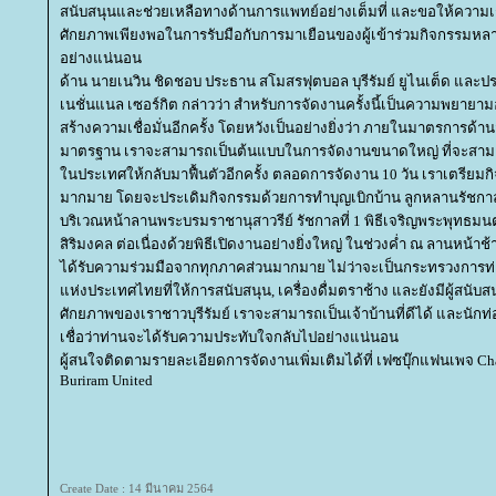
สนับสนุนและช่วยเหลือทางด้านการแพทย์อย่างเต็มที่ และขอให้ความเชื่อ
ศักยภาพเพียงพอในการรับมือกับการมาเยือนของผู้เข้าร่วมกิจกรรม
อย่างแน่นอน
ด้าน นายเนวิน ชิดชอบ ประธาน สโมสรฟุตบอล บุรีรัมย์ ยูไนเต็ด และป
เนชั่นแนล เซอร์กิต กล่าวว่า สำหรับการจัดงานครั้งนี้เป็นความพยายามอ
สร้างความเชื่อมั่นอีกครั้ง โดยหวังเป็นอย่างยิ่งว่า ภายในมาตรการด้า
มาตรฐาน เราจะสามารถเป็นต้นแบบในการจัดงานขนาดใหญ่ ที่จะสามา
นประเทศให้กลับมาฟื้นตัวอีกครั้ง ตลอดการจัดงาน 10 วัน เราเตรียมกิ
มากมาย โดยจะประเดิมกิจกรรมด้วยการทำบุญเบิกบ้าน ลูกหลานรัชกาลที่
บริเวณหน้าลานพระบรมราชานุสาวรีย์ รัชกาลที่ 1 พิธีเจริญพระพุทธมนต์
สิริมงคล ต่อเนื่องด้วยพิธีเปิดงานอย่างยิ่งใหญ่ ในช่วงค่ำ ณ ลานหน้าช้
ได้รับความร่วมมือจากทุกภาคส่วนมากมาย ไม่ว่าจะเป็นกระทรวงการท่อ
ห่งประเทศไทยที่ให้การสนับสนุน, เครื่องดื่มตราช้าง และยังมีผู้สนับ
ศักยภาพของเราชาวบุรีรัมย์ เราจะสามารถเป็นเจ้าบ้านที่ดีได้ และนักท่อง
เชื่อว่าท่านจะได้รับความประทับใจกลับไปอย่างแน่นอน
ผู้สนใจติดตามรายละเอียดการจัดงานเพิ่มเติมได้ที่ เฟซบุ๊กแฟนเพจ Ch
Buriram United
Create Date : 14 มีนาคม 2564