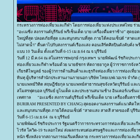
กระทรวงการท่องเที่ยวและกีฬา โดยการท่องเที่ยวแห่งประเทศไทย ร่วมกั
“อะเมซิ่ง สงกรานต์บุรีรัมย์ พรีเซ็นเต็ด บาย เครื่องดื่มตราช้าง” สุดย
หญ่ที่สุด ปลอดภัยที่สุด และสนุกสนานที่สุด ภายใต้คอนเซ็ปต์ “สาดแสง 
ไม่สาดน้ำ” ตื่นตาไปกับสงกรานต์เรืองแสง คอนเสิร์ตศิลปินดังคับคั่ง พ
บบ 10 วันเต็ม ตั้งแต่วันที่ 6-15 เม.ย.64 ณ จ.บุรีรัมย์
วันที่ 12 มี.ค.64 ณ สโมสรราชพฤกษ์ กรุงเทพฯ นายพิพัฒน์ รัชกิจประ
ท่องเที่ยวและกีฬา พร้อมด้วย นายธัชกร หัตถาธยากูล ผู้ว่าราชการจังหวั
เกียรติไพบูลย์ รองผู้ว่าการด้านสินค้าและธุรกิจท่องเที่ยว การท่องเที่
ทินทุ ผู้บริหารสำนักประสานงานภายนอก บริษัท ไทยเบฟเวอเรจ จำกัด (
นายแพทย์วิทิต สฤษฎีชัยกุล นายแพทย์สาธารณสุขจังหวัดบุรีรัมย์ แล
สโมสรฟุตบอล บุรีรัมย์ ยูไนเต็ด และประธานสนามช้าง อินเตอร์เนชั่นแ
เทศกาล “อะเมซิ่ง สงกรานต์บุรีรัมย์ พรีเซ็นเต็ด บาย เครื่องดื่ม
BURIRAM PRESENTED BY CHANG) สุดยอดงานสงกรานต์แนวคิดใหม่ ที่ยิ
ละสนุกสนานที่สุด ภายใต้คอนเซ็ปต์ “สาดแสง สาดสี สาดของดี บุรีรัมย์
วันที่ 6-15 เม.ย.64 ณ จ.บุรีรัมย์
นายพิพัฒน์ รัชกิจประการ รัฐมนตรีว่าการกระทรวงการท่องเที่ยวและก
ไวรัส โควิด-19 ระลอกใหม่ ส่งผลกระทบต่อเศรษฐกิจและการท่องเที่
หนัก ซึ่งหลังจากสถานการณเริ่มคลี่คลาย กระทรวงการท่องเที่ยวและกีฬ