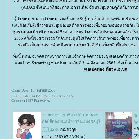
อุตสาหกรรมแห่งประเทศไทย และสมาคมธนาคารไทย ในการจัดประชุม AP
(ABAC) ซึ่งเป็นเวทีของภาคเอกชนที่จะจัดประชุมควบคู่กันกับกา
ผู้ว่า ททท.ฯ กล่าวว่า ททท. จะสร้างการรับรู้การเป็นเจ้าภาพพร้อมเชิญช
ละต้อนรับผู้เข้าร่วมประชุมเอเปคด้านการท่องเที่ยวอย่างอบอุ่นร่วมกั
ชุมชนท่องเที่ยวทั่วประเทศ ซึ่งคาดว่าระหว่างการจัดประชุมและหลังเสร็จส
2565 ครั้งนี้จะสามารถผลักดันกระตุ้นให้เกิดการเดินทางท่องเที่ยวระหว่า
รวมถึงเป็นการสร้างพันธมิตรทางเศรษฐกิจที่เข้มแข็งพลิกฟื้นประเทศจ
ทั้งนี้ ททท. จะจัดแถลงข่าวการเป็นเจ้าภาพจัดการประชุมเอเปคด้านการท่
ละ Live Streaming) ช่วงประมาณวันที่ 3 - 4 สิงหาคม 2565 เพื่อเป็นกา
#
เอเปคท่องเที่ยว
#
เอเปค
Create Date : 13 เมษายน 2565
Last Update : 13 เมษายน 2565 15:37:24 น.
Counter : 1337 Pageviews.
✨️ Unseen “เขาชีจรรย์” มหาพุทธ
วั
ศิลป์สีทองบนหน้าผาหินแห่งชลบุรี
วั
ขยั
🇹🇭⛰️🙏
เหมียวกุ่
(27
(1 ส.ค. 2569 07:33:30 น.)