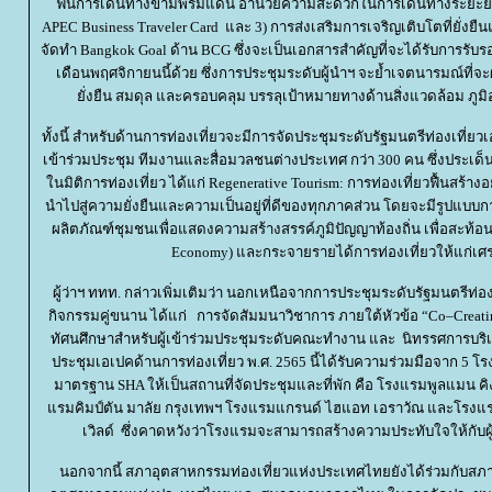
ฟื้นการเดินทางข้ามพรมแดน อำนวยความสะดวกในการเดินทางระยะ
APEC Business Traveler Card และ 3) การส่งเสริมการเจริญเติบโตที่ยั่ง
จัดทำ Bangkok Goal ด้าน BCG ซึ่งจะเป็นเอกสารสำคัญที่จะได้รับการรั
เดือนพฤศจิกายนนี้ด้วย ซึ่งการประชุมระดับผู้นำฯ จะย้ำเจตนารมณ์ที่จะผ
ั่งยืน สมดุล และครอบคลุม บรรลุเป้าหมายทางด้านสิ่งแวดล้อม ภูมิ
ทั้งนี้ สำหรับด้านการท่องเที่ยวจะมีการจัดประชุมระดับรัฐมนตรีท่องเที
เข้าร่วมประชุม ทีมงานและสื่อมวลชนต่างประเทศ กว่า 300 คน ซึ่งประเด็
นมิติการท่องเที่ยว ได้แก่ Regenerative Tourism: การท่องเที่ยวฟื้นสร้างอย่า
นำไปสู่ความยั่งยืนและความเป็นอยู่ที่ดีของทุกภาคส่วน โดยจะมีรูปแบบการ
ผลิตภัณฑ์ชุมชนเพื่อแสดงความสร้างสรรค์ภูมิปัญญาท้องถิ่น เพื่อสะท้อ
Economy) และกระจายรายได้การท่องเที่ยวให้แก่เศร
ผู้ว่าฯ ททท. กล่าวเพิ่มเติมว่า นอกเหนือจากการประชุมระดับรัฐมนตรีท
กิจกรรมคู่ขนาน ได้แก่ การจัดสัมมนาวิชาการ ภายใต้หัวข้อ “Co–Creati
ทัศนศึกษาสำหรับผู้เข้าร่วมประชุมระดับคณะทำงาน และ นิทรรศการบร
ประชุมเอเปคด้านการท่องเที่ยว พ.ศ. 2565 นี้ได้รับความร่วมมือจาก 5 โ
มาตรฐาน SHA ให้เป็นสถานที่จัดประชุมและที่พัก คือ โรงแรมพูลแมน คิง
รมคิมป์ตัน มาลัย กรุงเทพฯ โรงแรมแกรนด์ ไฮแอท เอราวัณ และโรงแร
เวิลด์ ซึ่งคาดหวังว่าโรงแรมจะสามารถสร้างความประทับใจให้กับผู้เ
นอกจากนี้ สภาอุตสาหกรรมท่องเที่ยวแห่งประเทศไทยยังได้ร่วมกับส