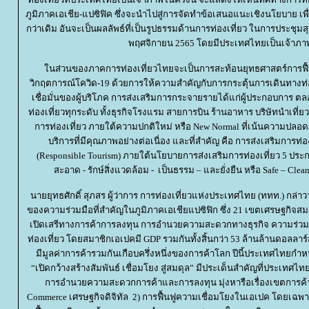
ภูมิภาคเอเชีย-แปซิฟิค ซึ่งจะนำไปสู่การจัดทำข้อเสนอแนะเชิงนโยบาย เพื่อ
กว่าเดิม อันจะเป็นผลลัพธ์ที่เป็นรูปธรรมด้านการท่องเที่ยว ในการประชุมสุ
พฤศจิกายน 2565 โดยมีประเทศไทยเป็นเจ้าภาพ
นส่วนของภาคการท่องเที่ยวไทยจะเป็นการสะท้อนยุทธศาสตร์การฟื
วิกฤตการณ์โควิด-19 ด้วยการให้ความสำคัญกับการกระตุ้นการเดินทางท
เชื่อมั่นของผู้บริโภค การส่งเสริมการกระจายรายได้แก่ผู้ประกอบกา
ท่องเที่ยวทุกระดับ ทั้งธุรกิจโรงแรม สายการบิน ร้านอาหาร บริษัทนำเที่
การท่องเที่ยว ภายใต้ความปกติใหม่ หรือ New Normal ที่เน้นความปลอ
บริการที่มีคุณภาพอย่างต่อเนื่อง และที่สำคัญ คือ การส่งเสริมการท่
(Responsible Tourism) ภายใต้นโยบายการส่งเสริมการท่องเที่ยว 5 ประกา
สะอาด - รักษ์สิ่งแวดล้อม - เป็นธรรม – และยั่งยืน หรือ Safe – Clean 
นายยุทธศักดิ์ สุภสร ผู้ว่าการ การท่องเที่ยวแห่งประเทศไทย (ททท.) กล่าว
ของความร่วมมือที่สำคัญในภูมิภาคเอเชียแปซิฟิก ซึ่ง 21 เขตเศรษฐกิจสม
เปิดเสรีทางการค้าการลงทุน การอำนวยความสะดวกทางธุรกิจ ความร่วม
ท่องเที่ยว โดยสมาชิกเอเปคมี GDP รวมกันทั้งสิ้นกว่า 53 ล้านล้านดอลลาร
มีมูลค่าการค้ารวมกันเกือบครึ่งหนึ่งของการค้าโลก ปีนี้ประเทศไทยกำ
“เปิดกว้างสร้างสัมพันธ์ เชื่อมโยง สู่สมดุล” มีประเด็นสำคัญที่ประเทศไท
การอำนวยความสะดวกการค้าและการลงทุน มุ่งหารือเรื่องเขตการค้าเ
Commerce เศรษฐกิจดิจิทัล 2) การฟื้นฟูความเชื่อมโยงในเอเปค โดยเฉพา