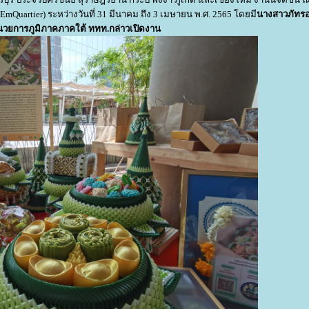
e EmQuartier) ระหว่างวันที่ 31 มีนาคม ถึง 3 เมษายน พ.ศ. 2565 โดยมี
นางสาวภัทร
ำนวยการภูมิภาคภาคใต้ ททท.
กล่าวเปิดงาน