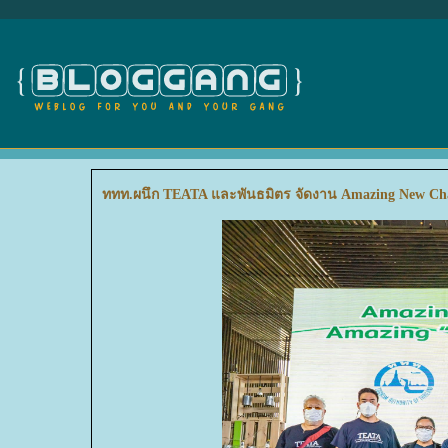
ททท.ผนึก TEATA และพันธมิตร จัดงาน Amazing New Ch