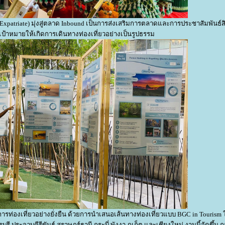
Expatriate) มุ่งสู่ตลาด Inbound เป็นการส่งเสริมการตลาดและการประชาสัมพันธ์ส
เป้าหมายให้เกิดการเดินทางท่องเที่ยวอย่างเป็นรูปธรรม
่การท่องเที่ยวอย่างยั่งยืน ด้วยการนำเสนอเส้นทางท่องเที่ยวแบบ BGC in Tourism ใน
รี ประจวบคีรีขันธ์ สุราษฎร์ธานี กระบี่ พังงา ภูเก็ต และเชียงใหม่ งานนี้จัดขึ้น 