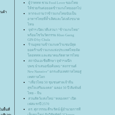
ผู้ว่าททท.ชวน Food Lover ของไท
ห้ช่วยกันต่อยอดข้าวแกงไทยออกไป
ินค้า
หากจะถามว่าข้าวแกงไทยนับเป็น
อาหารไทยที่ล้ำเลิศและโด่งดังขนาด
ไหน
จุฬาฯ เปิดเวทีเสวนา “ข้าวแกงไทย”
พร้อมโชว์นวัตกรรม Khao Gaeng
GIN-D by Chula
ร้านอุทยานข้าวแกงคว้าแชมป์สุด
อดร้านข้าวแกงแห่งประเทศไทยจัด
ดยททท.และสมาคมภัตตาคารไท
สถาบันเอเชียศึกษา จุฬาฯ ผนึก
บพข.นำเสนอข้อค้นพบ “สงกรานต์
New Narrative” ยกระดับเทศกาลไทยสู่
เทศกาลโลก
“เที่ยวไทย 50 ชุมชนศาลเจ้าจีน
สุขใจเสริมมงคล” ฉลอง 50 ปี สัมพันธ์
ไทย – จีน
สวนสัตว์แห่งใหม่ “คลองหก” เปิด
เฟสแรกปี 2570
ดร. ศุภวรรณ ตีระรัตน์ ผู้อำนวยการที
พื้นที่
เส็บคนใหม่ กับวิสัยทัศน์ “Change
ณ บริเวณ