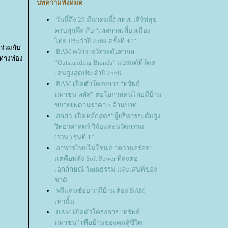
บทความทั้งหมด
วันนี้ถึง 29 มีนาคมนี้! ททท. เสิร์ฟสุข
ครบทุกฟีล กับ “เทศกาลเที่ยวเมือง
ไทย ประจำปี 2569 ครั้งที่ 44”
ร่วมกับ
BAM คว้ารางวัลระดับสากล
นทางท่อง
“Outstanding Brands” แบรนด์ที่โดด
เด่นสูงสุดประจำปี 2568
BAM เปิดตัวโครงการ “ทรัพย์
มหาชน พลัส” ต่อโอกาสคนไทยมีบ้าน
ขยายเพดานราคา 5 ล้านบาท
สกสว. เปิดหลักสูตร“ผู้บริหารระดับสูง
วิทยาศาสตร์ วิจัยและนวัตกรรม
(ววน.) รุ่นที่ 1”
อาหารไทยไม่ใช่แค่ “ความอร่อย”
ต่คือพลัง Soft Power ที่ส่งต่อ
เอกลักษณ์ วัฒนธรรม และเสน่ห์ของ
ชาติ
ฟรีแลนซ์อยากมีบ้าน ต้อง BAM
เท่านั้น
BAM เปิดตัวโครงการ “ทรัพย์
มหาชน” เพื่อบ้านของคนสู้ชีวิต