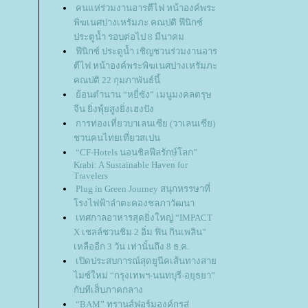
คนแห่ร่วมงานอารตีไฟ หน้าองค์พระ
พิฆเนศปางเหรัมภะ คณปติ ฟีนิกซ์
ประตูน้ำ รอบต่อไป 8 มีนาคม
ฟีนิกซ์ ประตูน้ำ เชิญชวนร่วมงานอาร
ตีไฟ หน้าองค์พระพิฆเนศปางเหรัมภะ
คณปติ 22 กุมภาพันธ์นี้
้อนตำนาน “หยี่ซัง” เมนูมงคลตรุษ
จีน ยิ่งพุ้ยสูงยิ่งเฮงปัง
การท่องเที่ยวบาเลนเซีย (วาเลนเซีย)
ชวนคนไทยเที่ยวสเปน
“CF-Hotels นอนชิลฟีลรักษ์โลก”
Krabi: A Sustainable Haven for
Travelers
Plug in Green Journey สนุกหรรษาที่
รงไฟฟ้าลำตะคองชลภาวัฒนา
เทศกาลอาหารสุดยิ่งใหญ่ “IMPACT
X เชลล์ชวนชิม 2 อิ่ม ฟิน กินเพลิน”
เหลืออีก 3 วัน เท่านั้นถึง 8 ธ.ค.
เปิดประสบการณ์สุดยูนีคเส้นทางสา
ไมซ์ใหม่ “กรุงเทพฯ-นนทบุรี-อยุธยา”
กับทีเส็บภาคกลาง
“BAM” ทรานส์ฟอร์มองค์กรสู่