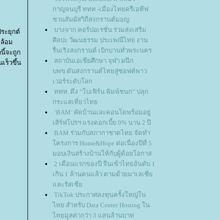
กาญจนบุรี ททท.-เมืองไทยครีเอทีฟ
ชวนสัมผัสวิถีสงกรานต์มอญ
บางจาก คอร์ปอเรชั่น ร่วมส่งเสริม
ระยุกต์
ศิลปะ วัฒนธรรม ประเพณีไทย งาน
ดล้อม
รื่นเริงสงกรานต์ เบิกบานทั่วพระนคร
นี้จะถูก
สถาบันเอเชียศึกษา จุฬา ผนึก
ร็วขึ้น
บพข.ดันสงกรานต์ไทยสู่ซอฟต์พาว
เวอร์ระดับโลก
ททท. ดึง “ใบเฟิร์น พิมพ์ชนก” ปลุก
กระแสเที่ยวไท
‘BAM’ คัดบ้านและคอนโดพร้อมอยู่
เสิร์ฟโปรฯ แรงดอกเบี้ย 0% นาน 2 ปี
BAM ร่วมกับสภากาชาดไทย จัดทำ
ครงการ Home&Hope ต่อเนื่องปีที่ 5
มอบเงินสร้างบ้านให้กับผู้ด้อยโอกาส
2 เดือนแรกของปี จีนเข้าไทยอันดับ 1
เกิน 1 ล้านคนแล้ว ตามด้วยมาเลเซี
ละรัสเซี
TikTok ประกาศลงทุนครั้งใหญ่ใน
ไทย สำหรับ Data Center Hosting ใน
ไทยมูลค่ากว่า 3 แสนล้านบาท