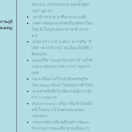
DIGITAL ENTERPRISE ตอกย้ำผู้นำ
AMC ยุค 4.0
นราธิวาส สวย น่าทึ่งและอะเมซิ่ง
สภาพภูมิ
เทศกาลพลุนานาชาติเมืองพัทยาโฉม
์และผจญ
หม่ ยิ่งใหญ่ระดับนานาชาติ 29-30
พ.ย.
BAM คว้า CGR ระดับ 5 ดาว หรือ “ดี
เลิศ” ประจำปี 2567 ต่อเนื่องเป็นปีที่ 3
ติดต่อกัน
คอนเสิร์ต “ขนนก กับ ดอกไม้” ครั้งที่
4 ตอน DREAM FOR LOVE รอบการ
กุศล
อ่วเหนือม่วนใจ๋ กระตุ้นเศรษฐกิจ
ไทย Happy Model โดยหอการค้าไท
ชวนทำคลิปฮีลใจเชียงรายลุ้นรางวัล
กว่า 2 แสนบาท
British Airways กลับมาบินเข้าไทยอีก
ครั้งในรอบ 4 ปี บินตรงลอนดอน –
กรุงเทพฯ
กรมการท่องเที่ยวผนึกจุฬาฯ พัฒนา
กิจกรรมการท่องเที่ยวย่านเมืองเก่า