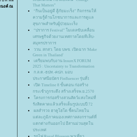
That Matters”
อนงค์ ณ
“กินเป็นอยู่ดี สู้ภัยมะเร็ง” กิจกรรมให้
ความรู้ด้านโภชนาการและการดูแล
สุขภาพสำหรับผู้ป่วยมะเร็ง
“ปราการ Festival” โมเดลขับเคลื่อน
เศรษฐกิจด้วยงานเทศกาลโดยทีเส็บ-
สมุทรปราการ
ววน. สกสว. โดย บพข. เปิดฉาก 'Make
Green in Thailand'
เตรียมพบกับงาน InsureX FORUM
2025 : Uncertainty to Transformation
ก.ล.ต.-ธปท.-คปภ. มอบ
ประกาศนียบัตร Finfluencer รุ่นที่1
เปิด Timeline 8 ขั้นตอน ก่อสร้าง
กระเช้าภูกระดึง สร้างเสร็จพ.ย.2570
ครงการก่อสร้างสวนสัตว์แห่งใหม่ที่
รังสิตคาดแล้วเสร็จเต็มรูปแบบปี 72
ผลสำรวจ ฮาคูโฮโด ชี้คนไทยใน
ต่ละภูมิภาคมองเทศกาลสงกรานต์ที่
ตกต่างกันออกไป อีสานม่วนสุดใน
ประเทศ
รถไฟ Royal Blossom พาเที่ยว