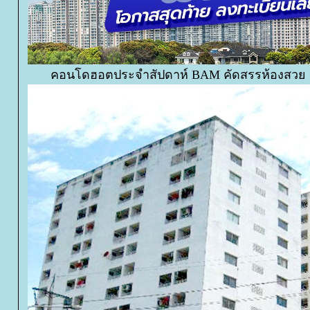
คอนโดฮอตประจำสัปดาห์ BAM คัดสรรห้องสวย น่