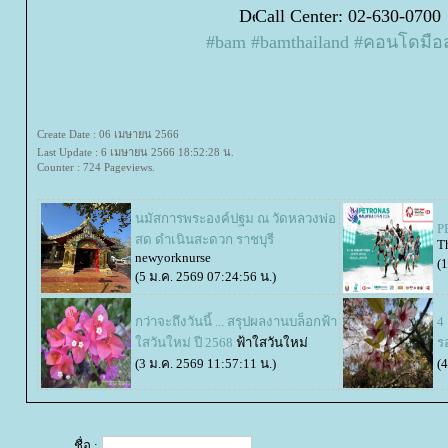
Call Center: 02-630-0700
#bam
#bamthailand
#คอนโดมือ
Create Date : 06 เมษายน 2566
Last Update : 6 เมษายน 2566 18:52:28 น.
Counter : 724 Pageviews.
นมัสการพระองค์ปฐม ณ วัดหลวงพ่อ
P
สด ดำเนินสะดวก ราชบุรี
T
newyorknurse
(
(5 ม.ค. 2569 07:24:56 น.)
กว่าจะถึงวันนี้ ... สรุปผลงานบล็อกฟ้า
4
สวันใหม่ ปี 2568
ฟ้าใสวันใหม่
ร
(3 ม.ค. 2569 11:57:11 น.)
(
ชื่อ :