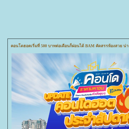
คอนโดฮอตเริ่มที่ 500 บาทต่อเดือนก็ผ่อนได้ BAM คัดสรรห้องสวย น่าล