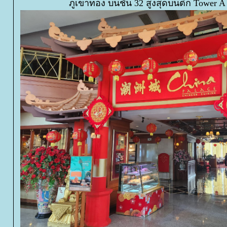
ภูเขาทอง บนชั้น 32 สูงสุดบนตึก Tower