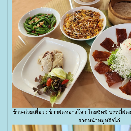
ข้าว-ก๋วยเตี๋ยว : ข้าวผัดหยางโจว โกยซีหมี่ บะหมี่ผัดฮ
ราดหน้าหมูหรือไก่