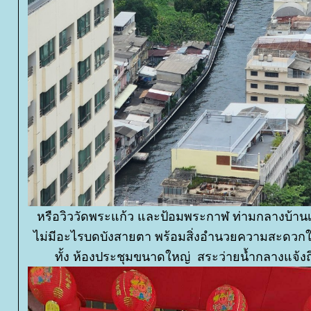
หรือวิววัดพระแก้ว และป้อมพระกาฬ ท่ามกลางบ้านเร
ไม่มีอะไรบดบังสายตา พร้อมสิ่งอำนวยความสะดวก
ทั้ง ห้องประชุมขนาดใหญ่ สระว่ายน้ำกลางแจ้งถ