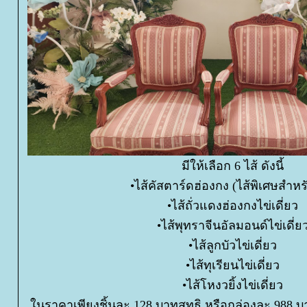
มีให้เลือก 6 ไส้ ดังนี้
•ไส้คัสตาร์ดฮ่องกง (ไส้พิเศษสำหรับ
•ไส้ถั่วแดงฮ่องกงไข่เดี่ยว
•ไส้พุทราจีนอัลมอนด์ไข่เดี่ย
•ไส้ลูกบัวไข่เดี่ยว
•ไส้ทุเรียนไข่เดี่ยว
•ไส้โหงวยิ้งไข่เดี่ยว
นราคาเพียงชิ้นละ 128 บาทสุทธิ หรือกล่องละ 988 บ