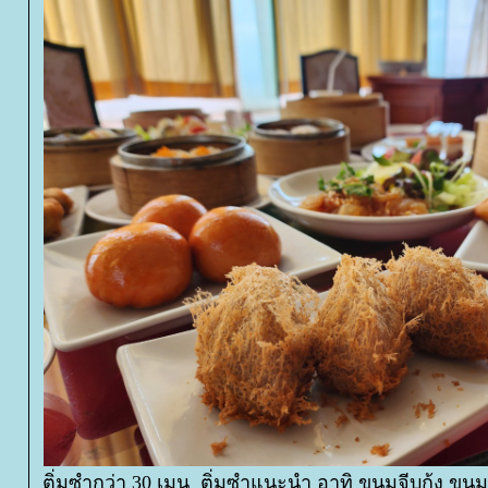
ติ่มซำกว่า 30 เมนู ติ่มซำแนะนำ อาทิ ขนมจีบกุ้ง ขนมจีบ