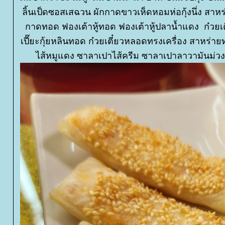
ลิ้นเป็ดซอสเสฉวน ผักกาดขาวเห็ดหอมห่อกุ้งนึ่ง สาหร่า
กาดทอด ฟองเต้าหู้ทอด ฟองเต้าหู้ปลาน้ำแดง ก๋วยเ
เปี๊ยะกุ้ยหลินทอด ก๋วยเตี๋ยวหลอดทรงเครื่อง สาหร
ไส้หมูแดง ซาลาเปาไส้ครีม ซาลาเปาลาวามันม