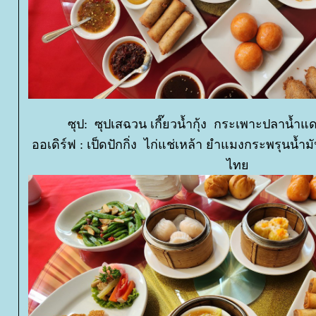
ซุป: ซุปเสฉวน เกี๊ยวน้ำกุ้ง กระเพาะปลาน้ำแ
ออเดิร์ฟ : เป็ดปักกิ่ง ไก่แช่เหล้า ยำแมงกระพรุนน
ไท