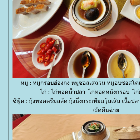
หมู : หมูกรอบฮ่องกง หมูซอสเสฉวน หมูอบซอสโตเ
ไก่ : ไก่ทอดน้ำปลา ไก่ทอดหนังกรอบ ไก่
ซีฟู้ด : กุ้งทอดครีมสลัด กุ้งนึ่งกระเทียมวุ้นเส้น เนื้อป
/ผัดคึ่นฉ่า