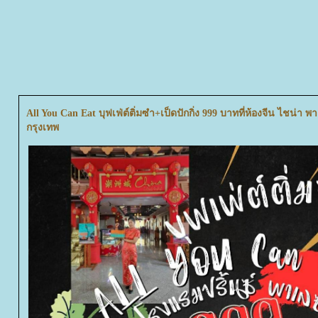
All You Can Eat บุฟเฟ่ต์ติ่มซำ+เป็ดปักกิ่ง 999 บาทที่ห้องจีน ไชน่
กรุงเทพ