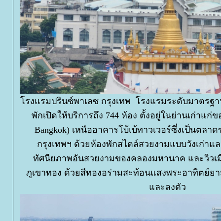
รงแรมปรินซ์พาเลซ กรุงเทพ โรงแรมระดับมาตรฐาน
พักเปิดให้บริการถึง 744 ห้อง ตั้งอยู่ในย่านเก่าแก
Bangkok) เหนืออาคารโบ้เบ้ทาวเวอร์ซึ่งเป็นตลาดขา
กรุงเทพฯ ด้วยห้องพักสไตล์สวยงามแบบวังเก่าแ
ทัศนียภาพอันสวยงามของคลองมหานาค และวิวเมื
ภูเขาทอง ด้วยสีทองอร่ามสะท้อนแสงพระอาทิตย์ยา
ละลงตัว