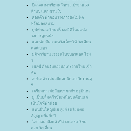
ปีศาจแดงพร้อมควักกระเป๋าจ่าย 50
ล้านป.แลก ซานโช่
คอสต้า พักก่อนร่างการยังไม่ฟิต
พร้อมลงสนาม
บุฟฟ่อน เตรียมสร้างสถิติใหม่แห่ง
วงการลูกหนัง
ลมพ์ส มีความหวังเล็กๆให้ วิลเลียน
ต่อสัญญา
มคิทาร์ยาน เร่ร่อนไปซบอาแอส โรม่
า
เชลซี ต้อนรับสองนักเตะรายใหม่เข้า
ทัพ
อาร์เตต้า เสนอผีแลกนักเตะกับ เกนดู
ซี่
เตรียมการต่อสัญญา ซาก้า อยู่ปืนต่อ
มู เป็นปลื้มคว้าชัยเหนือขุนค้อนแต่
เห็นใจที่พักน้อ
ฟนปืนใหญ่มีเฮ ลุยซ์ เตรียมต่อ
สัญญาเพิ่มอีกปี
อกาสมาถึงแล้วปีศาจแดงเตรียม
สอย วิลเลี่ยน