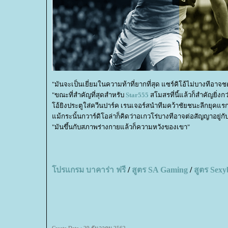
"มันจะเป็นเยี่ยมในความท้าที่ยากที่สุด แซร์คิโอ้ไม่บางทีอาจ
"ขณะที่สำคัญที่สุดสำหรับ
Star555
สโมสรที่นี้แล้วก็สำคัญยิ่
อ้ยิงประตูใส่ควีนปาร์ค เรนเจอร์สนำทีมคว้าชัยชนะลีกยุค
ม้กระนั้นกวาร์ดิโอล่าก็คิดว่าอเกวโร่บางทีอาจต่อสัญญาอยู่
"มันขึ้นกับสภาพร่างกายแล้วก็ความหวังของเขา"
ปรแกรม บาคาร่า ฟรี
/
สูตร
SA Gaming
/
สูตร
Sexy