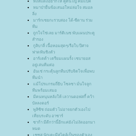
หงส์แดงอยากให้ คูตินโญ่ คัมแบ็ค
หมาป่ายื่นข้อเสนอใหม่ล่อใจ สมอล
ลิ่ง
มาร์กเซยกะรวบสอง โด้-ซีดาน ร่วม
ทีม
ถูกใจใช่เลย มาร์ติเนซ พับแผนประตู
สำรอง
กูลิบาลี่ เนื้อหอมสุดๆเรือใบ ปีศาจ
ฟาดฟันชิงตัว
อาร์เตต้า เตรียมแผนรั้ง เซบายอส
อยู่เล่นทีมต่อ
อันเช่ กระตุ้นลูกทีมปรับจิตใจเพื่อพบ
ทีมนำ
ม้โปรแกรมถี่ยิบ โซลชา มั่นใจลูก
ทีมพร้อมเสมอ
มีคนหนุนหลังให้ เลวานดอฟสกี้ คว้า
บัลลงดอร์
พูลิซิช ถ่อมตัว ไม่อาจยกตัวเองไป
เทียบระดับ อาซาร์
ซาก้า มีดีกว่านี้อีกแค่ยังไม่งัดออกมา
หมด
เชซุส นักเตะมีสไตล์เป็นของตัวเอง