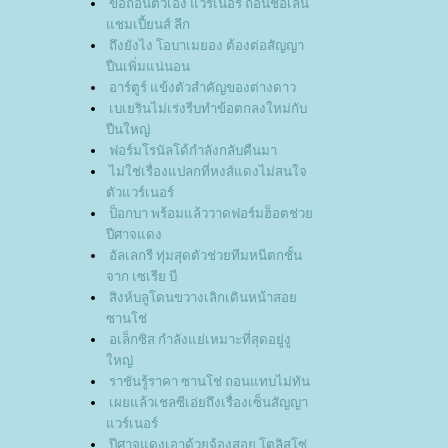
ขอถอนตัวเอง แวร์เนอร์ ถอนชื่อเล่น
ชมเปี้ยนส์ ลีก
ถึงยังไง โอบาเมยอง ต้องต่อสัญญา
ปืนเพิ่มแน่นอน
อาร์ตูร์ แข้งตัวสำคัญของต่างดาว
เบเยรินไม่เร่งรีบทำข้อตกลงใหม่กับ
ปืนใหญ่
ฟอร์มโรนัลโด้กำลังกลับคืนมา
ไม่ใช่เรื่องแปลกที่หงส์แดงไม่สนใจ
ตัวแวร์เนอร์
ป็อกบา พร้อมแล้ววาดฟอร์มฮ็อตช่ว
ปีศาจแดง
อัลเลกรี ทุ่มสุดตัวช่วยทีมหนีตกชั้น
จาก เซเรีย บี
สิงห์บลูโดนขวางเลิกเดินหน้าสอ
ซานโช่
อเล็กซิส กำลังแย่เหมาะที่สุดอยู่งู
หญ่
ราชันรู้ราคา ซานโช่ ถอนแทบไม่ทัน
เผยแล้วเชลซีเอ่ยถึงเรื่องเซ็นสัญญา
วร์เนอร์
ปีศาจแดงเอาด้วยจ้องสอย โตลิสโซ่