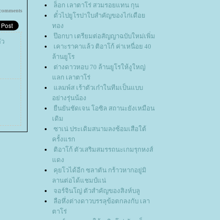
ล็อก เลาตาโร่ สวมรอยแทน กุน
 comments
ตั๋วไปยูโรปาใบสำคัญของไก่เดือ
ทอง
ป๊อกบา เตรียมต่อสัญญาฉบับใหม่เพิ่ม
ัว
เคาะราคาแล้ว ติอาโก้ ค่าเหนื่อย 40
ล้านยูโร
ต่างดาวหอบ 70 ล้านยูโรให้งูใหญ่
ลก เลาตาโร่
ลมพ์ส เร้าตัวเก๋าในทีมเป็นแบบ
อย่างรุ่นน้อง
ืนยันชัดเจน โอซิล สถานะยังเหมือน
เดิม
ซาเน่ ประเดิมสนามลงซ้อมเสือใต้
ครั้งแรก
ติอาโก้ ตัวเสริมสมรรถนะเกมรุกหงส์
ดง
คุยโวได้อีก ซลาตัน กร้าวหากอยู่มิ
ลานต่อได้แชมป์แน่
จอร์จินโญ่ ตัวสำคัญของสิงห์บลู
ลือหึ่งต่างดาวบรรลุข้อตกลงกับ เลา
ตาโร่