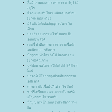
สื่อม้าลายเผยตกลงค่าแรง อาร์ตูร์ 80
ล.ยูโร
ซีดาน ประทับใจเห็นนักเตะลงซ้อม
อย่างพร้อมเพรียง
มีลุ้นสิงห์จ่อต่อสัญญา เปโดร-วิล
เลียน
มอยส์ เอ่ยปากชม ไรซ์ ยอดแข้ง
เอนกประสงค์
เมสซี่ นำทีมต่างดาวกางรายชื่อนัก
เตะนัดต่อการบิลเบา
น้าลูกอมหัวใสหวังให้ ป็อกบา เล่น
อย่างมีคุณภาพ
บุฟฟ่อน ขอโอกาสปีต่อไปทำให้ดีกว่า
นี้แน่
มุสตาฟี่ มีโอกาสสูงย้ายทีมออกจาก
เอมิเรตส์
ต่างดาวยังเชื่อมั่นฝีเท้า กรีซมันน์
ซาร์รี่เตรียมแผนการสอยตัว จอร์จิ
นโญ่-อลอนโซ่ ร่วมทีม
น้ามู ปาดหน้าเค้กคว้าตัว ซิลวา ร่วม
ทัพ