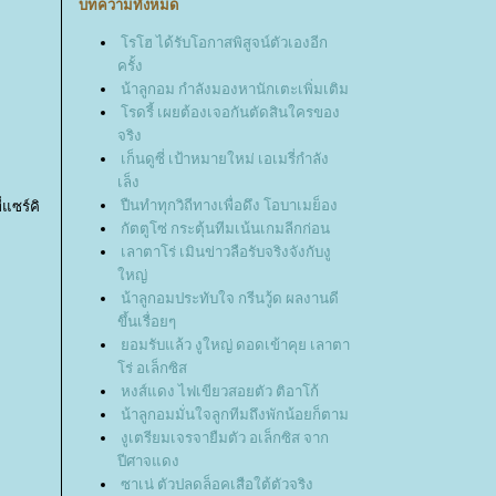
บทความทั้งหมด
รโฮ ได้รับโอกาสพิสูจน์ตัวเองอีก
ครั้ง
น้าลูกอม กำลังมองหานักเตะเพิ่มเติม
รดรี้ เผยต้องเจอกันตัดสินใครของ
จริง
เก็นดูซี่ เป้าหมายใหม่ เอเมรี่กำลัง
เล็ง
ปืนทำทุกวิถีทางเพื่อดึง โอบาเมย็อง
แซร์คิ
กัตตูโซ่ กระตุ้นทีมเน้นเกมลีกก่อน
เลาตาโร่ เมินข่าวลือรับจริงจังกับงู
หญ่
น้าลูกอมประทับใจ กรีนวู้ด ผลงานดี
ขึ้นเรื่อยๆ
อมรับแล้ว งูใหญ่ ดอดเข้าคุย เลาตา
ร่ อเล็กซิส
หงส์แดง ไฟเขียวสอยตัว ติอาโก้
น้าลูกอมมั่นใจลูกทีมถึงพักน้อยก็ตาม
งูเตรียมเจรจายืมตัว อเล็กซิส จาก
ปีศาจแดง
ซาเน่ ตัวปลดล็อคเสือใต้ตัวจริง