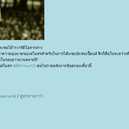
ชดเชยได้"กวาร์ดิโอล่ากล่าว
งกว่าความมุ่งมาดของสโมสรสำหรับในการได้แชมป์แชมเปี้ยนส์ ลีกก็คือในระหว่างที่
แรกในรอบยาวนานหลายปี"
กับสโมสร
สมัคร
Star555
ต่อไปภายหลังจากข้อตกลงเดี๋ยวนี้
baccarat
/
สูตรบาคาร่า