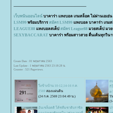
——————————————————
เว็บพนันออนไลน์
บาคาร่า แทงบอล เกมสล็อต ไม่ผ่านเอเย่น
LSM99
พร้อมบริการ
สมัคร
LSM99
ทงบอล บาคาร่า เกมสล็
LEAGUE88
ทงบอลสเต็ป
สมัคร
League88
มวยสเต็ป มวย
SEXYBACCARAT
บาคาร่า พร้อมสาวสวย ตื่นเต้นทุกวินา
Create Date : 01 พฤษภาคม 2563
Last Update : 1 พฤษภาคม 2563 23:18:28 น.
Counter : 521 Pageviews.
ถน
วิ่งข้างบ้าน 10-12,14-16 ก.ค.
กิ
2569
สองแผ่นดิน
คว
(24 ก.ค. 2569 23:04:49 น.)
Th
(1
อันเชล็อตติ โค้ชทีมชาติบราซิล
ปา
มองว่าบราซิลอยู่ใน “ช่วงเวลาที่
บร