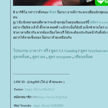
ดิ มาร์ซิโอ กล่าวว่าดีลของ
ลีก
88
ป็อกบา อาจมีการแลกเปลี่ยนนักฟุตบอลเ
คน
ูเว่ มีแข้งหลายคนที่คาดว่าจะย้ายกลุ่มในตอนซัมเมอร์นี้
สมัคร
Sexyba
อย่าง เปียนิช แล้วก็ ดั๊กลาส คอสต้า แม้กระนั้นก็ยังมี อเล็กซ์ ซานโดร 
ช่วงเวลาเดียวกัน พวกพ้องเบียงโคเนรี่ ก็ยังจะต้องประจันหน้ากับทั้งยัง 
อยากได้ลายเซ็นของ ป็อกบา ด้วยเหมือนกัน
ปรแกรม บาคาร่า ฟรี
/
สูตร
SA Gaming
/
สูตร
Sexybaccar
สูตรสล็อต
,
สูตร
slot
,
สูตร
sexygame
,
เซียนสล็อต
——————————————————
LINE ID : @sbg888 (ใส่ @ ด้วยนะคะ )
Twitter :
https://bit.ly/39nA2y1
สมัครสมาชิก >>>
https://bit.ly/2UpUGIr
ช่อง Youtube
https://bit.ly/3bBQIDG