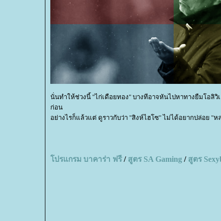
นั่นทำให้ช่วงนี้ "ไก่เดือยทอง" บางทีอาจหันไปหาทางยืมโอลิวิเ
ก่อน
อย่างไรก็แล้วแต่ ดูราวกับว่า "สิงห์ไฮโซ" ไม่ได้อยากปล่อย "หล
ปรแกรม บาคาร่า ฟรี
/
สูตร
SA Gaming
/
สูตร
Sexy