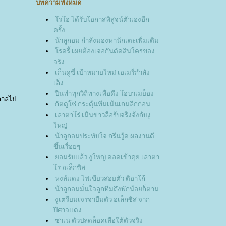
บทความทั้งหมด
รโฮ ได้รับโอกาสพิสูจน์ตัวเองอีก
ครั้ง
น้าลูกอม กำลังมองหานักเตะเพิ่มเติม
รดรี้ เผยต้องเจอกันตัดสินใครของ
จริง
เก็นดูซี่ เป้าหมายใหม่ เอเมรี่กำลัง
เล็ง
ปืนทำทุกวิถีทางเพื่อดึง โอบาเมย็อง
กาลไป
กัตตูโซ่ กระตุ้นทีมเน้นเกมลีกก่อน
เลาตาโร่ เมินข่าวลือรับจริงจังกับงู
หญ่
น้าลูกอมประทับใจ กรีนวู้ด ผลงานดี
ขึ้นเรื่อยๆ
อมรับแล้ว งูใหญ่ ดอดเข้าคุย เลาตา
ร่ อเล็กซิส
หงส์แดง ไฟเขียวสอยตัว ติอาโก้
น้าลูกอมมั่นใจลูกทีมถึงพักน้อยก็ตาม
งูเตรียมเจรจายืมตัว อเล็กซิส จาก
ปีศาจแดง
ซาเน่ ตัวปลดล็อคเสือใต้ตัวจริง