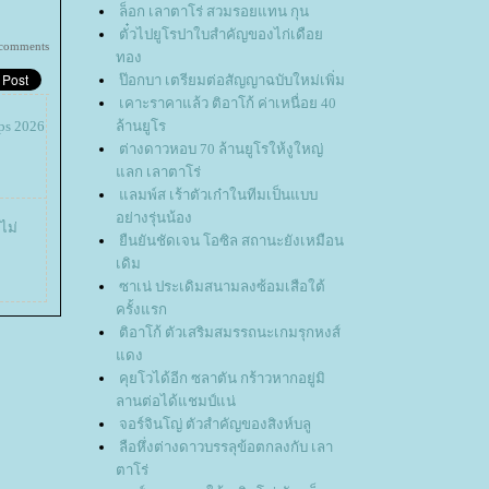
ล็อก เลาตาโร่ สวมรอยแทน กุน
ตั๋วไปยูโรปาใบสำคัญของไก่เดือ
 comments
ทอง
ป๊อกบา เตรียมต่อสัญญาฉบับใหม่เพิ่ม
เคาะราคาแล้ว ติอาโก้ ค่าเหนื่อย 40
ps 2026
ล้านยูโร
ต่างดาวหอบ 70 ล้านยูโรให้งูใหญ่
ลก เลาตาโร่
ลมพ์ส เร้าตัวเก๋าในทีมเป็นแบบ
อย่างรุ่นน้อง
ไม่
ืนยันชัดเจน โอซิล สถานะยังเหมือน
เดิม
ซาเน่ ประเดิมสนามลงซ้อมเสือใต้
ครั้งแรก
ติอาโก้ ตัวเสริมสมรรถนะเกมรุกหงส์
ดง
คุยโวได้อีก ซลาตัน กร้าวหากอยู่มิ
ลานต่อได้แชมป์แน่
จอร์จินโญ่ ตัวสำคัญของสิงห์บลู
ลือหึ่งต่างดาวบรรลุข้อตกลงกับ เลา
ตาโร่