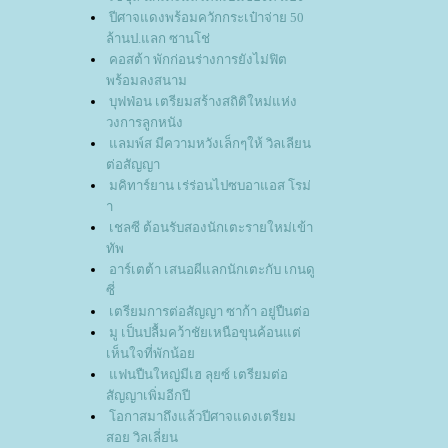
ปีศาจแดงพร้อมควักกระเป๋าจ่าย 50
ล้านป.แลก ซานโช่
คอสต้า พักก่อนร่างการยังไม่ฟิต
พร้อมลงสนาม
บุฟฟ่อน เตรียมสร้างสถิติใหม่แห่ง
วงการลูกหนัง
ลมพ์ส มีความหวังเล็กๆให้ วิลเลียน
ต่อสัญญา
มคิทาร์ยาน เร่ร่อนไปซบอาแอส โรม่
า
เชลซี ต้อนรับสองนักเตะรายใหม่เข้า
ทัพ
อาร์เตต้า เสนอผีแลกนักเตะกับ เกนดู
ซี่
เตรียมการต่อสัญญา ซาก้า อยู่ปืนต่อ
มู เป็นปลื้มคว้าชัยเหนือขุนค้อนแต่
เห็นใจที่พักน้อ
ฟนปืนใหญ่มีเฮ ลุยซ์ เตรียมต่อ
สัญญาเพิ่มอีกปี
อกาสมาถึงแล้วปีศาจแดงเตรียม
สอย วิลเลี่ยน