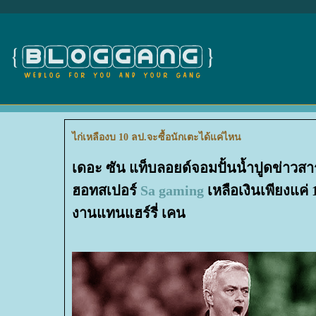
ไก่เหลืองบ 10 ลป.จะซื้อนักเตะได้แค่ไหน
เดอะ ซัน แท็บลอยด์จอมปั้นน้ำปูดข่าวส
ฮอทสเปอร์
Sa gaming
เหลือเงินเพียงแค
งานแทนแฮร์รี่ เคน