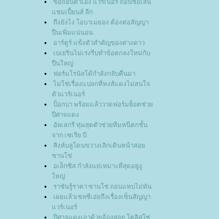
ขอถอนตัวเอง แวร์เนอร์ ถอนชื่อเล่น
ชมเปี้ยนส์ ลีก
ถึงยังไง โอบาเมยอง ต้องต่อสัญญา
ปืนเพิ่มแน่นอน
อาร์ตูร์ แข้งตัวสำคัญของต่างดาว
เบเยรินไม่เร่งรีบทำข้อตกลงใหม่กับ
ปืนใหญ่
ฟอร์มโรนัลโด้กำลังกลับคืนมา
ไม่ใช่เรื่องแปลกที่หงส์แดงไม่สนใจ
ตัวแวร์เนอร์
ป็อกบา พร้อมแล้ววาดฟอร์มฮ็อตช่ว
ปีศาจแดง
อัลเลกรี ทุ่มสุดตัวช่วยทีมหนีตกชั้น
จาก เซเรีย บี
สิงห์บลูโดนขวางเลิกเดินหน้าสอ
ซานโช่
อเล็กซิส กำลังแย่เหมาะที่สุดอยู่งู
หญ่
ราชันรู้ราคา ซานโช่ ถอนแทบไม่ทัน
เผยแล้วเชลซีเอ่ยถึงเรื่องเซ็นสัญญา
วร์เนอร์
ปีศาจแดงเอาด้วยจ้องสอย โตลิสโซ่