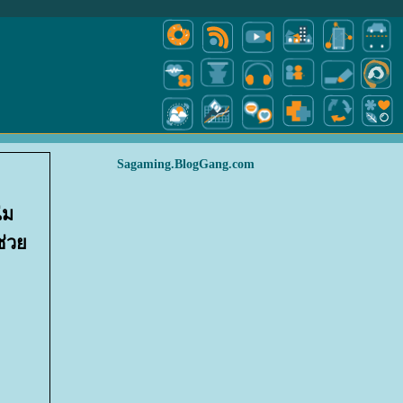
Sagaming.BlogGang.com
่ม
าช่ว