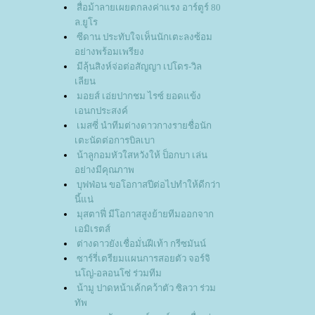
สื่อม้าลายเผยตกลงค่าแรง อาร์ตูร์ 80
ล.ยูโร
ซีดาน ประทับใจเห็นนักเตะลงซ้อม
อย่างพร้อมเพรียง
มีลุ้นสิงห์จ่อต่อสัญญา เปโดร-วิล
เลียน
มอยส์ เอ่ยปากชม ไรซ์ ยอดแข้ง
เอนกประสงค์
เมสซี่ นำทีมต่างดาวกางรายชื่อนัก
เตะนัดต่อการบิลเบา
น้าลูกอมหัวใสหวังให้ ป็อกบา เล่น
อย่างมีคุณภาพ
บุฟฟ่อน ขอโอกาสปีต่อไปทำให้ดีกว่า
นี้แน่
มุสตาฟี่ มีโอกาสสูงย้ายทีมออกจาก
เอมิเรตส์
ต่างดาวยังเชื่อมั่นฝีเท้า กรีซมันน์
ซาร์รี่เตรียมแผนการสอยตัว จอร์จิ
นโญ่-อลอนโซ่ ร่วมทีม
น้ามู ปาดหน้าเค้กคว้าตัว ซิลวา ร่วม
ทัพ