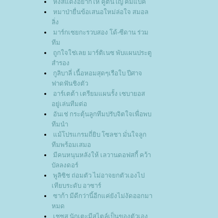
หงส์แดงอยากให้ คูตินโญ่ คัมแบ็ค
หมาป่ายื่นข้อเสนอใหม่ล่อใจ สมอล
ลิ่ง
มาร์กเซยกะรวบสอง โด้-ซีดาน ร่วม
ทีม
ถูกใจใช่เลย มาร์ติเนซ พับแผนประตู
สำรอง
กูลิบาลี่ เนื้อหอมสุดๆเรือใบ ปีศาจ
ฟาดฟันชิงตัว
อาร์เตต้า เตรียมแผนรั้ง เซบายอส
อยู่เล่นทีมต่อ
อันเช่ กระตุ้นลูกทีมปรับจิตใจเพื่อพบ
ทีมนำ
ม้โปรแกรมถี่ยิบ โซลชา มั่นใจลูก
ทีมพร้อมเสมอ
มีคนหนุนหลังให้ เลวานดอฟสกี้ คว้า
บัลลงดอร์
พูลิซิช ถ่อมตัว ไม่อาจยกตัวเองไป
เทียบระดับ อาซาร์
ซาก้า มีดีกว่านี้อีกแค่ยังไม่งัดออกมา
หมด
เชซุส นักเตะมีสไตล์เป็นของตัวเอง