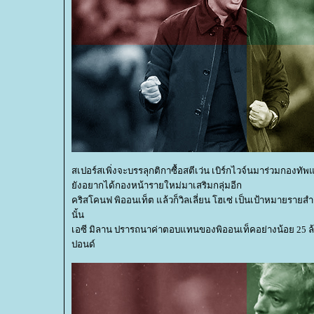
สเปอร์สเพิ่งจะบรรลุกติกาซื้อสตีเว่น เบิร์กไวจ์นมาร่วมกองท
ังอยากได้กองหน้ารายใหม่มาเสริมกลุ่มอีก
คริสโคนฟ พิออนเท็ต แล้วก็วิลเลี่ยน โฮเซ่ เป็นเป้าหมายรายสำค
นั้น
เอซี มิลาน ปรารถนาค่าตอบแทนของพิออนเท็คอย่างน้อย 25 ล้า
ปอนด์